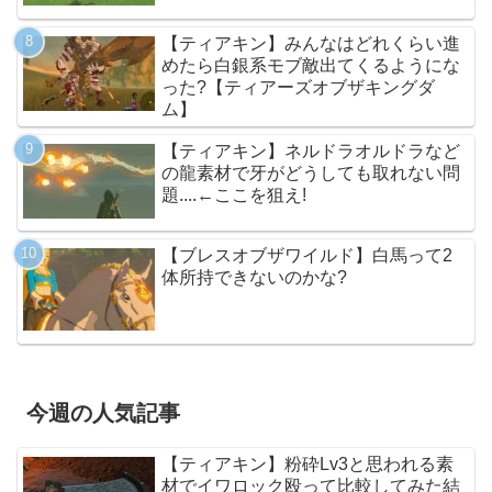
【ティアキン】みんなはどれくらい進
めたら白銀系モブ敵出てくるようにな
った?【ティアーズオブザキングダ
ム】
【ティアキン】ネルドラオルドラなど
の龍素材で牙がどうしても取れない問
題....←ここを狙え!
【ブレスオブザワイルド】白馬って2
体所持できないのかな?
今週の人気記事
【ティアキン】粉砕Lv3と思われる素
材でイワロック殴って比較してみた結