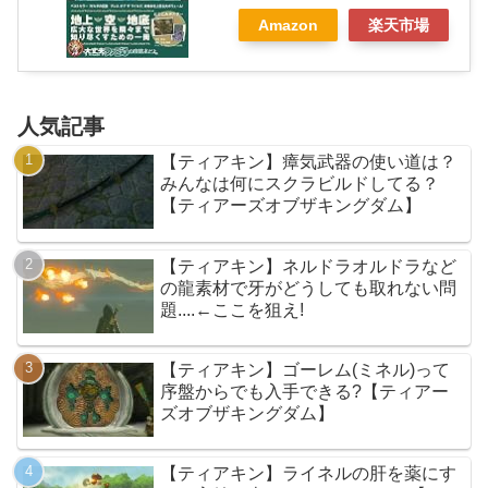
Amazon
楽天市場
人気記事
【ティアキン】瘴気武器の使い道は？
みんなは何にスクラビルドしてる？
【ティアーズオブザキングダム】
【ティアキン】ネルドラオルドラなど
の龍素材で牙がどうしても取れない問
題....←ここを狙え!
【ティアキン】ゴーレム(ミネル)って
序盤からでも入手できる?【ティアー
ズオブザキングダム】
【ティアキン】ライネルの肝を薬にす