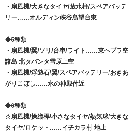
・扇風機/大きなタイヤ/放水柱/スペアバッテ
リー……オルディン峡谷鳥望台東
◆5種類
・扇風機/翼/ソリ/台車/ライト……東ヘブラ空
諸島 北タバンタ雪原上空
・扇風機/浮遊石/翼/スペアバッテリー/おきあ
がりこぼし……水の神殿付近
◆6種類
☆扇風機/操縦桿/小さなタイヤ/熱気球/大きな
タイヤ/ロケット……イチカラ村 地上