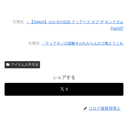
引用元:
・【Switch】ゼルダの伝説 ティアーズ オブ ザ キングダム
Part107
引用元:
・ティアキンの謎解きがわからんので教えてくれ
アイテム入手方法
シェアする
X
コログ速報管理人