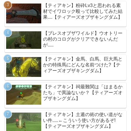
【ティアキン】粉砕Lv3と思われる素
材でイワロック殴って比較してみた結
果....【ティアーズオブザキングダム】
【ブレスオブザワイルド】ウオトリー
の村のコログがクリアできないんだ
が.....
【ティアキン】金馬、白馬、巨大馬と
かの特殊馬にどんな名前つけた?【テ
ィアーズオブザキングダム】
【ティアキン】祠最難関は「はまるか
たち」で異論ないか？【ティアーズオ
ブザキングダム】
【ティアキン】土遁の術の使い道がな
い件.....←こういう使い方があるぞ!
【ティアーズオブザキングダム】