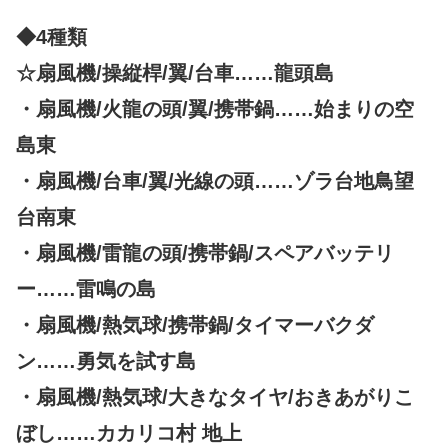
◆4種類
☆扇風機/操縦桿/翼/台車……龍頭島
・扇風機/火龍の頭/翼/携帯鍋……始まりの空
島東
・扇風機/台車/翼/光線の頭……ゾラ台地鳥望
台南東
・扇風機/雷龍の頭/携帯鍋/スペアバッテリ
ー……雷鳴の島
・扇風機/熱気球/携帯鍋/タイマーバクダ
ン……勇気を試す島
・扇風機/熱気球/大きなタイヤ/おきあがりこ
ぼし……カカリコ村 地上