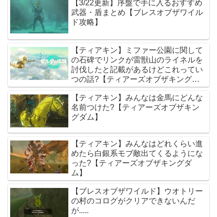
【3/22更新】序盤で手に入るおすすめ
武器・盾まとめ【ブレスオブザワイル
ド攻略】
【ティアキン】ミファー公園に関して
の石碑でリンクが雷獣山のライネルを
討伐したと記載があるけどこれってい
つの話?【ティアーズオブザキングダ
ム】
【ティアキン】みんなは金馬にどんな
名前つけた?【ティアーズオブザキン
グダム】
【ティアキン】みんなはどれくらい進
めたら白銀系モブ敵出てくるようにな
った?【ティアーズオブザキングダ
ム】
【ブレスオブザワイルド】ウオトリー
の村のコログがクリアできないんだ
が.....