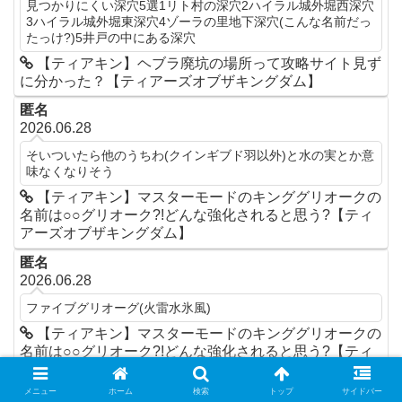
見つかりにくい深穴5選1リト村の深穴2ハイラル城外堀西深穴
3ハイラル城外堀東深穴4ゾーラの里地下深穴(こんな名前だっ
たっけ?)5井戸の中にある深穴
【ティアキン】ヘブラ廃坑の場所って攻略サイト見ず
に分かった？【ティアーズオブザキングダム】
匿名
2026.06.28
そいついたら他のうちわ(クインギブド羽以外)と水の実とか意
味なくなりそう
【ティアキン】マスターモードのキンググリオークの
名前は○○グリオーク?!どんな強化されると思う?【ティ
アーズオブザキングダム】
匿名
2026.06.28
ファイブグリオーグ(火雷水氷風)
【ティアキン】マスターモードのキンググリオークの
名前は○○グリオーク?!どんな強化されると思う?【ティ
アーズオブザキングダム】
メニュー
ホーム
検索
トップ
サイドバー
匿名