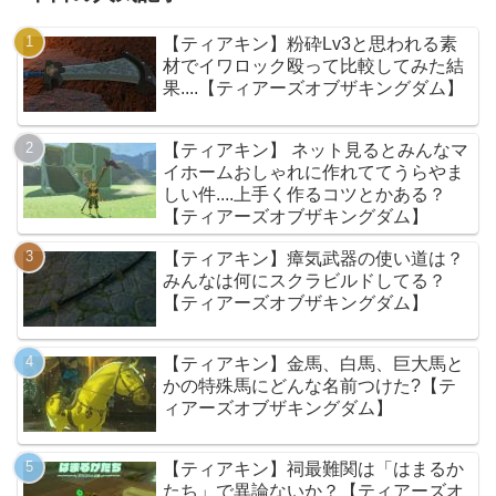
【ティアキン】粉砕Lv3と思われる素
材でイワロック殴って比較してみた結
果....【ティアーズオブザキングダム】
【ティアキン】 ネット見るとみんなマ
イホームおしゃれに作れててうらやま
しい件....上手く作るコツとかある？
【ティアーズオブザキングダム】
【ティアキン】瘴気武器の使い道は？
みんなは何にスクラビルドしてる？
【ティアーズオブザキングダム】
【ティアキン】金馬、白馬、巨大馬と
かの特殊馬にどんな名前つけた?【テ
ィアーズオブザキングダム】
【ティアキン】祠最難関は「はまるか
たち」で異論ないか？【ティアーズオ