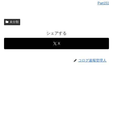
Part151
未分類
シェアする
X
コログ速報管理人