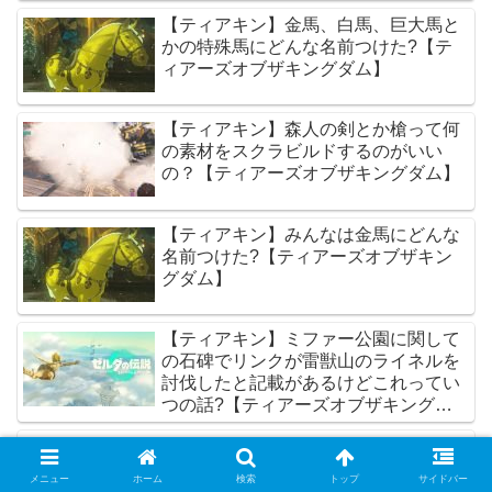
【ティアキン】金馬、白馬、巨大馬と
かの特殊馬にどんな名前つけた?【テ
ィアーズオブザキングダム】
【ティアキン】森人の剣とか槍って何
の素材をスクラビルドするのがいい
の？【ティアーズオブザキングダム】
【ティアキン】みんなは金馬にどんな
名前つけた?【ティアーズオブザキン
グダム】
【ティアキン】ミファー公園に関して
の石碑でリンクが雷獣山のライネルを
討伐したと記載があるけどこれってい
つの話?【ティアーズオブザキングダ
ム】
【3/22更新】序盤で手に入るおすすめ
武器・盾まとめ【ブレスオブザワイル
メニュー
ホーム
検索
トップ
サイドバー
ド攻略】