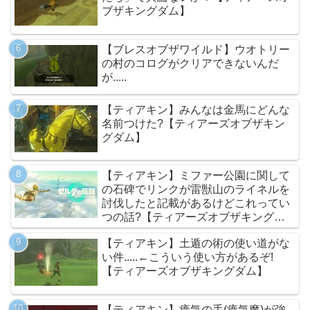
ブザキングダム】
【ブレスオブザワイルド】ウオトリー
の村のコログがクリアできないんだ
が.....
【ティアキン】みんなは金馬にどんな
名前つけた?【ティアーズオブザキン
グダム】
【ティアキン】ミファー公園に関して
の石碑でリンクが雷獣山のライネルを
討伐したと記載があるけどこれってい
つの話?【ティアーズオブザキングダ
ム】
【ティアキン】土遁の術の使い道がな
い件.....←こういう使い方があるぞ!
【ティアーズオブザキングダム】
【ティアキン】瘴気の手(瘴気魔)が強