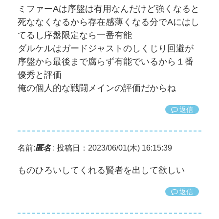
ミファーAは序盤は有用なんだけど強くなると
死ななくなるから存在感薄くなる分でAにはし
てるし序盤限定なら一番有能
ダルケルはガードジャストのしくじり回避が
序盤から最後まで腐らず有能でいるから１番
優秀と評価
俺の個人的な戦闘メインの評価だからね
返信
名前:
匿名
:
投稿日：2023/06/01(木) 16:15:39
ものひろいしてくれる賢者を出して欲しい
返信