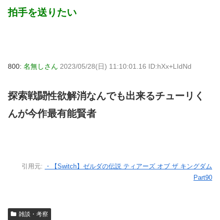
拍手を送りたい
800:
名無しさん
2023/05/28(日) 11:10:01.16 ID:hXx+LIdNd
探索戦闘性欲解消なんでも出来るチューリく
んが今作最有能賢者
引用元:
・【Switch】ゼルダの伝説 ティアーズ オブ ザ キングダム
Part90
雑談・考察