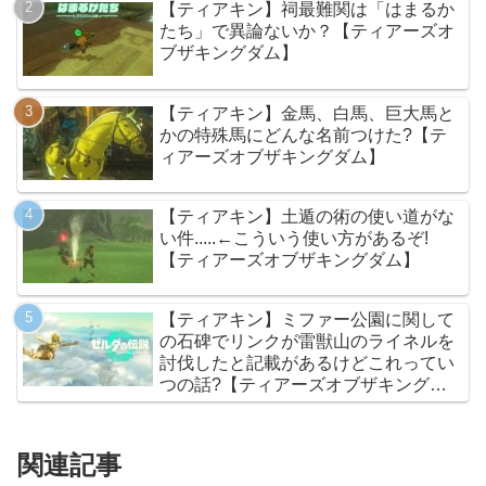
【ティアキン】祠最難関は「はまるか
たち」で異論ないか？【ティアーズオ
ブザキングダム】
【ティアキン】金馬、白馬、巨大馬と
かの特殊馬にどんな名前つけた?【テ
ィアーズオブザキングダム】
【ティアキン】土遁の術の使い道がな
い件.....←こういう使い方があるぞ!
【ティアーズオブザキングダム】
【ティアキン】ミファー公園に関して
の石碑でリンクが雷獣山のライネルを
討伐したと記載があるけどこれってい
つの話?【ティアーズオブザキングダ
ム】
関連記事