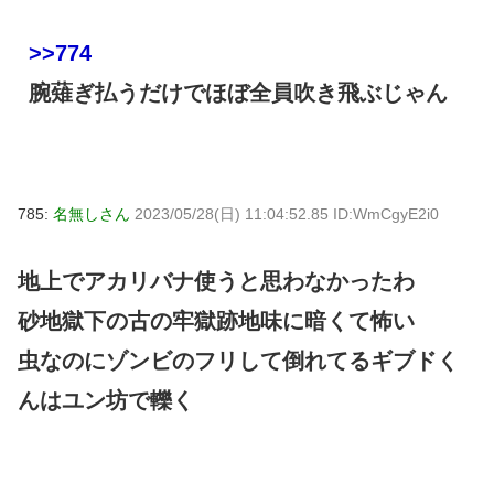
>>774
腕薙ぎ払うだけでほぼ全員吹き飛ぶじゃん
785:
名無しさん
2023/05/28(日) 11:04:52.85 ID:WmCgyE2i0
地上でアカリバナ使うと思わなかったわ
砂地獄下の古の牢獄跡地味に暗くて怖い
虫なのにゾンビのフリして倒れてるギブドく
んはユン坊で轢く