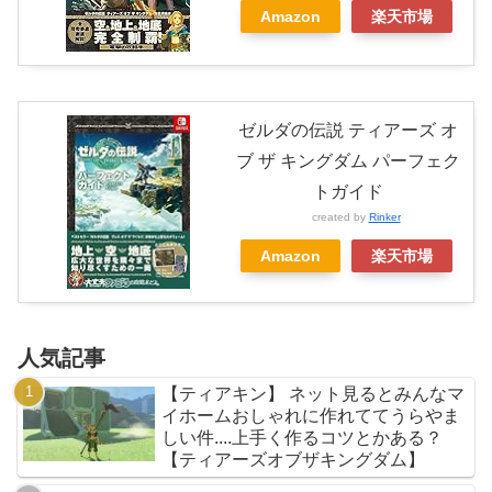
Amazon
楽天市場
ゼルダの伝説 ティアーズ オ
ブ ザ キングダム パーフェク
トガイド
created by
Rinker
Amazon
楽天市場
人気記事
【ティアキン】 ネット見るとみんなマ
イホームおしゃれに作れててうらやま
しい件....上手く作るコツとかある？
【ティアーズオブザキングダム】