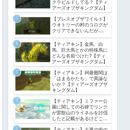
クラビルドしてる？【ティ
アーズオブザキングダム】
【ブレスオブザワイルド】
ウオトリーの村のコログが
クリアできないんだが.....
【ティアキン】金馬、白
馬、巨大馬とかの特殊馬に
どんな名前つけた?【ティ
アーズオブザキングダム】
【ティアキン】祠最難関は
「はまるかたち」で異論な
いか？【ティアーズオブザ
キングダム】
【ティアキン】ミファー公
園に関しての石碑でリンク
が雷獣山のライネルを討伐
したと記載があるけどこれ
っていつの話?【ティアー
【ティアキン】土遁の術の