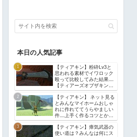
本日の人気記事
【ティアキン】粉砕Lv3と
思われる素材でイワロック
殴って比較してみた結果....
【ティアーズオブザキング
ダム】
【ティアキン】 ネット見る
とみんなマイホームおしゃ
れに作れててうらやましい
件....上手く作るコツとかあ
る？【ティアーズオブザキ
【ティアキン】瘴気武器の
ングダム】
使い道は？みんなは何にス