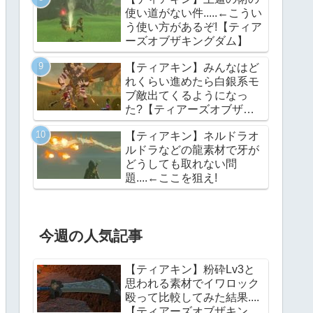
ズオブザキングダム】
使い道がない件.....←こうい
う使い方があるぞ!【ティア
ーズオブザキングダム】
【ティアキン】みんなはど
れくらい進めたら白銀系モ
ブ敵出てくるようになっ
た?【ティアーズオブザキ
ングダム】
【ティアキン】ネルドラオ
ルドラなどの龍素材で牙が
どうしても取れない問
題....←ここを狙え!
今週の人気記事
【ティアキン】粉砕Lv3と
思われる素材でイワロック
殴って比較してみた結果....
【ティアーズオブザキング