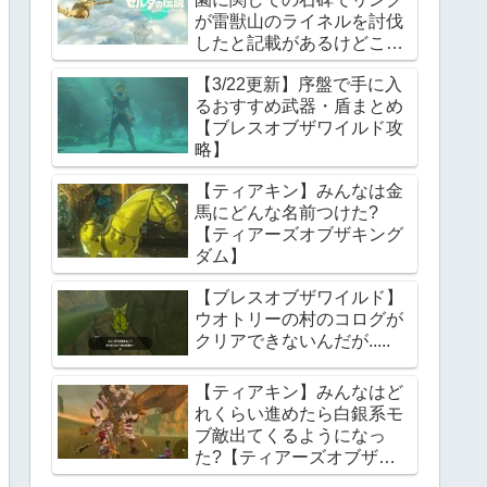
が雷獣山のライネルを討伐
したと記載があるけどこれ
っていつの話?【ティアー
【3/22更新】序盤で手に入
ズオブザキングダム】
るおすすめ武器・盾まとめ
【ブレスオブザワイルド攻
略】
【ティアキン】みんなは金
馬にどんな名前つけた?
【ティアーズオブザキング
ダム】
【ブレスオブザワイルド】
ウオトリーの村のコログが
クリアできないんだが.....
【ティアキン】みんなはど
れくらい進めたら白銀系モ
ブ敵出てくるようになっ
た?【ティアーズオブザキ
ングダム】