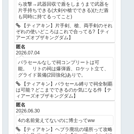
ら攻撃→武器回収で盾をしまうまで武器を
片手持ちできる(大剣や槍でできる)(ただ盾
も同時に持てるってこと)
【ティアキン】片手剣、槍、両手剣のそれ
ぞれの使いどころはこれで合ってる?【ティ
アーズオブザキングダム】
匿名
2026.07.04
パラセールなしで祠コンプリートは可
能。 リトの祠は爆弾盾、ロケット立て、
グライド装備(2回強化)ありで。
【ティアキン】パラセール縛りで祠全制覇
は可能？どこまでできるのか気になる件【テ
ィアーズオブザキングダム】
匿名
2026.06.30
4の名前覚えてないのに博士ってww
【ティアキン】ヘブラ廃坑の場所って攻略