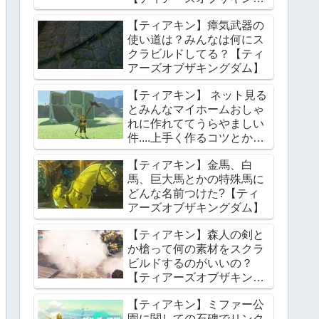
ダム】
【ティアキン】瘴気武器の
使い道は？みんなは何にス
クラビルドしてる？【ティ
アーズオブザキングダム】
【ティアキン】 ネット見る
とみんなマイホームおしゃ
れに作れててうらやましい
件....上手く作るコツとかあ
る？【ティアーズオブザキ
【ティアキン】金馬、白
ングダム】
馬、巨大馬とかの特殊馬に
どんな名前つけた?【ティ
アーズオブザキングダム】
【ティアキン】森人の剣と
か槍って何の素材をスクラ
ビルドするのがいいの？
【ティアーズオブザキング
ダム】
【ティアキン】ミファー公
園に関しての石碑でリンク