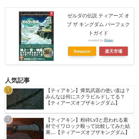
ゼルダの伝説 ティアーズ オ
ブ ザ キングダム パーフェク
トガイド
created by
Rinker
Amazon
楽天市場
人気記事
【ティアキン】瘴気武器の使い道は？
みんなは何にスクラビルドしてる？
【ティアーズオブザキングダム】
【ティアキン】粉砕Lv3と思われる素
材でイワロック殴って比較してみた結
果....【ティアーズオブザキングダム】