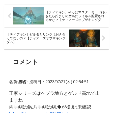
【ティアキン】やっぱマスターモード(仮)
きたら始まりの空島にライネル配置され
るかな？【ティアーズオブザキングダ
ム】
【ティアキン】ゼルダとリンクは付き合
ってないの？【ティアーズオブザキング
ダム】
コメント
名前:
匿名
:
投稿日：2023/07/27(木) 02:54:51
王家シリーズはヘブラ地方とゲルド高地で出
ますね
両手剣は鍋,片手剣は剣,◆が槍,iは未確認