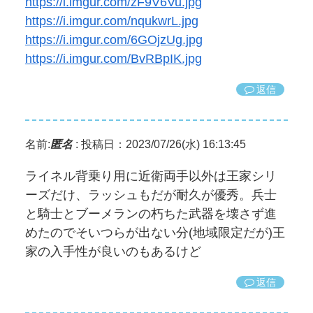
https://i.imgur.com/zF9V6Vu.jpg
https://i.imgur.com/nqukwrL.jpg
https://i.imgur.com/6GOjzUg.jpg
https://i.imgur.com/BvRBpIK.jpg
返信
名前:
匿名
:
投稿日：2023/07/26(水) 16:13:45
ライネル背乗り用に近衛両手以外は王家シリ
ーズだけ、ラッシュもだが耐久が優秀。兵士
と騎士とブーメランの朽ちた武器を壊さず進
めたのでそいつらが出ない分(地域限定だが)王
家の入手性が良いのもあるけど
返信