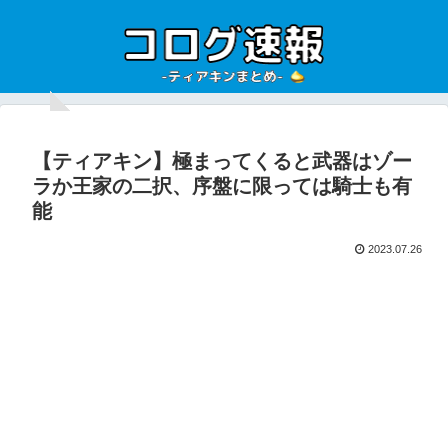
【ティアキン】極まってくると武器はゾー
ラか王家の二択、序盤に限っては騎士も有
能
2023.07.26