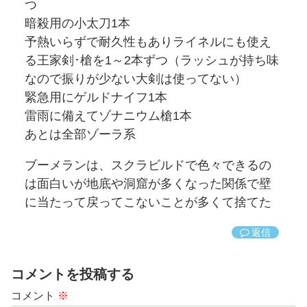
つ
暗殺用の小太刀1本
予熱いらずで耐久性もありライネルにも使え
る王家剣･槍を1～2本ずつ（ラッシュが持ち味
なので振りが少ない大剣は使ってない）
緊急用にゲルドナイフ1本
雷雨に備えてゾナニウム槍1本
あとは全部ゾーラ系
ブーメランは、スクラビルドで色々できるの
は面白いが地底や洞窟が多くなった関係で壁
に当たって戻ってこないことが多くて捨てた
返信
コメントを投稿する
コメント
※