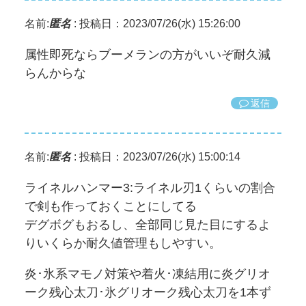
名前:
匿名
:
投稿日：2023/07/26(水) 15:26:00
属性即死ならブーメランの方がいいぞ耐久減
らんからな
返信
名前:
匿名
:
投稿日：2023/07/26(水) 15:00:14
ライネルハンマー3:ライネル刃1くらいの割合
で剣も作っておくことにしてる
デグボグもおるし、全部同じ見た目にするよ
りいくらか耐久値管理もしやすい。
炎･氷系マモノ対策や着火･凍結用に炎グリオ
ーク残心太刀･氷グリオーク残心太刀を1本ず