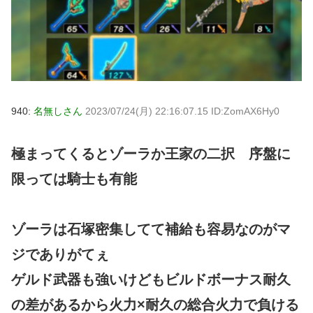
940:
名無しさん
2023/07/24(月) 22:16:07.15 ID:ZomAX6Hy0
極まってくるとゾーラか王家の二択 序盤に
限っては騎士も有能
ゾーラは石塚密集してて補給も容易なのがマ
ジでありがてぇ
ゲルド武器も強いけどもビルドボーナス耐久
の差があるから火力×耐久の総合火力で負ける