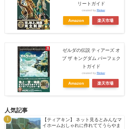
リートガイド
created by
Rinker
Amazon
楽天市場
ゼルダの伝説 ティアーズ オ
ブ ザ キングダム パーフェク
トガイド
created by
Rinker
Amazon
楽天市場
人気記事
【ティアキン】 ネット見るとみんなマ
イホームおしゃれに作れててうらやま