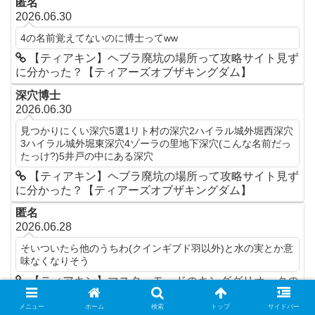
匿名
2026.06.30
4の名前覚えてないのに博士ってww
【ティアキン】ヘブラ廃坑の場所って攻略サイト見ず
に分かった？【ティアーズオブザキングダム】
深穴博士
2026.06.30
見つかりにくい深穴5選1リト村の深穴2ハイラル城外堀西深穴
3ハイラル城外堀東深穴4ゾーラの里地下深穴(こんな名前だっ
たっけ?)5井戸の中にある深穴
【ティアキン】ヘブラ廃坑の場所って攻略サイト見ず
に分かった？【ティアーズオブザキングダム】
匿名
2026.06.28
そいついたら他のうちわ(クインギブド羽以外)と水の実とか意
味なくなりそう
【ティアキン】マスターモードのキンググリオークの
名前は○○グリオーク?!どんな強化されると思う?【ティ
メニュー
ホーム
検索
トップ
サイドバー
アーズオブザキングダム】