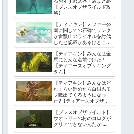
るおすすめ武器・盾まとめ
【ブレスオブザワイルド攻
略】
【ティアキン】ミファー公
園に関しての石碑でリンク
が雷獣山のライネルを討伐
したと記載があるけどこれ
っていつの話?【ティアー
【ティアキン】みんなは金
ズオブザキングダム】
馬にどんな名前つけた?
【ティアーズオブザキング
ダム】
【ティアキン】みんなはど
れくらい進めたら白銀系モ
ブ敵出てくるようになっ
た?【ティアーズオブザキ
ングダム】
【ブレスオブザワイルド】
ウオトリーの村のコログが
クリアできないんだが.....