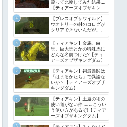
殴って比較してみた結果....
【ティアーズオブザキング
ダム】
【ブレスオブザワイルド】
ウオトリーの村のコログが
クリアできないんだが.....
【ティアキン】金馬、白
馬、巨大馬とかの特殊馬に
どんな名前つけた?【ティ
アーズオブザキングダム】
【ティアキン】祠最難関は
「はまるかたち」で異論な
いか？【ティアーズオブザ
キングダム】
【ティアキン】土遁の術の
使い道がない件.....←こうい
う使い方があるぞ!【ティア
ーズオブザキングダム】
【ティアキン】みんなはど