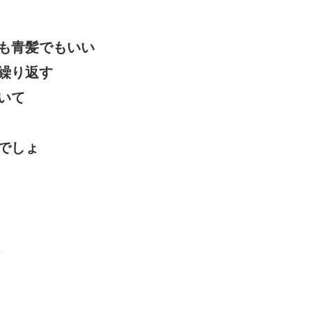
も青髪でもいい
繰り返す
いて
でしょ
0