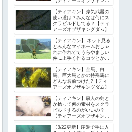
【ティアーズオブザキング
ダム】
【ティアキン】瘴気武器の
使い道は？みんなは何にス
クラビルドしてる？【ティ
アーズオブザキングダム】
【ティアキン】 ネット見る
とみんなマイホームおしゃ
れに作れててうらやましい
件....上手く作るコツとかあ
る？【ティアーズオブザキ
【ティアキン】金馬、白
ングダム】
馬、巨大馬とかの特殊馬に
どんな名前つけた?【ティ
アーズオブザキングダム】
【ティアキン】森人の剣と
か槍って何の素材をスクラ
ビルドするのがいいの？
【ティアーズオブザキング
ダム】
【3/22更新】序盤で手に入