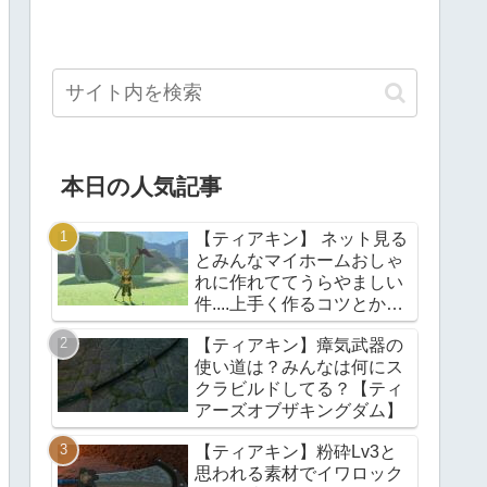
本日の人気記事
【ティアキン】 ネット見る
とみんなマイホームおしゃ
れに作れててうらやましい
件....上手く作るコツとかあ
る？【ティアーズオブザキ
【ティアキン】瘴気武器の
ングダム】
使い道は？みんなは何にス
クラビルドしてる？【ティ
アーズオブザキングダム】
【ティアキン】粉砕Lv3と
思われる素材でイワロック