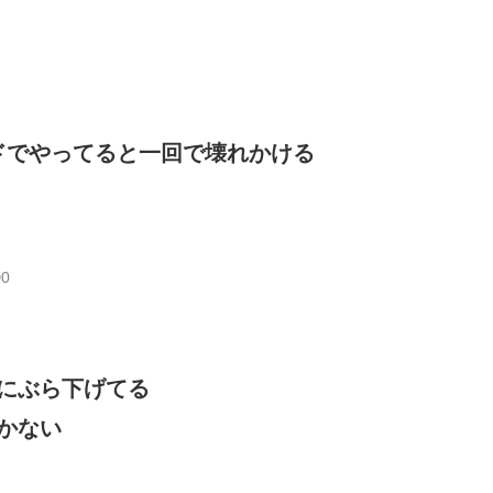
ドでやってると一回で壊れかける
D0
にぶら下げてる
かない