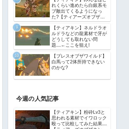
れくらい進めたら白銀系モ
ブ敵出てくるようになっ
た?【ティアーズオブザキ
ングダム】
【ティアキン】ネルドラオ
ルドラなどの龍素材で牙が
どうしても取れない問
題....←ここを狙え!
【ブレスオブザワイルド】
白馬って2体所持できない
のかな?
今週の人気記事
【ティアキン】粉砕Lv3と
思われる素材でイワロック
殴って比較してみた結果....