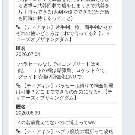
ら攻撃→武器回収で盾をしまうまで武器を
片手持ちできる(大剣や槍でできる)(ただ盾
も同時に持てるってこと)
【ティアキン】片手剣、槍、両手剣のそれ
ぞれの使いどころはこれで合ってる?【ティ
アーズオブザキングダム】
匿名
2026.07.04
パラセールなしで祠コンプリートは可
能。 リトの祠は爆弾盾、ロケット立て、
グライド装備(2回強化)ありで。
【ティアキン】パラセール縛りで祠全制覇
は可能？どこまでできるのか気になる件【テ
ィアーズオブザキングダム】
匿名
2026.06.30
4の名前覚えてないのに博士ってww
【ティアキン】ヘブラ廃坑の場所って攻略