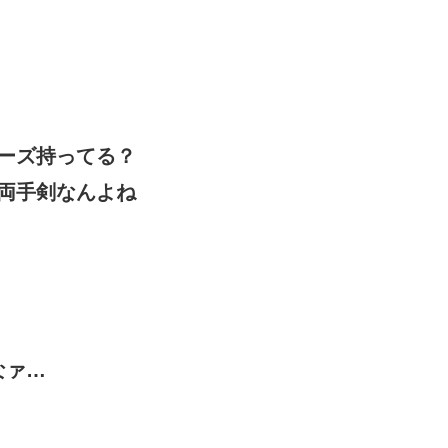
ーズ持ってる？
両手剣なんよね
なァ…