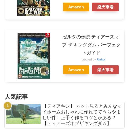
Amazon
楽天市場
ゼルダの伝説 ティアーズ オ
ブ ザ キングダム パーフェク
トガイド
created by
Rinker
Amazon
楽天市場
人気記事
【ティアキン】 ネット見るとみんなマ
イホームおしゃれに作れててうらやま
しい件....上手く作るコツとかある？
【ティアーズオブザキングダム】