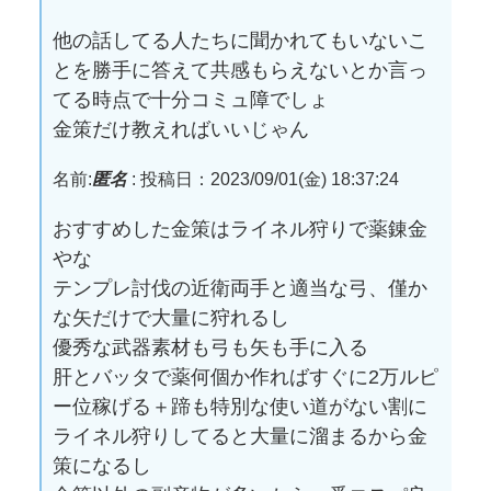
他の話してる人たちに聞かれてもいないこ
とを勝手に答えて共感もらえないとか言っ
てる時点で十分コミュ障でしょ
金策だけ教えればいいじゃん
名前:
匿名
:
投稿日：2023/09/01(金) 18:37:24
おすすめした金策はライネル狩りで薬錬金
やな
テンプレ討伐の近衛両手と適当な弓、僅か
な矢だけで大量に狩れるし
優秀な武器素材も弓も矢も手に入る
肝とバッタで薬何個か作ればすぐに2万ルピ
ー位稼げる＋蹄も特別な使い道がない割に
ライネル狩りしてると大量に溜まるから金
策になるし