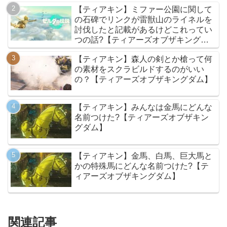
【ティアキン】ミファー公園に関して
の石碑でリンクが雷獣山のライネルを
討伐したと記載があるけどこれってい
つの話?【ティアーズオブザキングダ
ム】
【ティアキン】森人の剣とか槍って何
の素材をスクラビルドするのがいい
の？【ティアーズオブザキングダム】
【ティアキン】みんなは金馬にどんな
名前つけた?【ティアーズオブザキン
グダム】
【ティアキン】金馬、白馬、巨大馬と
かの特殊馬にどんな名前つけた?【テ
ィアーズオブザキングダム】
関連記事