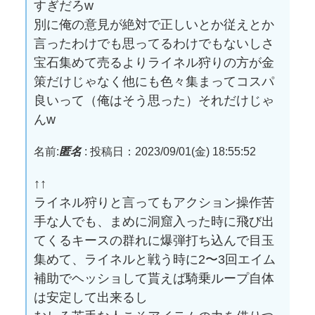
すぎだろw
別に俺の意見が絶対で正しいとか従えとか
言ったわけでも思ってるわけでもないしさ
宝石集めて売るよりライネル狩りの方が金
策だけじゃなく他にも色々集まってコスパ
良いって（俺はそう思った）それだけじゃ
んw
名前:
匿名
:
投稿日：2023/09/01(金) 18:55:52
↑↑
ライネル狩りと言ってもアクション操作苦
手な人でも、まめに洞窟入った時に飛び出
てくるキースの群れに爆弾打ち込んで目玉
集めて、ライネルと戦う時に2〜3回エイム
補助でヘッショして貰えば騎乗ループ自体
は安定して出来るし