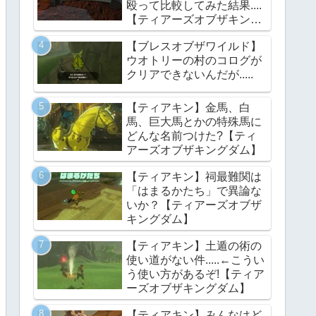
殴って比較してみた結果....
【ティアーズオブザキング
ダム】
【ブレスオブザワイルド】
ウオトリーの村のコログが
クリアできないんだが.....
【ティアキン】金馬、白
馬、巨大馬とかの特殊馬に
どんな名前つけた?【ティ
アーズオブザキングダム】
【ティアキン】祠最難関は
「はまるかたち」で異論な
いか？【ティアーズオブザ
キングダム】
【ティアキン】土遁の術の
使い道がない件.....←こうい
う使い方があるぞ!【ティア
ーズオブザキングダム】
【ティアキン】みんなはど