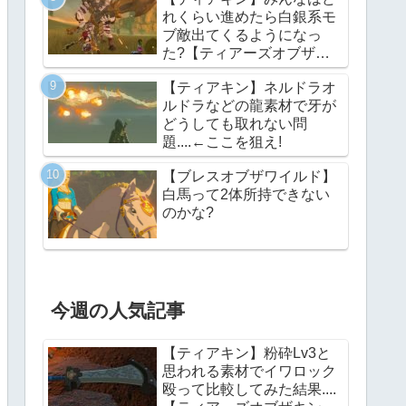
れくらい進めたら白銀系モ
ブ敵出てくるようになっ
た?【ティアーズオブザキ
ングダム】
【ティアキン】ネルドラオ
ルドラなどの龍素材で牙が
どうしても取れない問
題....←ここを狙え!
【ブレスオブザワイルド】
白馬って2体所持できない
のかな?
今週の人気記事
【ティアキン】粉砕Lv3と
思われる素材でイワロック
殴って比較してみた結果....