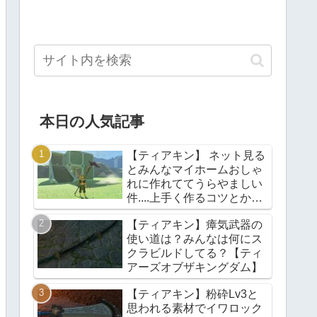
本日の人気記事
【ティアキン】 ネット見る
とみんなマイホームおしゃ
れに作れててうらやましい
件....上手く作るコツとかあ
る？【ティアーズオブザキ
【ティアキン】瘴気武器の
ングダム】
使い道は？みんなは何にス
クラビルドしてる？【ティ
アーズオブザキングダム】
【ティアキン】粉砕Lv3と
思われる素材でイワロック