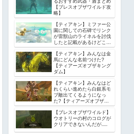
るおすすめ武器・盾まとめ
【ブレスオブザワイルド攻
略】
【ティアキン】ミファー公
園に関しての石碑でリンク
が雷獣山のライネルを討伐
したと記載があるけどこれ
っていつの話?【ティアー
【ティアキン】みんなは金
ズオブザキングダム】
馬にどんな名前つけた?
【ティアーズオブザキング
ダム】
【ティアキン】みんなはど
れくらい進めたら白銀系モ
ブ敵出てくるようになっ
た?【ティアーズオブザキ
ングダム】
【ブレスオブザワイルド】
ウオトリーの村のコログが
クリアできないんだが.....