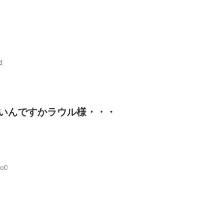
d
いんですかラウル様・・・
4o0