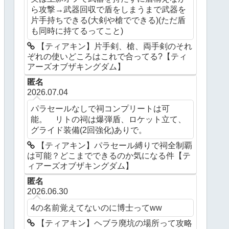
ら攻撃→武器回収で盾をしまうまで武器を
片手持ちできる(大剣や槍でできる)(ただ盾
も同時に持てるってこと)
【ティアキン】片手剣、槍、両手剣のそれ
ぞれの使いどころはこれで合ってる?【ティ
アーズオブザキングダム】
匿名
2026.07.04
パラセールなしで祠コンプリートは可
能。 リトの祠は爆弾盾、ロケット立て、
グライド装備(2回強化)ありで。
【ティアキン】パラセール縛りで祠全制覇
は可能？どこまでできるのか気になる件【テ
ィアーズオブザキングダム】
匿名
2026.06.30
4の名前覚えてないのに博士ってww
【ティアキン】ヘブラ廃坑の場所って攻略