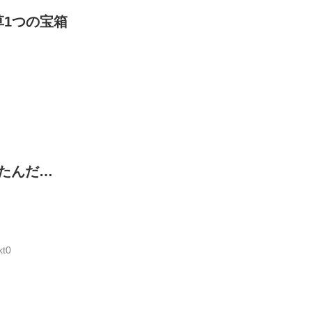
1つの宝箱
たんだ…
kt0