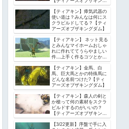
【ティアーズオブザキング
ダム】
【ティアキン】瘴気武器の
使い道は？みんなは何にス
クラビルドしてる？【ティ
アーズオブザキングダム】
【ティアキン】 ネット見る
とみんなマイホームおしゃ
れに作れててうらやましい
件....上手く作るコツとかあ
る？【ティアーズオブザキ
【ティアキン】金馬、白
ングダム】
馬、巨大馬とかの特殊馬に
どんな名前つけた?【ティ
アーズオブザキングダム】
【ティアキン】森人の剣と
か槍って何の素材をスクラ
ビルドするのがいいの？
【ティアーズオブザキング
ダム】
【3/22更新】序盤で手に入