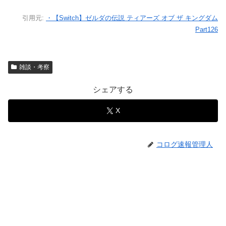
引用元:
・【Switch】ゼルダの伝説 ティアーズ オブ ザ キングダム
Part126
雑談・考察
シェアする
X
コログ速報管理人