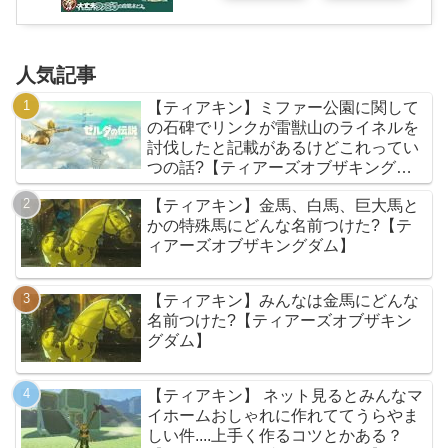
人気記事
【ティアキン】ミファー公園に関して
の石碑でリンクが雷獣山のライネルを
討伐したと記載があるけどこれってい
つの話?【ティアーズオブザキングダ
ム】
【ティアキン】金馬、白馬、巨大馬と
かの特殊馬にどんな名前つけた?【テ
ィアーズオブザキングダム】
【ティアキン】みんなは金馬にどんな
名前つけた?【ティアーズオブザキン
グダム】
【ティアキン】 ネット見るとみんなマ
イホームおしゃれに作れててうらやま
しい件....上手く作るコツとかある？