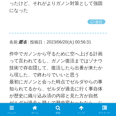
ったけど、それがよりガノン対策として強固
になった
返信
名前:
匿名
:
投稿日：2023/06/20(火) 00:56:31
作中でガノンから守るために空へ上げる計画
って言われてるし、ガノン復活まではゾナウ
技術で存在隠して、復活したら出番が来たか
ら現した、で終わりでいいと思う
最初にガノンと会った時点でゼルダやらの事
知られてるから、ゼルダが過去に行く事自体
が歴史に織り込み済の内容と見た方が自然
ゼルダが過去へ飛んで歴史変わったなら、じ
ゃあ最初に飛ばされてたゼルダは何してた
メニュー
ホーム
検索
トップ
サイドバー