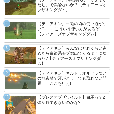
たち」で異論ないか？【ティアーズオ
ブザキングダム】
【ティアキン】土遁の術の使い道がな
い件.....←こういう使い方があるぞ!
【ティアーズオブザキングダム】
【ティアキン】みんなはどれくらい進
めたら白銀系モブ敵出てくるようにな
った?【ティアーズオブザキングダ
ム】
【ティアキン】ネルドラオルドラなど
の龍素材で牙がどうしても取れない問
題....←ここを狙え!
【ブレスオブザワイルド】白馬って2
体所持できないのかな?