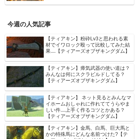
今週の人気記事
【ティアキン】粉砕Lv3と思われる素
材でイワロック殴って比較してみた結
果....【ティアーズオブザキングダム】
【ティアキン】瘴気武器の使い道は？
みんなは何にスクラビルドしてる？
【ティアーズオブザキングダム】
【ティアキン】 ネット見るとみんなマ
イホームおしゃれに作れててうらやま
しい件....上手く作るコツとかある？
【ティアーズオブザキングダム】
【ティアキン】金馬、白馬、巨大馬と
かの特殊馬にどんな名前つけた?【テ