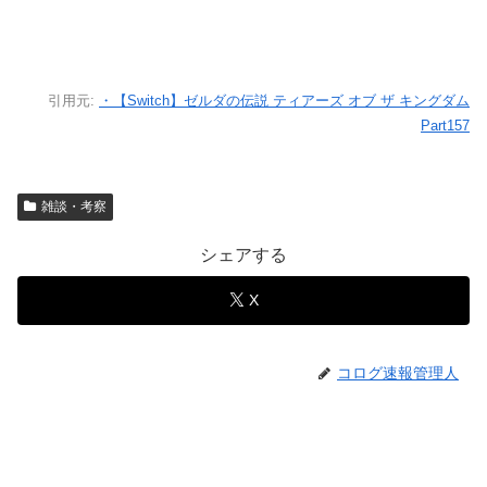
引用元:
・【Switch】ゼルダの伝説 ティアーズ オブ ザ キングダム
Part157
雑談・考察
シェアする
X
コログ速報管理人