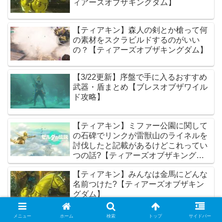
ィアーズオブザキングダム】
【ティアキン】森人の剣とか槍って何
の素材をスクラビルドするのがいい
の？【ティアーズオブザキングダム】
【3/22更新】序盤で手に入るおすすめ
武器・盾まとめ【ブレスオブザワイル
ド攻略】
【ティアキン】ミファー公園に関して
の石碑でリンクが雷獣山のライネルを
討伐したと記載があるけどこれってい
つの話?【ティアーズオブザキングダ
ム】
【ティアキン】みんなは金馬にどんな
名前つけた?【ティアーズオブザキン
グダム】
メニュー
ホーム
検索
トップ
サイドバー
【ティアキン】みんなはどれくらい進