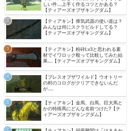
しい件....上手く作るコツとかある？
【ティアーズオブザキングダム】
【ティアキン】瘴気武器の使い道は？
みんなは何にスクラビルドしてる？
【ティアーズオブザキングダム】
【ティアキン】粉砕Lv3と思われる素
材でイワロック殴って比較してみた結
果....【ティアーズオブザキングダム】
【ブレスオブザワイルド】ウオトリー
の村のコログがクリアできないんだ
が.....
【ティアキン】金馬、白馬、巨大馬と
かの特殊馬にどんな名前つけた?【テ
ィアーズオブザキングダム】
【ティアキン】祠最難関は「はまるか