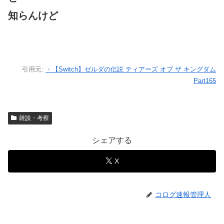
知らんけど
引用元:
・【Switch】ゼルダの伝説 ティアーズ オブ ザ キングダム
Part165
雑談・考察
シェアする
X
コログ速報管理人