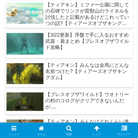
【ティアキン】ミファー公園に関して
の石碑でリンクが雷獣山のライネルを
討伐したと記載があるけどこれってい
つの話?【ティアーズオブザキングダ
ム】
【3/22更新】序盤で手に入るおすすめ
武器・盾まとめ【ブレスオブザワイル
ド攻略】
【ティアキン】みんなは金馬にどんな
名前つけた?【ティアーズオブザキン
グダム】
【ブレスオブザワイルド】ウオトリー
の村のコログがクリアできないんだ
が.....
【ティアキン】みんなはどれくらい進
めたら白銀系モブ敵出てくるようにな
った?【ティアーズオブザキングダ
メニュー
ホーム
検索
トップ
サイドバー