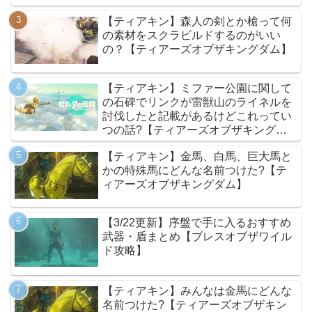
【ティアキン】森人の剣とか槍って何
の素材をスクラビルドするのがいい
の？【ティアーズオブザキングダム】
【ティアキン】ミファー公園に関して
の石碑でリンクが雷獣山のライネルを
討伐したと記載があるけどこれってい
つの話?【ティアーズオブザキングダ
ム】
【ティアキン】金馬、白馬、巨大馬と
かの特殊馬にどんな名前つけた?【テ
ィアーズオブザキングダム】
【3/22更新】序盤で手に入るおすすめ
武器・盾まとめ【ブレスオブザワイル
ド攻略】
【ティアキン】みんなは金馬にどんな
名前つけた?【ティアーズオブザキン