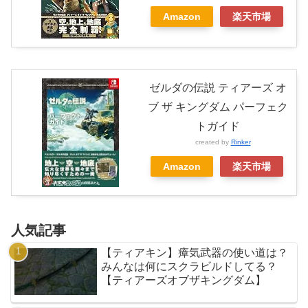
Amazon
楽天市場
ゼルダの伝説 ティアーズ オ
ブ ザ キングダム パーフェク
トガイド
created by
Rinker
Amazon
楽天市場
人気記事
【ティアキン】瘴気武器の使い道は？
みんなは何にスクラビルドしてる？
【ティアーズオブザキングダム】