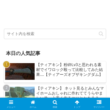
本日の人気記事
【ティアキン】粉砕Lv3と思われる素
材でイワロック殴って比較してみた結
果....【ティアーズオブザキングダム】
【ティアキン】 ネット見るとみんなマ
イホームおしゃれに作れててうらやま
しい件....上手く作るコツとかある？
【ティアーズオブザキングダム】
メニュー
ホーム
検索
トップ
サイドバー