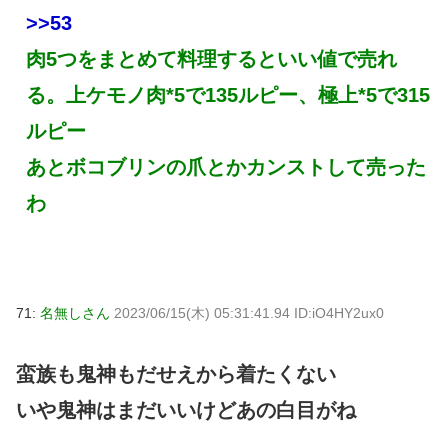
>>53
肉5つをまとめて料理するといい値で売れ
る。上ケモノ肉*5で135ルピー、極上*5で315
ルピー
あとボコブリンの爪とかカンストして売った
わ
71:
名無しさん
2023/06/15(木) 05:31:41.94 ID:iO4HY2ux0
蛮族も鬼神もだせえから着たくない
いや鬼神はまだいいけどあの白目がね