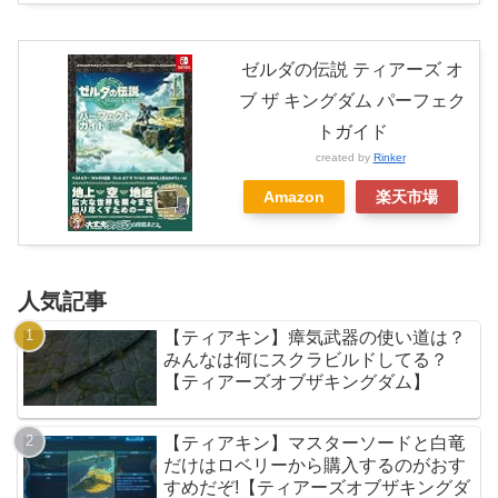
ゼルダの伝説 ティアーズ オ
ブ ザ キングダム パーフェク
トガイド
created by
Rinker
Amazon
楽天市場
人気記事
【ティアキン】瘴気武器の使い道は？
みんなは何にスクラビルドしてる？
【ティアーズオブザキングダム】
【ティアキン】マスターソードと白竜
だけはロベリーから購入するのがおす
すめだぞ!【ティアーズオブザキングダ