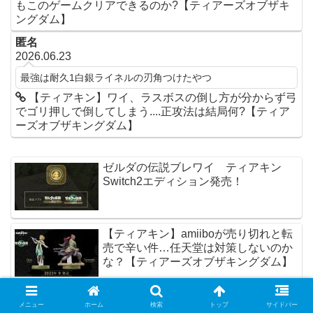
もこのゲームクリアできるのか?【ティアーズオブザキ
ングダム】
匿名
2026.06.23
最強は耐久1白銀ライネルの刃角つけたやつ
【ティアキン】ワイ、ラスボスの倒し方が分からず弓
でゴリ押しで倒してしまう....正攻法は結局何?【ティア
ーズオブザキングダム】
ゼルダの伝説ブレワイ ティアキン
Switch2エディション発売！
【ティアキン】amiiboが売り切れと転
売で辛い件…任天堂は対策しないのか
な？【ティアーズオブザキングダム】
【ティアキン】スクラビルド要素ちょ
メニュー
ホーム
検索
トップ
サイドバー