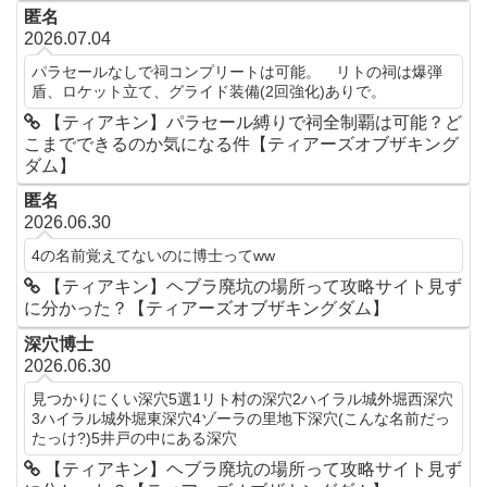
匿名
2026.07.04
パラセールなしで祠コンプリートは可能。 リトの祠は爆弾
盾、ロケット立て、グライド装備(2回強化)ありで。
【ティアキン】パラセール縛りで祠全制覇は可能？ど
こまでできるのか気になる件【ティアーズオブザキング
ダム】
匿名
2026.06.30
4の名前覚えてないのに博士ってww
【ティアキン】ヘブラ廃坑の場所って攻略サイト見ず
に分かった？【ティアーズオブザキングダム】
深穴博士
2026.06.30
見つかりにくい深穴5選1リト村の深穴2ハイラル城外堀西深穴
3ハイラル城外堀東深穴4ゾーラの里地下深穴(こんな名前だっ
たっけ?)5井戸の中にある深穴
【ティアキン】ヘブラ廃坑の場所って攻略サイト見ず