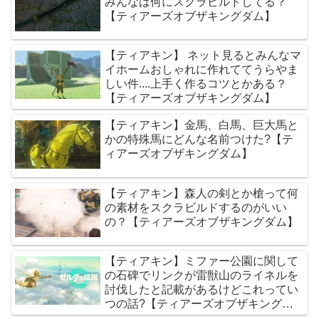
みんなは何にスクラビルドしてる？
【ティアーズオブザキングダム】
【ティアキン】 ネット見るとみんなマ
イホームおしゃれに作れててうらやま
しい件....上手く作るコツとかある？
【ティアーズオブザキングダム】
【ティアキン】金馬、白馬、巨大馬と
かの特殊馬にどんな名前つけた?【テ
ィアーズオブザキングダム】
【ティアキン】森人の剣とか槍って何
の素材をスクラビルドするのがいい
の？【ティアーズオブザキングダム】
【ティアキン】ミファー公園に関して
の石碑でリンクが雷獣山のライネルを
討伐したと記載があるけどこれってい
つの話?【ティアーズオブザキングダ
ム】