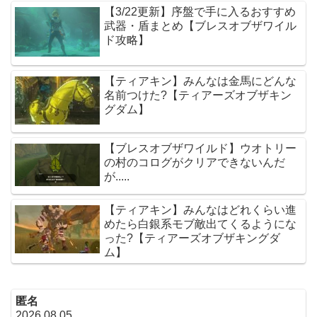
【3/22更新】序盤で手に入るおすすめ
武器・盾まとめ【ブレスオブザワイル
ド攻略】
【ティアキン】みんなは金馬にどんな
名前つけた?【ティアーズオブザキン
グダム】
【ブレスオブザワイルド】ウオトリー
の村のコログがクリアできないんだ
が.....
【ティアキン】みんなはどれくらい進
めたら白銀系モブ敵出てくるようにな
った?【ティアーズオブザキングダ
ム】
匿名
2026.08.05