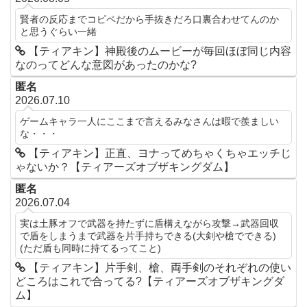
賢者の反応までコピペだから手抜きだろ口裏合わせてんのか
と思うぐらい一緒
【ティアキン】神殿後のムービーが毎回ほぼ同じ内容
なのってどんな意図があったのかな?
匿名
2026.07.10
ゲームキャラ一人にここまで言えるみなさんは暇で羨ましい
な・・・
【ティアキン】正直、ヨナってめちゃくちゃエッチじ
ゃないか？【ティアーズオブザキングダム】
匿名
2026.07.04
実は土豚オフで武器を持たずに盾構えながら攻撃→武器回収
で盾をしまうまで武器を片手持ちできる(大剣や槍でできる)
(ただ盾も同時に持てるってこと)
【ティアキン】片手剣、槍、両手剣のそれぞれの使い
どころはこれで合ってる?【ティアーズオブザキングダ
ム】