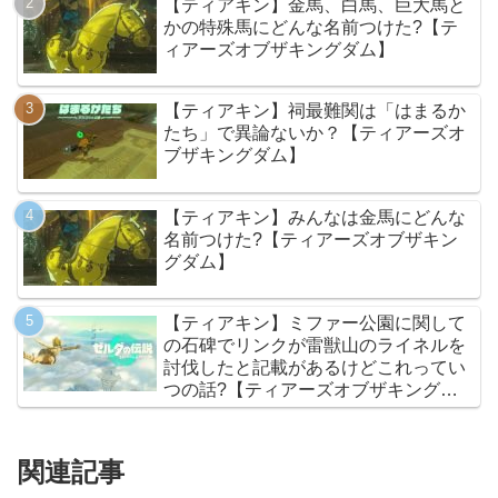
【ティアキン】金馬、白馬、巨大馬と
かの特殊馬にどんな名前つけた?【テ
ィアーズオブザキングダム】
【ティアキン】祠最難関は「はまるか
たち」で異論ないか？【ティアーズオ
ブザキングダム】
【ティアキン】みんなは金馬にどんな
名前つけた?【ティアーズオブザキン
グダム】
【ティアキン】ミファー公園に関して
の石碑でリンクが雷獣山のライネルを
討伐したと記載があるけどこれってい
つの話?【ティアーズオブザキングダ
ム】
関連記事