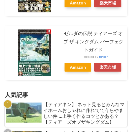
Amazon
楽天市場
ゼルダの伝説 ティアーズ オ
ブ ザ キングダム パーフェク
トガイド
created by
Rinker
Amazon
楽天市場
人気記事
【ティアキン】 ネット見るとみんなマ
イホームおしゃれに作れててうらやま
しい件....上手く作るコツとかある？
【ティアーズオブザキングダム】