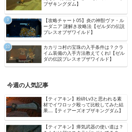
ブザキングダム】
【攻略チャート05】炎の神獣ヴァ・ル
ーダニア 謎解き攻略法【ゼルダの伝説
ブレスオブザワイルド】
カカリコ村の宝珠の入手条件は？クラ
イム装備の入手方法教えてくれ!【ゼル
ダの伝説ブレスオブザワイルド】
今週の人気記事
【ティアキン】粉砕Lv3と思われる素
材でイワロック殴って比較してみた結
果....【ティアーズオブザキングダム】
【ティアキン】瘴気武器の使い道は？