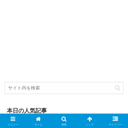
本日の人気記事
【ティアキン】粉砕Lv3と思われる素
メニュー
ホーム
検索
トップ
サイドバー