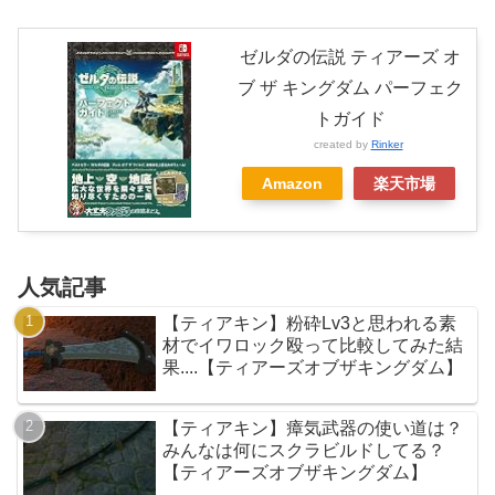
ゼルダの伝説 ティアーズ オ
ブ ザ キングダム パーフェク
トガイド
created by
Rinker
Amazon
楽天市場
人気記事
【ティアキン】粉砕Lv3と思われる素
材でイワロック殴って比較してみた結
果....【ティアーズオブザキングダム】
【ティアキン】瘴気武器の使い道は？
みんなは何にスクラビルドしてる？
【ティアーズオブザキングダム】