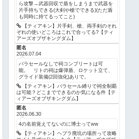
ら攻撃→武器回収で盾をしまうまで武器を
片手持ちできる(大剣や槍でできる)(ただ盾
も同時に持てるってこと)
【ティアキン】片手剣、槍、両手剣のそれ
ぞれの使いどころはこれで合ってる?【ティ
アーズオブザキングダム】
匿名
2026.07.04
パラセールなしで祠コンプリートは可
能。 リトの祠は爆弾盾、ロケット立て、
グライド装備(2回強化)ありで。
【ティアキン】パラセール縛りで祠全制覇
は可能？どこまでできるのか気になる件【テ
ィアーズオブザキングダム】
匿名
2026.06.30
4の名前覚えてないのに博士ってww
【ティアキン】ヘブラ廃坑の場所って攻略