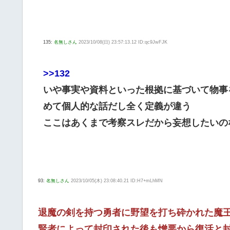
135:
名無しさん
2023/10/08(日) 23:57:13.12 ID:qc9JwFJK
>>132
いや事実や資料といった根拠に基づいて物事
めて個人的な話だし全く定義が違う
ここはあくまで考察スレだから妄想したいの
93:
名無しさん
2023/10/05(木) 23:08:40.21 ID:H7+mLhMN
退魔の剣を持つ勇者に野望を打ち砕かれた魔
賢者によって封印された後も憎悪から復活と