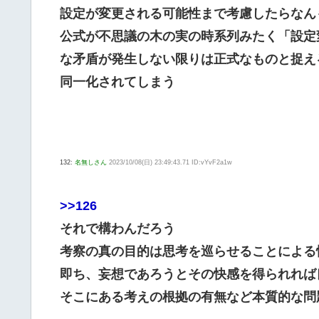
設定が変更される可能性まで考慮したらなん
公式が不思議の木の実の時系列みたく「設定
な矛盾が発生しない限りは正式なものと捉え
同一化されてしまう
132:
名無しさん
2023/10/08(日) 23:49:43.71 ID:vYvF2a1w
>>126
それで構わんだろう
考察の真の目的は思考を巡らせることによる
即ち、妄想であろうとその快感を得られれば
そこにある考えの根拠の有無など本質的な問