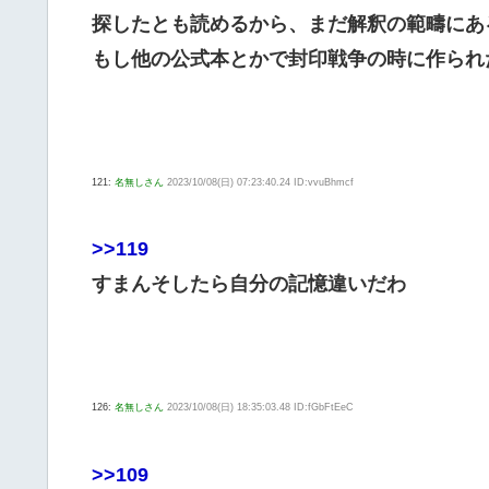
探したとも読めるから、まだ解釈の範疇にあ
もし他の公式本とかで封印戦争の時に作られ
121:
名無しさん
2023/10/08(日) 07:23:40.24 ID:vvuBhmcf
>>119
すまんそしたら自分の記憶違いだわ
126:
名無しさん
2023/10/08(日) 18:35:03.48 ID:fGbFtEeC
>>109