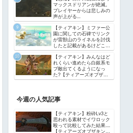
マックスドリアンが絶滅。
プレイヤーからは悲しみの
声が上がる...
【ティアキン】ミファー公
園に関しての石碑でリンク
が雷獣山のライネルを討伐
したと記載があるけどこれ
っていつの話?【ティアー
【ティアキン】みんなはど
ズオブザキングダム】
れくらい進めたら白銀系モ
ブ敵出てくるようになっ
た?【ティアーズオブザキ
ングダム】
今週の人気記事
【ティアキン】粉砕Lv3と
思われる素材でイワロック
殴って比較してみた結果....
【ティアーズオブザキング