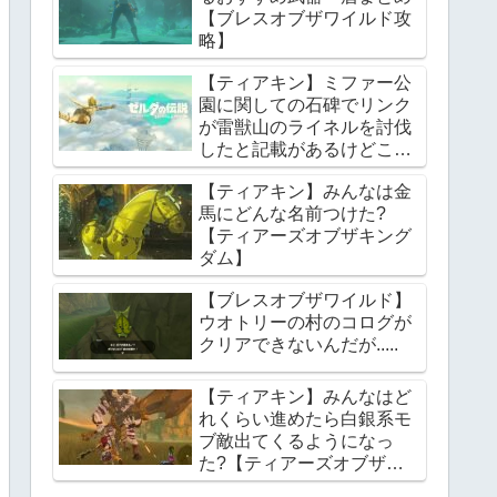
【ブレスオブザワイルド攻
略】
【ティアキン】ミファー公
園に関しての石碑でリンク
が雷獣山のライネルを討伐
したと記載があるけどこれ
っていつの話?【ティアー
【ティアキン】みんなは金
ズオブザキングダム】
馬にどんな名前つけた?
【ティアーズオブザキング
ダム】
【ブレスオブザワイルド】
ウオトリーの村のコログが
クリアできないんだが.....
【ティアキン】みんなはど
れくらい進めたら白銀系モ
ブ敵出てくるようになっ
た?【ティアーズオブザキ
ングダム】