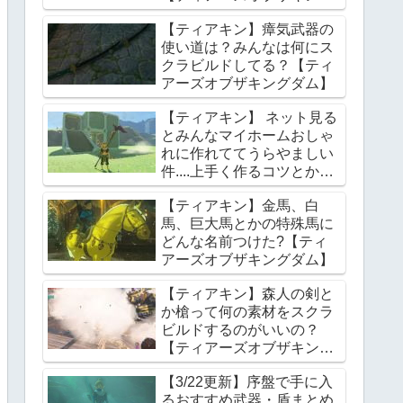
ダム】
【ティアキン】瘴気武器の
使い道は？みんなは何にス
クラビルドしてる？【ティ
アーズオブザキングダム】
【ティアキン】 ネット見る
とみんなマイホームおしゃ
れに作れててうらやましい
件....上手く作るコツとかあ
る？【ティアーズオブザキ
【ティアキン】金馬、白
ングダム】
馬、巨大馬とかの特殊馬に
どんな名前つけた?【ティ
アーズオブザキングダム】
【ティアキン】森人の剣と
か槍って何の素材をスクラ
ビルドするのがいいの？
【ティアーズオブザキング
ダム】
【3/22更新】序盤で手に入
るおすすめ武器・盾まとめ