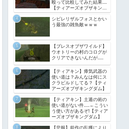
殴って比較してみた結果....
【ティアーズオブザキング
ダム】
シビレリザルフォスとかい
う最強の雑魚敵ｗｗｗ
【ブレスオブザワイルド】
ウオトリーの村のコログが
クリアできないんだが.....
【ティアキン】瘴気武器の
使い道は？みんなは何にス
クラビルドしてる？【ティ
アーズオブザキングダム】
【ティアキン】土遁の術の
使い道がない件.....←こうい
う使い方があるぞ!【ティア
ーズオブザキングダム】
【悲報】前作の乱獲により