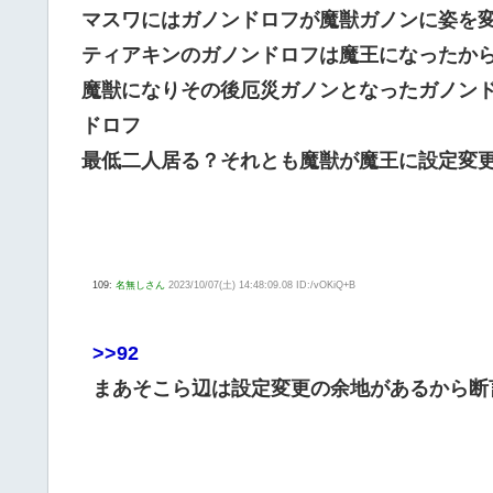
マスワにはガノンドロフが魔獣ガノンに姿を
ティアキンのガノンドロフは魔王になったか
魔獣になりその後厄災ガノンとなったガノン
ドロフ
最低二人居る？それとも魔獣が魔王に設定変
109:
名無しさん
2023/10/07(土) 14:48:09.08 ID:/vOKiQ+B
>>92
まあそこら辺は設定変更の余地があるから断