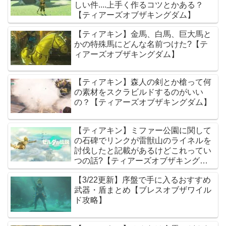
しい件....上手く作るコツとかある？
【ティアーズオブザキングダム】
【ティアキン】金馬、白馬、巨大馬と
かの特殊馬にどんな名前つけた?【テ
ィアーズオブザキングダム】
【ティアキン】森人の剣とか槍って何
の素材をスクラビルドするのがいい
の？【ティアーズオブザキングダム】
【ティアキン】ミファー公園に関して
の石碑でリンクが雷獣山のライネルを
討伐したと記載があるけどこれってい
つの話?【ティアーズオブザキングダ
ム】
【3/22更新】序盤で手に入るおすすめ
武器・盾まとめ【ブレスオブザワイル
ド攻略】