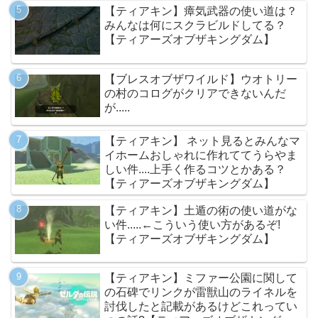
【ティアキン】瘴気武器の使い道は？
みんなは何にスクラビルドしてる？
【ティアーズオブザキングダム】
【ブレスオブザワイルド】ウオトリー
の村のコログがクリアできないんだ
が.....
【ティアキン】 ネット見るとみんなマ
イホームおしゃれに作れててうらやま
しい件....上手く作るコツとかある？
【ティアーズオブザキングダム】
【ティアキン】土遁の術の使い道がな
い件.....←こういう使い方があるぞ!
【ティアーズオブザキングダム】
【ティアキン】ミファー公園に関して
の石碑でリンクが雷獣山のライネルを
討伐したと記載があるけどこれってい