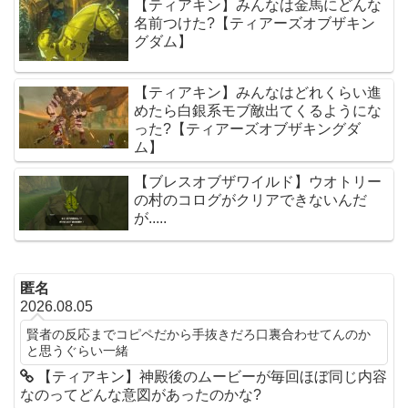
【ティアキン】みんなは金馬にどんな
名前つけた?【ティアーズオブザキン
グダム】
【ティアキン】みんなはどれくらい進
めたら白銀系モブ敵出てくるようにな
った?【ティアーズオブザキングダ
ム】
【ブレスオブザワイルド】ウオトリー
の村のコログがクリアできないんだ
が.....
匿名
2026.08.05
賢者の反応までコピペだから手抜きだろ口裏合わせてんのか
と思うぐらい一緒
【ティアキン】神殿後のムービーが毎回ほぼ同じ内容
なのってどんな意図があったのかな?