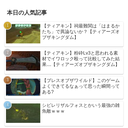
本日の人気記事
【ティアキン】祠最難関は「はまるか
たち」で異論ないか？【ティアーズオ
ブザキングダム】
【ティアキン】粉砕Lv3と思われる素
材でイワロック殴って比較してみた結
果....【ティアーズオブザキングダム】
【ブレスオブザワイルド】このゲーム
よくできてるなぁって思った瞬間って
ある?
シビレリザルフォスとかいう最強の雑
魚敵ｗｗｗ