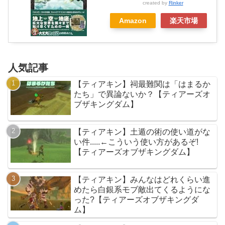
created by
Rinker
Amazon
楽天市場
人気記事
【ティアキン】祠最難関は「はまるか
たち」で異論ないか？【ティアーズオ
ブザキングダム】
【ティアキン】土遁の術の使い道がな
い件.....←こういう使い方があるぞ!
【ティアーズオブザキングダム】
【ティアキン】みんなはどれくらい進
めたら白銀系モブ敵出てくるようにな
った?【ティアーズオブザキングダ
ム】