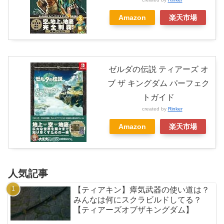
Amazon
楽天市場
ゼルダの伝説 ティアーズ オ
ブ ザ キングダム パーフェク
トガイド
created by
Rinker
Amazon
楽天市場
人気記事
【ティアキン】瘴気武器の使い道は？
みんなは何にスクラビルドしてる？
【ティアーズオブザキングダム】