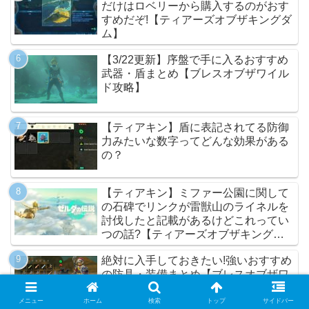
だけはロベリーから購入するのがおす
すめだぞ!【ティアーズオブザキングダ
ム】
【3/22更新】序盤で手に入るおすすめ
武器・盾まとめ【ブレスオブザワイル
ド攻略】
【ティアキン】盾に表記されてる防御
力みたいな数字ってどんな効果がある
の？
【ティアキン】ミファー公園に関して
の石碑でリンクが雷獣山のライネルを
討伐したと記載があるけどこれってい
つの話?【ティアーズオブザキングダ
ム】
絶対に入手しておきたい!強いおすすめ
の防具・装備まとめ【ブレスオブザワ
イルド攻略】
メニュー
ホーム
検索
トップ
サイドバー