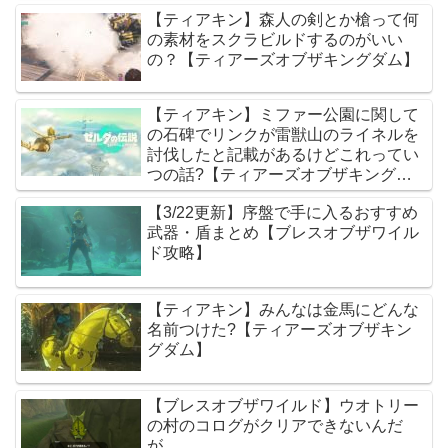
【ティアキン】森人の剣とか槍って何
の素材をスクラビルドするのがいい
の？【ティアーズオブザキングダム】
【ティアキン】ミファー公園に関して
の石碑でリンクが雷獣山のライネルを
討伐したと記載があるけどこれってい
つの話?【ティアーズオブザキングダ
ム】
【3/22更新】序盤で手に入るおすすめ
武器・盾まとめ【ブレスオブザワイル
ド攻略】
【ティアキン】みんなは金馬にどんな
名前つけた?【ティアーズオブザキン
グダム】
【ブレスオブザワイルド】ウオトリー
の村のコログがクリアできないんだ
が.....