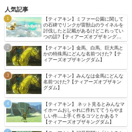
人気記事
【ティアキン】ミファー公園に関して
の石碑でリンクが雷獣山のライネルを
討伐したと記載があるけどこれってい
つの話?【ティアーズオブザキングダ
ム】
【ティアキン】金馬、白馬、巨大馬と
かの特殊馬にどんな名前つけた?【テ
ィアーズオブザキングダム】
【ティアキン】みんなは金馬にどんな
名前つけた?【ティアーズオブザキン
グダム】
【ティアキン】 ネット見るとみんなマ
イホームおしゃれに作れててうらやま
しい件....上手く作るコツとかある？
【ティアーズオブザキングダム】