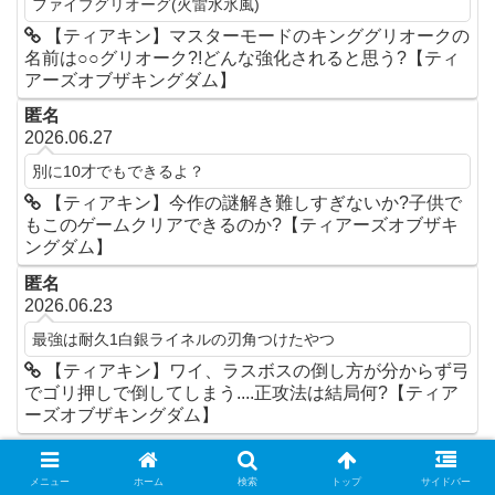
ファイブグリオーグ(火雷水氷風)
【ティアキン】マスターモードのキンググリオークの
名前は○○グリオーク?!どんな強化されると思う?【ティ
アーズオブザキングダム】
匿名
2026.06.27
別に10才でもできるよ？
【ティアキン】今作の謎解き難しすぎないか?子供で
もこのゲームクリアできるのか?【ティアーズオブザキ
ングダム】
匿名
2026.06.23
最強は耐久1白銀ライネルの刃角つけたやつ
【ティアキン】ワイ、ラスボスの倒し方が分からず弓
でゴリ押しで倒してしまう....正攻法は結局何?【ティア
ーズオブザキングダム】
ゼルダの伝説ブレワイ ティアキン
メニュー
ホーム
検索
トップ
サイドバー