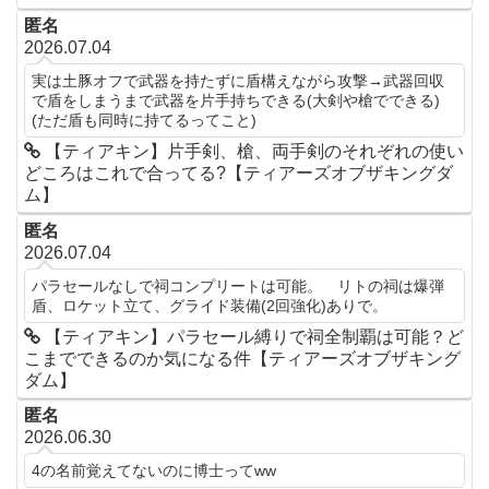
匿名
2026.07.04
実は土豚オフで武器を持たずに盾構えながら攻撃→武器回収
で盾をしまうまで武器を片手持ちできる(大剣や槍でできる)
(ただ盾も同時に持てるってこと)
【ティアキン】片手剣、槍、両手剣のそれぞれの使い
どころはこれで合ってる?【ティアーズオブザキングダ
ム】
匿名
2026.07.04
パラセールなしで祠コンプリートは可能。 リトの祠は爆弾
盾、ロケット立て、グライド装備(2回強化)ありで。
【ティアキン】パラセール縛りで祠全制覇は可能？ど
こまでできるのか気になる件【ティアーズオブザキング
ダム】
匿名
2026.06.30
4の名前覚えてないのに博士ってww