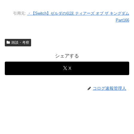
引用元:
・【Switch】ゼルダの伝説 ティアーズ オブ ザ キングダム
Part166
雑談・考察
シェアする
X
コログ速報管理人