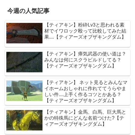
今週の人気記事
【ティアキン】粉砕Lv3と思われる素
材でイワロック殴って比較してみた結
果....【ティアーズオブザキングダム】
【ティアキン】瘴気武器の使い道は？
みんなは何にスクラビルドしてる？
【ティアーズオブザキングダム】
【ティアキン】 ネット見るとみんなマ
イホームおしゃれに作れててうらやま
しい件....上手く作るコツとかある？
【ティアーズオブザキングダム】
【ティアキン】金馬、白馬、巨大馬と
かの特殊馬にどんな名前つけた?【テ
ィアーズオブザキングダム】