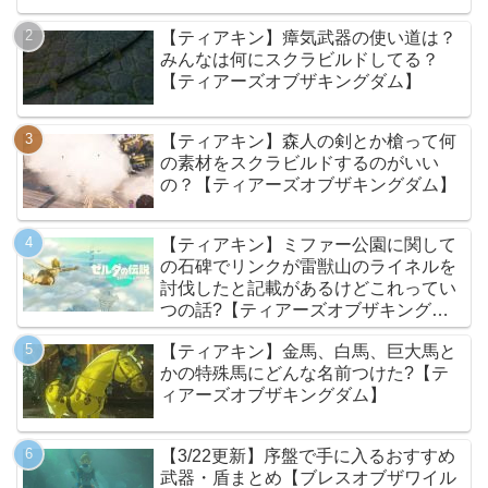
【ティアキン】瘴気武器の使い道は？
みんなは何にスクラビルドしてる？
【ティアーズオブザキングダム】
【ティアキン】森人の剣とか槍って何
の素材をスクラビルドするのがいい
の？【ティアーズオブザキングダム】
【ティアキン】ミファー公園に関して
の石碑でリンクが雷獣山のライネルを
討伐したと記載があるけどこれってい
つの話?【ティアーズオブザキングダ
ム】
【ティアキン】金馬、白馬、巨大馬と
かの特殊馬にどんな名前つけた?【テ
ィアーズオブザキングダム】
【3/22更新】序盤で手に入るおすすめ
武器・盾まとめ【ブレスオブザワイル