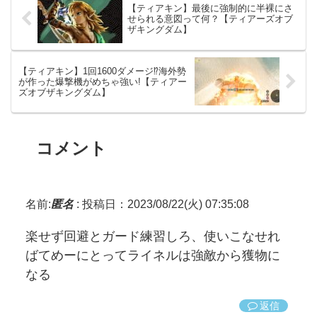
【ティアキン】最後に強制的に半裸にさ
せられる意図って何？【ティアーズオブ
ザキングダム】
【ティアキン】1回1600ダメージ⁉海外勢
が作った爆撃機がめちゃ強い!【ティアー
ズオブザキングダム】
コメント
名前:
匿名
:
投稿日：2023/08/22(火) 07:35:08
楽せず回避とガード練習しろ、使いこなせれ
ばてめーにとってライネルは強敵から獲物に
なる
返信