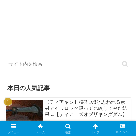
本日の人気記事
【ティアキン】粉砕Lv3と思われる素
材でイワロック殴って比較してみた結
果....【ティアーズオブザキングダム】
【ティアキン】瘴気の手(瘴気魔)が強
メニュー
ホーム
検索
トップ
サイドバー