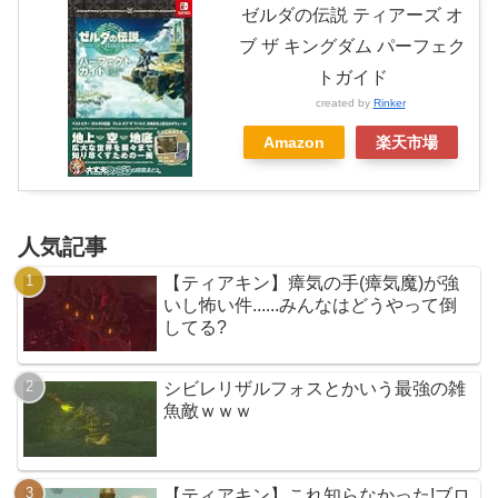
ゼルダの伝説 ティアーズ オ
ブ ザ キングダム パーフェク
トガイド
created by
Rinker
Amazon
楽天市場
人気記事
【ティアキン】瘴気の手(瘴気魔)が強
いし怖い件......みんなはどうやって倒
してる?
シビレリザルフォスとかいう最強の雑
魚敵ｗｗｗ
【ティアキン】これ知らなかった!ブロ