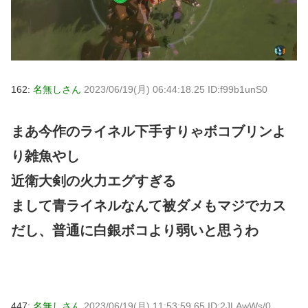
162:
名無しさん
2023/06/19(月) 06:44:18.25 ID:f99b1unS0
まあ今作のライネル下手すりゃボコブリンよ
り雑魚やし
近衛大剣の火力エグすぎる
まして青ライネルなんて被ダメもマジでカス
だし、普通に白銀ボコより弱いと思うわ
447:
名無しさん
2023/06/19(月) 11:53:59.65 ID:2JLAwWs/0