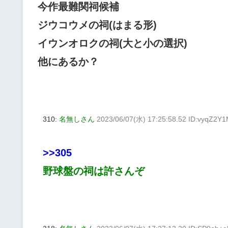
今作最難関祠候補
ジウコウメの祠(はまる形)
イウンオロクの祠(大と小の選択)
他にあるか？
310:
名無しさん
2023/06/07(水) 17:25:58.52 ID:vyqZ2Y
>>305
野球盤の祠は許さんぞ