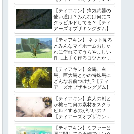
ダム】
【ティアキン】瘴気武器の
使い道は？みんなは何にス
クラビルドしてる？【ティ
アーズオブザキングダム】
【ティアキン】 ネット見る
とみんなマイホームおしゃ
れに作れててうらやましい
件....上手く作るコツとかあ
る？【ティアーズオブザキ
【ティアキン】金馬、白
ングダム】
馬、巨大馬とかの特殊馬に
どんな名前つけた?【ティ
アーズオブザキングダム】
【ティアキン】森人の剣と
か槍って何の素材をスクラ
ビルドするのがいいの？
【ティアーズオブザキング
ダム】
【ティアキン】ミファー公
園に関しての石碑でリンク