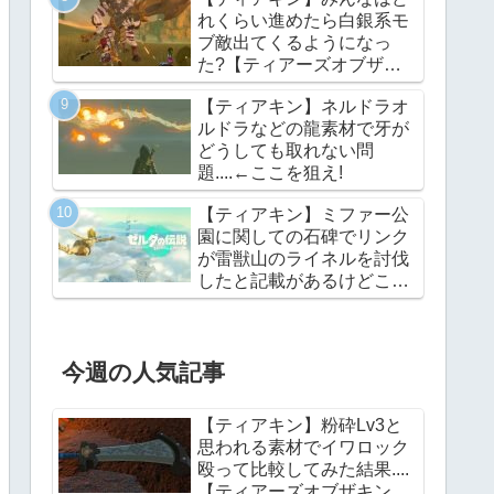
れくらい進めたら白銀系モ
ブ敵出てくるようになっ
た?【ティアーズオブザキ
ングダム】
【ティアキン】ネルドラオ
ルドラなどの龍素材で牙が
どうしても取れない問
題....←ここを狙え!
【ティアキン】ミファー公
園に関しての石碑でリンク
が雷獣山のライネルを討伐
したと記載があるけどこれ
っていつの話?【ティアー
ズオブザキングダム】
今週の人気記事
【ティアキン】粉砕Lv3と
思われる素材でイワロック
殴って比較してみた結果....
【ティアーズオブザキング