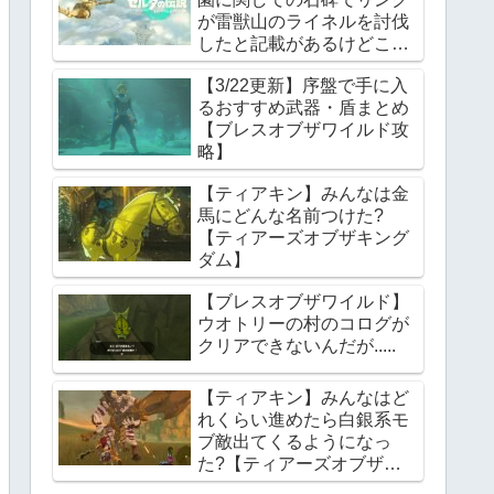
が雷獣山のライネルを討伐
したと記載があるけどこれ
っていつの話?【ティアー
【3/22更新】序盤で手に入
ズオブザキングダム】
るおすすめ武器・盾まとめ
【ブレスオブザワイルド攻
略】
【ティアキン】みんなは金
馬にどんな名前つけた?
【ティアーズオブザキング
ダム】
【ブレスオブザワイルド】
ウオトリーの村のコログが
クリアできないんだが.....
【ティアキン】みんなはど
れくらい進めたら白銀系モ
ブ敵出てくるようになっ
た?【ティアーズオブザキ
ングダム】