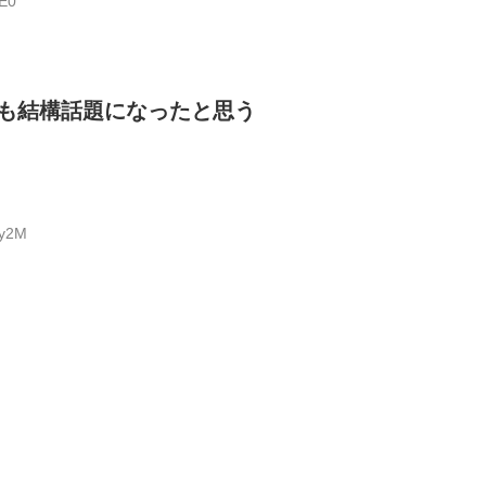
eE0
も結構話題になったと思う
5y2M