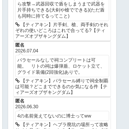
ら攻撃→武器回収で盾をしまうまで武器を
片手持ちできる(大剣や槍でできる)(ただ盾
も同時に持てるってこと)
【ティアキン】片手剣、槍、両手剣のそれ
ぞれの使いどころはこれで合ってる?【ティ
アーズオブザキングダム】
匿名
2026.07.04
パラセールなしで祠コンプリートは可
能。 リトの祠は爆弾盾、ロケット立て、
グライド装備(2回強化)ありで。
【ティアキン】パラセール縛りで祠全制覇
は可能？どこまでできるのか気になる件【テ
ィアーズオブザキングダム】
匿名
2026.06.30
4の名前覚えてないのに博士ってww
【ティアキン】ヘブラ廃坑の場所って攻略