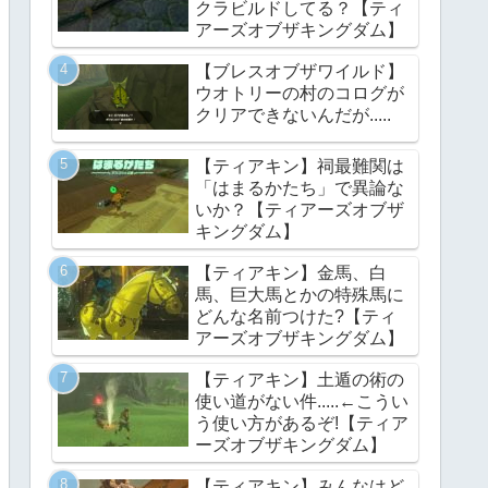
クラビルドしてる？【ティ
アーズオブザキングダム】
【ブレスオブザワイルド】
ウオトリーの村のコログが
クリアできないんだが.....
【ティアキン】祠最難関は
「はまるかたち」で異論な
いか？【ティアーズオブザ
キングダム】
【ティアキン】金馬、白
馬、巨大馬とかの特殊馬に
どんな名前つけた?【ティ
アーズオブザキングダム】
【ティアキン】土遁の術の
使い道がない件.....←こうい
う使い方があるぞ!【ティア
ーズオブザキングダム】
【ティアキン】みんなはど