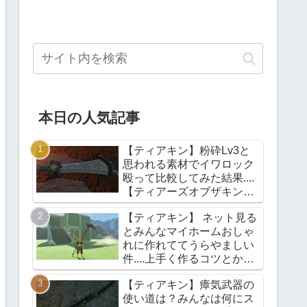
本日の人気記事
【ティアキン】粉砕Lv3と
思われる素材でイワロック
殴って比較してみた結果....
【ティアーズオブザキング
ダム】
【ティアキン】 ネット見る
とみんなマイホームおしゃ
れに作れててうらやましい
件....上手く作るコツとかあ
る？【ティアーズオブザキ
【ティアキン】瘴気武器の
ングダム】
使い道は？みんなは何にス