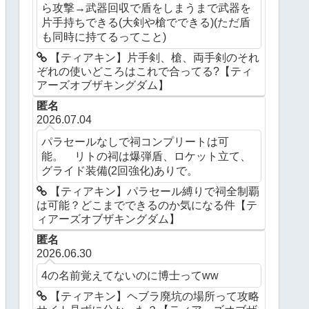
ら攻撃→武器回収で盾をしまうまで武器を
片手持ちできる(大剣や槍でできる)(ただ盾
も同時に持てるってこと)
【ティアキン】片手剣、槍、両手剣のそれ
ぞれの使いどころはこれで合ってる?【ティ
アーズオブザキングダム】
匿名
2026.07.04
パラセールなしで祠コンプリートは可
能。 リトの祠は爆弾盾、ロケット立て、
グライド装備(2回強化)ありで。
【ティアキン】パラセール縛りで祠全制覇
は可能？どこまでできるのか気になる件【テ
ィアーズオブザキングダム】
匿名
2026.06.30
4の名前覚えてないのに博士ってww
【ティアキン】ヘブラ廃坑の場所って攻略