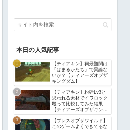
本日の人気記事
【ティアキン】祠最難関は
「はまるかたち」で異論な
いか？【ティアーズオブザ
キングダム】
【ティアキン】粉砕Lv3と
思われる素材でイワロック
殴って比較してみた結果....
【ティアーズオブザキング
ダム】
【ブレスオブザワイルド】
このゲームよくできてるな