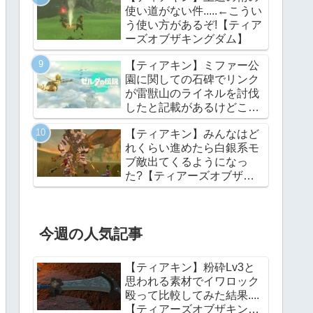
使い道がない件.....←こうい
う使い方があるぞ!【ティア
ーズオブザキングダム】
【ティアキン】ミファー公
園に関しての石碑でリンク
が雷獣山のライネルを討伐
したと記載があるけどこれ
っていつの話?【ティアー
【ティアキン】みんなはど
ズオブザキングダム】
れくらい進めたら白銀系モ
ブ敵出てくるようになっ
た?【ティアーズオブザキ
ングダム】
今週の人気記事
【ティアキン】粉砕Lv3と
思われる素材でイワロック
殴って比較してみた結果....
【ティアーズオブザキング