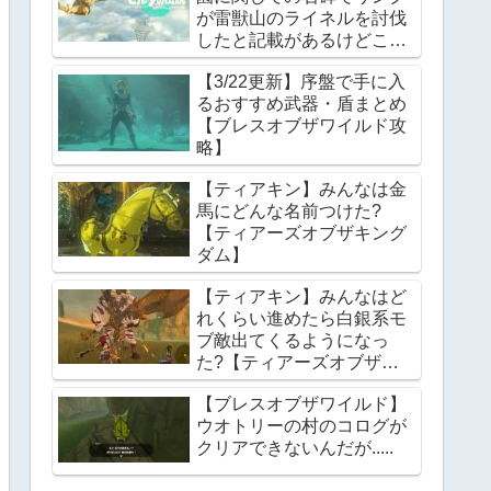
が雷獣山のライネルを討伐
したと記載があるけどこれ
っていつの話?【ティアー
【3/22更新】序盤で手に入
ズオブザキングダム】
るおすすめ武器・盾まとめ
【ブレスオブザワイルド攻
略】
【ティアキン】みんなは金
馬にどんな名前つけた?
【ティアーズオブザキング
ダム】
【ティアキン】みんなはど
れくらい進めたら白銀系モ
ブ敵出てくるようになっ
た?【ティアーズオブザキ
ングダム】
【ブレスオブザワイルド】
ウオトリーの村のコログが
クリアできないんだが.....