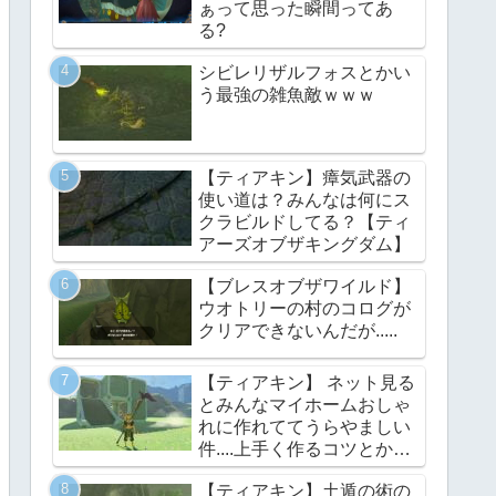
ぁって思った瞬間ってあ
る?
シビレリザルフォスとかい
う最強の雑魚敵ｗｗｗ
【ティアキン】瘴気武器の
使い道は？みんなは何にス
クラビルドしてる？【ティ
アーズオブザキングダム】
【ブレスオブザワイルド】
ウオトリーの村のコログが
クリアできないんだが.....
【ティアキン】 ネット見る
とみんなマイホームおしゃ
れに作れててうらやましい
件....上手く作るコツとかあ
る？【ティアーズオブザキ
【ティアキン】土遁の術の
ングダム】