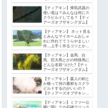
ダム】
【ティアキン】瘴気武器の
使い道は？みんなは何にス
クラビルドしてる？【ティ
アーズオブザキングダム】
【ティアキン】 ネット見る
とみんなマイホームおしゃ
れに作れててうらやましい
件....上手く作るコツとかあ
る？【ティアーズオブザキ
【ティアキン】金馬、白
ングダム】
馬、巨大馬とかの特殊馬に
どんな名前つけた?【ティ
アーズオブザキングダム】
【ティアキン】森人の剣と
か槍って何の素材をスクラ
ビルドするのがいいの？
【ティアーズオブザキング
ダム】
【ティアキン】ミファー公
園に関しての石碑でリンク