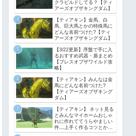
クラビルドしてる？【ティ
アーズオブザキングダム】
【ティアキン】金馬、白
馬、巨大馬とかの特殊馬に
どんな名前つけた?【ティ
アーズオブザキングダム】
【3/22更新】序盤で手に入
るおすすめ武器・盾まとめ
【ブレスオブザワイルド攻
略】
【ティアキン】みんなは金
馬にどんな名前つけた?
【ティアーズオブザキング
ダム】
【ティアキン】 ネット見る
とみんなマイホームおしゃ
れに作れててうらやましい
件....上手く作るコツとかあ
る？【ティアーズオブザキ