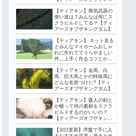
ダム】
【ティアキン】瘴気武器の
使い道は？みんなは何にス
クラビルドしてる？【ティ
アーズオブザキングダム】
【ティアキン】 ネット見る
とみんなマイホームおしゃ
れに作れててうらやましい
件....上手く作るコツとかあ
る？【ティアーズオブザキ
【ティアキン】金馬、白
ングダム】
馬、巨大馬とかの特殊馬に
どんな名前つけた?【ティ
アーズオブザキングダム】
【ティアキン】森人の剣と
か槍って何の素材をスクラ
ビルドするのがいいの？
【ティアーズオブザキング
ダム】
【3/22更新】序盤で手に入
るおすすめ武器・盾まとめ