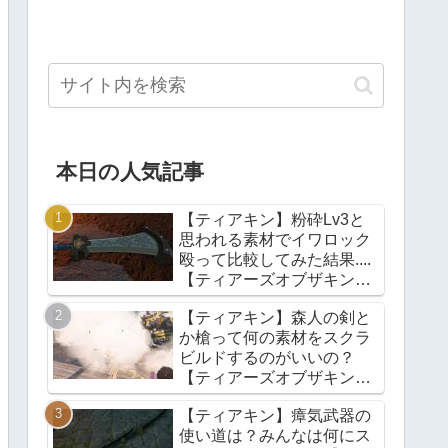
本日の人気記事
【ティアキン】粉砕Lv3と
思われる素材でイワロック
殴って比較してみた結果....
【ティアーズオブザキング
ダム】
【ティアキン】森人の剣と
か槍って何の素材をスクラ
ビルドするのがいいの？
【ティアーズオブザキング
ダム】
【ティアキン】瘴気武器の
使い道は？みんなは何にス