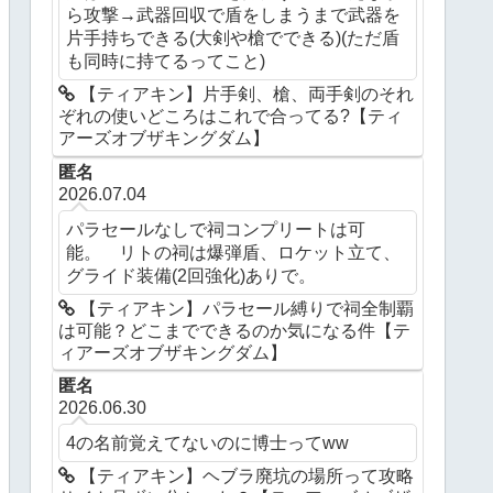
ら攻撃→武器回収で盾をしまうまで武器を
片手持ちできる(大剣や槍でできる)(ただ盾
も同時に持てるってこと)
【ティアキン】片手剣、槍、両手剣のそれ
ぞれの使いどころはこれで合ってる?【ティ
アーズオブザキングダム】
匿名
2026.07.04
パラセールなしで祠コンプリートは可
能。 リトの祠は爆弾盾、ロケット立て、
グライド装備(2回強化)ありで。
【ティアキン】パラセール縛りで祠全制覇
は可能？どこまでできるのか気になる件【テ
ィアーズオブザキングダム】
匿名
2026.06.30
4の名前覚えてないのに博士ってww
【ティアキン】ヘブラ廃坑の場所って攻略