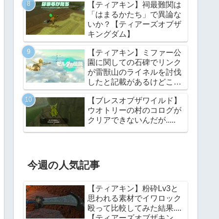
【ティアキン】祠最難関は
ングダム】
「はまるかたち」で異論な
いか？【ティアーズオブザ
キングダム】
【ティアキン】ミファー公
園に関しての石碑でリンク
が雷獣山のライネルを討伐
したと記載があるけどこれ
っていつの話?【ティアー
【ブレスオブザワイルド】
ズオブザキングダム】
ウオトリーの村のコログが
クリアできないんだが.....
今週の人気記事
【ティアキン】粉砕Lv3と
思われる素材でイワロック
殴って比較してみた結果....
【ティアーズオブザキング