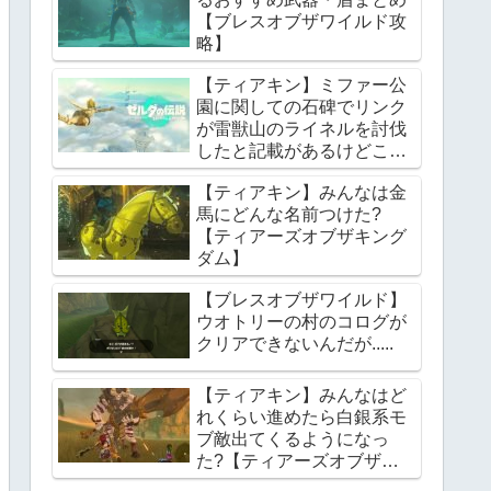
【ブレスオブザワイルド攻
略】
【ティアキン】ミファー公
園に関しての石碑でリンク
が雷獣山のライネルを討伐
したと記載があるけどこれ
っていつの話?【ティアー
【ティアキン】みんなは金
ズオブザキングダム】
馬にどんな名前つけた?
【ティアーズオブザキング
ダム】
【ブレスオブザワイルド】
ウオトリーの村のコログが
クリアできないんだが.....
【ティアキン】みんなはど
れくらい進めたら白銀系モ
ブ敵出てくるようになっ
た?【ティアーズオブザキ
ングダム】