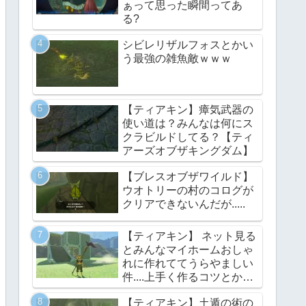
ぁって思った瞬間ってあ
る?
シビレリザルフォスとかい
う最強の雑魚敵ｗｗｗ
【ティアキン】瘴気武器の
使い道は？みんなは何にス
クラビルドしてる？【ティ
アーズオブザキングダム】
【ブレスオブザワイルド】
ウオトリーの村のコログが
クリアできないんだが.....
【ティアキン】 ネット見る
とみんなマイホームおしゃ
れに作れててうらやましい
件....上手く作るコツとかあ
る？【ティアーズオブザキ
【ティアキン】土遁の術の
ングダム】