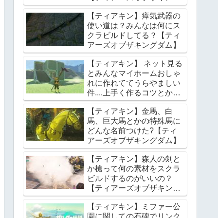
ダム】
【ティアキン】瘴気武器の
使い道は？みんなは何にス
クラビルドしてる？【ティ
アーズオブザキングダム】
【ティアキン】 ネット見る
とみんなマイホームおしゃ
れに作れててうらやましい
件....上手く作るコツとかあ
る？【ティアーズオブザキ
【ティアキン】金馬、白
ングダム】
馬、巨大馬とかの特殊馬に
どんな名前つけた?【ティ
アーズオブザキングダム】
【ティアキン】森人の剣と
か槍って何の素材をスクラ
ビルドするのがいいの？
【ティアーズオブザキング
ダム】
【ティアキン】ミファー公
園に関しての石碑でリンク