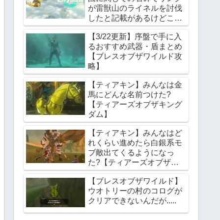
が雷獣山のライネルを討伐
したと記載があるけどこれ
っていつの話?【ティアー
【3/22更新】序盤で手に入
ズオブザキングダム】
るおすすめ武器・盾まとめ
【ブレスオブザワイルド攻
略】
【ティアキン】みんなは金
馬にどんな名前つけた?
【ティアーズオブザキング
ダム】
【ティアキン】みんなはど
れくらい進めたら白銀系モ
ブ敵出てくるようになっ
た?【ティアーズオブザキ
ングダム】
【ブレスオブザワイルド】
ウオトリーの村のコログが
クリアできないんだが.....