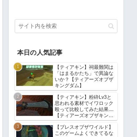
本日の人気記事
【ティアキン】祠最難関は
「はまるかたち」で異論な
いか？【ティアーズオブザ
キングダム】
【ティアキン】粉砕Lv3と
思われる素材でイワロック
殴って比較してみた結果....
【ティアーズオブザキング
ダム】
【ブレスオブザワイルド】
このゲームよくできてるな