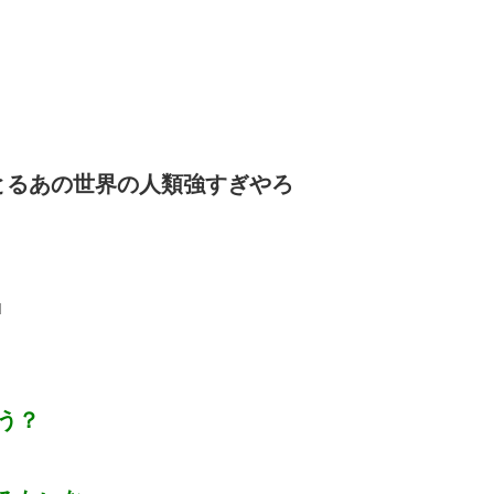
とるあの世界の人類強すぎやろ
d
う？