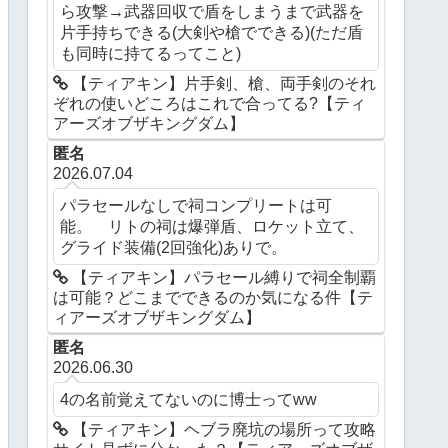
ら攻撃→武器回収で盾をしまうまで武器を
片手持ちできる(大剣や槍でできる)(ただ盾
も同時に持てるってこと)
【ティアキン】片手剣、槍、両手剣のそれ
ぞれの使いどころはこれで合ってる?【ティ
アーズオブザキングダム】
匿名
2026.07.04
パラセールなしで祠コンプリートは可
能。 リトの祠は爆弾盾、ロケット立て、
グライド装備(2回強化)ありで。
【ティアキン】パラセール縛りで祠全制覇
は可能？どこまでできるのか気になる件【テ
ィアーズオブザキングダム】
匿名
2026.06.30
4の名前覚えてないのに博士ってww
【ティアキン】ヘブラ廃坑の場所って攻略