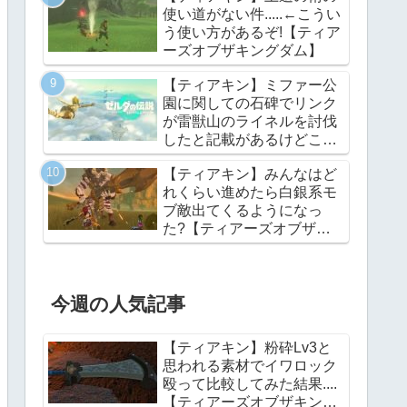
使い道がない件.....←こうい
う使い方があるぞ!【ティア
ーズオブザキングダム】
【ティアキン】ミファー公
園に関しての石碑でリンク
が雷獣山のライネルを討伐
したと記載があるけどこれ
っていつの話?【ティアー
【ティアキン】みんなはど
ズオブザキングダム】
れくらい進めたら白銀系モ
ブ敵出てくるようになっ
た?【ティアーズオブザキ
ングダム】
今週の人気記事
【ティアキン】粉砕Lv3と
思われる素材でイワロック
殴って比較してみた結果....
【ティアーズオブザキング