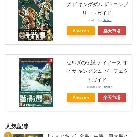
ブ ザ キングダム ザ・コンプ
リートガイド
created by
Rinker
Amazon
楽天市場
ゼルダの伝説 ティアーズ オ
ブ ザ キングダム パーフェク
トガイド
created by
Rinker
Amazon
楽天市場
人気記事
【ティアキン】金馬、白馬、巨大馬と