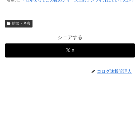
引用元:
・ゼルダってこの後のシリーズ全部ブレワイ方式でいくんか？
雑談・考察
シェアする
X
コログ速報管理人