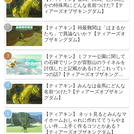
かの特殊馬にどんな名前つけた?【テ
ィアーズオブザキングダム】
【ティアキン】祠最難関は「はまるか
たち」で異論ないか？【ティアーズオ
ブザキングダム】
【ティアキン】ミファー公園に関して
の石碑でリンクが雷獣山のライネルを
討伐したと記載があるけどこれってい
つの話?【ティアーズオブザキングダ
ム】
【ティアキン】みんなは金馬にどんな
名前つけた?【ティアーズオブザキン
グダム】
【ティアキン】 ネット見るとみんなマ
イホームおしゃれに作れててうらやま
しい件....上手く作るコツとかある？
【ティアーズオブザキングダム】