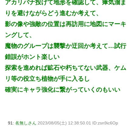
アカリバナ投げて地形を確認して、瘴気溜ま
りを避けながらどう進むか考えて、
影の像や強敵の位置は再訪用に地図にマーキ
ングして、
魔物のグループは襲撃か迂回か考えて…試行
錯誤がホント楽しい
探索を進めれば鉱石や朽ちてない武器、ケム
リ等の役立ち植物が手に入るし
確実にキャラ強化に繋がっていくのもいい
91:
名無しさん
2023/08/05(土) 12:38:50.01 ID:zsn9ic6Op