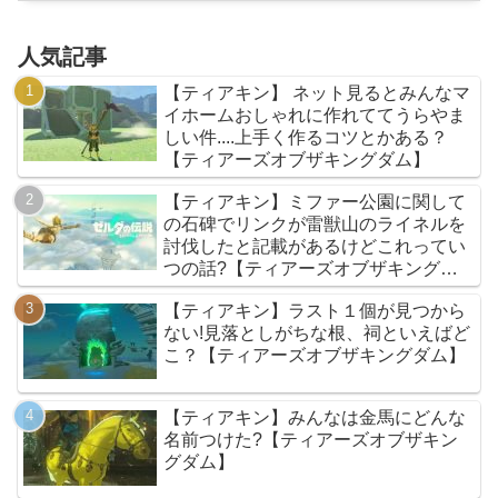
人気記事
【ティアキン】 ネット見るとみんなマ
イホームおしゃれに作れててうらやま
しい件....上手く作るコツとかある？
【ティアーズオブザキングダム】
【ティアキン】ミファー公園に関して
の石碑でリンクが雷獣山のライネルを
討伐したと記載があるけどこれってい
つの話?【ティアーズオブザキングダ
ム】
【ティアキン】ラスト１個が見つから
ない!見落としがちな根、祠といえばど
こ？【ティアーズオブザキングダム】
【ティアキン】みんなは金馬にどんな
名前つけた?【ティアーズオブザキン
グダム】