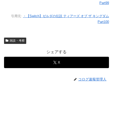
Part99
引用元:
・【Switch】ゼルダの伝説 ティアーズ オブ ザ キングダム
Part100
雑談・考察
シェアする
X
コログ速報管理人