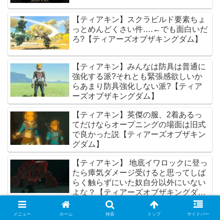
【ティアキン】スクラビルド要素ちょ
っとめんどくさい件….←でも面白いだ
ろ?【ティアーズオブザキングダム】
【ティアキン】みんなは防具は普通に
強化する派?それとも緊張感欲しいか
らあまり防具強化しない派?【ティア
ーズオブザキングダム】
【ティアキン】英傑の服、2着あるっ
てだけならオープニングの場面は旧式
で良かった説【ティアーズオブザキン
グダム】
【ティアキン】 地底イワロックに登っ
たら瘴気ダメージ受けると思ってしば
らく触らずにいた奴自分以外にいない
よな？【ティアーズオブザキングダ
ム】
【ティアキン】シーカー文明消えた理
メニュー
ホーム
検索
トップ
サイドバー