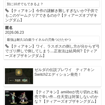
別に10才でもできるよ？
【ティアキン】今作の謎解き難しすぎないか?子供で
もこのゲームクリアできるのか?【ティアーズオブザキ
ングダム】
匿名
2026.06.23
最強は耐久1白銀ライネルの刃角つけたやつ
【ティアキン】ワイ、ラスボスの倒し方が分からず弓
でゴリ押しで倒してしまう....正攻法は結局何?【ティア
ーズオブザキングダム】
ゼルダの伝説ブレワイ ティアキン
Switch2エディション発売！
【ティアキン】amiiboが売り切れと転
売で辛い件…任天堂は対策しないのか
な？【ティアーズオブザキングダム】