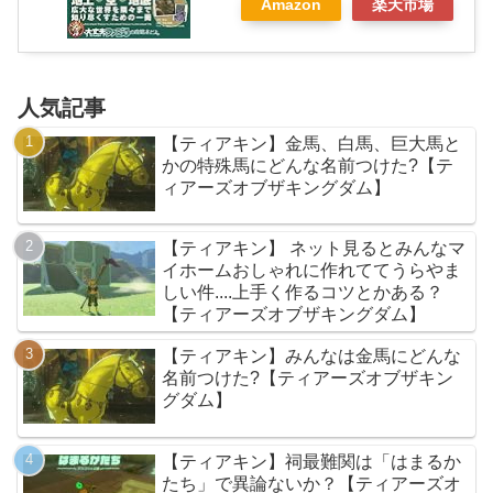
Amazon
楽天市場
人気記事
【ティアキン】金馬、白馬、巨大馬と
かの特殊馬にどんな名前つけた?【テ
ィアーズオブザキングダム】
【ティアキン】 ネット見るとみんなマ
イホームおしゃれに作れててうらやま
しい件....上手く作るコツとかある？
【ティアーズオブザキングダム】
【ティアキン】みんなは金馬にどんな
名前つけた?【ティアーズオブザキン
グダム】
【ティアキン】祠最難関は「はまるか
たち」で異論ないか？【ティアーズオ