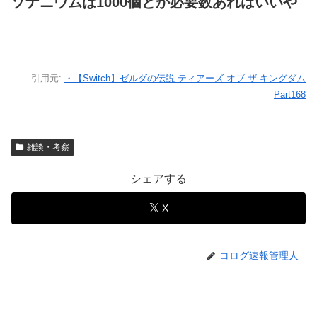
ゾナニウムは1000個とか必要数あればいいや
引用元:
・【Switch】ゼルダの伝説 ティアーズ オブ ザ キングダム
Part168
雑談・考察
シェアする
X
コログ速報管理人