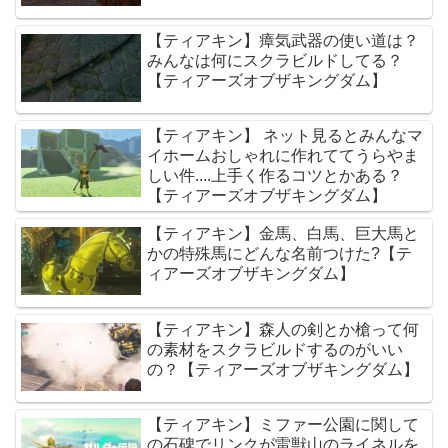
【ティアキン】瘴気武器の使い道は？
みんなは何にスクラビルドしてる？
【ティアーズオブザキングダム】
【ティアキン】 ネット見るとみんなマ
イホームおしゃれに作れててうらやま
しい件....上手く作るコツとかある？
【ティアーズオブザキングダム】
【ティアキン】金馬、白馬、巨大馬と
かの特殊馬にどんな名前つけた?【テ
ィアーズオブザキングダム】
【ティアキン】森人の剣とか槍って何
の素材をスクラビルドするのがいい
の？【ティアーズオブザキングダム】
【ティアキン】ミファー公園に関して
の石碑でリンクが雷獣山のライネルを