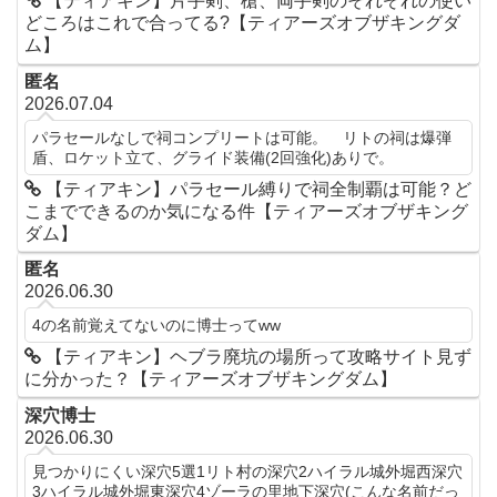
【ティアキン】片手剣、槍、両手剣のそれぞれの使い
どころはこれで合ってる?【ティアーズオブザキングダ
ム】
匿名
2026.07.04
パラセールなしで祠コンプリートは可能。 リトの祠は爆弾
盾、ロケット立て、グライド装備(2回強化)ありで。
【ティアキン】パラセール縛りで祠全制覇は可能？ど
こまでできるのか気になる件【ティアーズオブザキング
ダム】
匿名
2026.06.30
4の名前覚えてないのに博士ってww
【ティアキン】ヘブラ廃坑の場所って攻略サイト見ず
に分かった？【ティアーズオブザキングダム】
深穴博士
2026.06.30
見つかりにくい深穴5選1リト村の深穴2ハイラル城外堀西深穴
3ハイラル城外堀東深穴4ゾーラの里地下深穴(こんな名前だっ