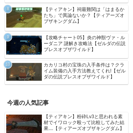
【ティアキン】祠最難関は「はまるか
たち」で異論ないか？【ティアーズオ
ブザキングダム】
【攻略チャート05】炎の神獣ヴァ・ル
ーダニア 謎解き攻略法【ゼルダの伝説
ブレスオブザワイルド】
カカリコ村の宝珠の入手条件は？クラ
イム装備の入手方法教えてくれ!【ゼル
ダの伝説ブレスオブザワイルド】
今週の人気記事
【ティアキン】粉砕Lv3と思われる素
材でイワロック殴って比較してみた結
果....【ティアーズオブザキングダム】