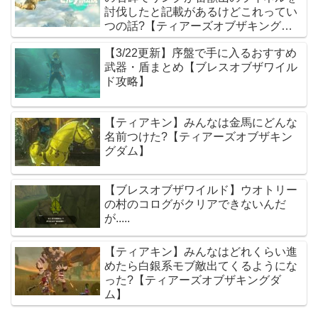
討伐したと記載があるけどこれってい
つの話?【ティアーズオブザキングダ
ム】
【3/22更新】序盤で手に入るおすすめ
武器・盾まとめ【ブレスオブザワイル
ド攻略】
【ティアキン】みんなは金馬にどんな
名前つけた?【ティアーズオブザキン
グダム】
【ブレスオブザワイルド】ウオトリー
の村のコログがクリアできないんだ
が.....
【ティアキン】みんなはどれくらい進
めたら白銀系モブ敵出てくるようにな
った?【ティアーズオブザキングダ
ム】