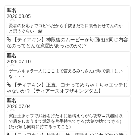
匿名
2026.08.05
賢者の反応までコピペだから手抜きだろ口裏合わせてんのか
と思うぐらい一緒
【ティアキン】神殿後のムービーが毎回ほぼ同じ内容
なのってどんな意図があったのかな?
匿名
2026.07.10
ゲームキャラ一人にここまで言えるみなさんは暇で羨ましい
な・・・
【ティアキン】正直、ヨナってめちゃくちゃエッチじ
ゃないか？【ティアーズオブザキングダム】
匿名
2026.07.04
実は土豚オフで武器を持たずに盾構えながら攻撃→武器回収
で盾をしまうまで武器を片手持ちできる(大剣や槍でできる)
(ただ盾も同時に持てるってこと)