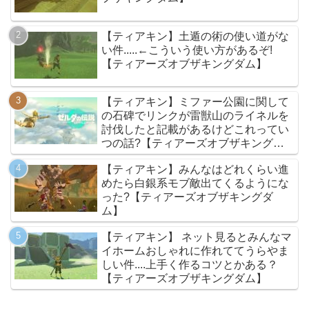
【ティアキン】土遁の術の使い道がな
い件.....←こういう使い方があるぞ!
【ティアーズオブザキングダム】
【ティアキン】ミファー公園に関して
の石碑でリンクが雷獣山のライネルを
討伐したと記載があるけどこれってい
つの話?【ティアーズオブザキングダ
ム】
【ティアキン】みんなはどれくらい進
めたら白銀系モブ敵出てくるようにな
った?【ティアーズオブザキングダ
ム】
【ティアキン】 ネット見るとみんなマ
イホームおしゃれに作れててうらやま
しい件....上手く作るコツとかある？
【ティアーズオブザキングダム】