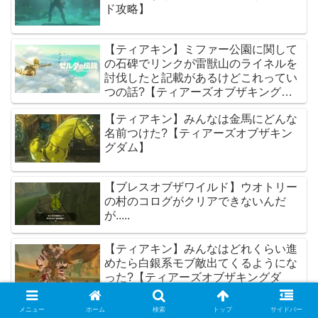
ド攻略】
【ティアキン】ミファー公園に関して
の石碑でリンクが雷獣山のライネルを
討伐したと記載があるけどこれってい
つの話?【ティアーズオブザキングダ
ム】
【ティアキン】みんなは金馬にどんな
名前つけた?【ティアーズオブザキン
グダム】
【ブレスオブザワイルド】ウオトリー
の村のコログがクリアできないんだ
が.....
【ティアキン】みんなはどれくらい進
めたら白銀系モブ敵出てくるようにな
った?【ティアーズオブザキングダ
ム】
メニュー
ホーム
検索
トップ
サイドバー