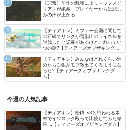
【悲報】前作の乱獲によりマックスド
リアンが絶滅。プレイヤーからは悲し
みの声が上がる...
【ティアキン】ミファー公園に関して
の石碑でリンクが雷獣山のライネルを
討伐したと記載があるけどこれってい
つの話?【ティアーズオブザキングダ
ム】
【ティアキン】みんなはどれくらい進
めたら白銀系モブ敵出てくるようにな
った?【ティアーズオブザキングダ
ム】
今週の人気記事
【ティアキン】粉砕Lv3と思われる素
材でイワロック殴って比較してみた結
果....【ティアーズオブザキングダム】