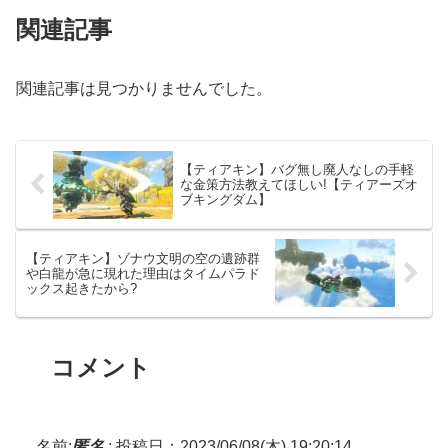
関連記事
関連記事は見つかりませんでした。
【ティアキン】バグ無し廃人なしの手軽
な金策方法教えてほしい!【ティアーズオ
ブキングダム】
【ティアキン】ゾナウ文明の空の遺跡群
や白龍が急に現れた理由はタイムパラド
ックス起きたから?
コメント
名前:
匿名
:
投稿日：2023/06/08(木) 19:20:14