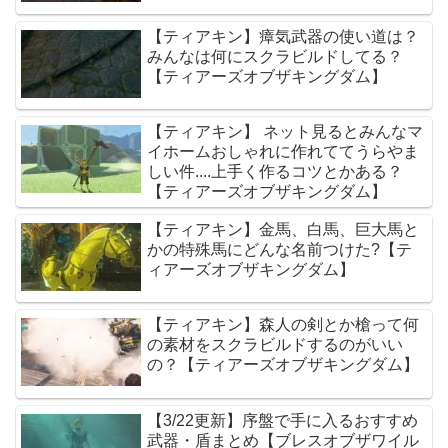
【ティアキン】瘴気武器の使い道は？
みんなは何にスクラビルドしてる？
【ティアーズオブザキングダム】
【ティアキン】 ネット見るとみんなマ
イホームおしゃれに作れててうらやま
しい件....上手く作るコツとかある？
【ティアーズオブザキングダム】
【ティアキン】金馬、白馬、巨大馬と
かの特殊馬にどんな名前つけた?【テ
ィアーズオブザキングダム】
【ティアキン】森人の剣とか槍って何
の素材をスクラビルドするのがいい
の？【ティアーズオブザキングダム】
【3/22更新】序盤で手に入るおすすめ
武器・盾まとめ【ブレスオブザワイル