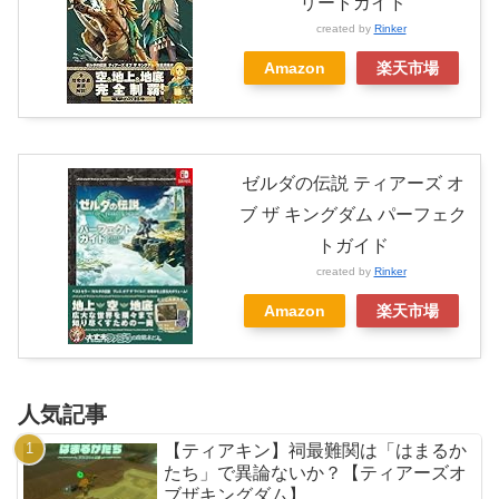
リートガイド
created by
Rinker
Amazon
楽天市場
ゼルダの伝説 ティアーズ オ
ブ ザ キングダム パーフェク
トガイド
created by
Rinker
Amazon
楽天市場
人気記事
【ティアキン】祠最難関は「はまるか
たち」で異論ないか？【ティアーズオ
ブザキングダム】