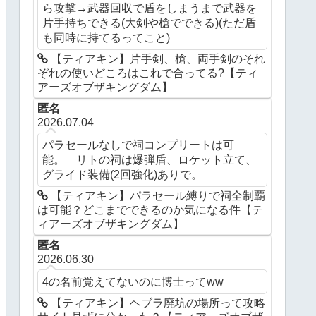
ら攻撃→武器回収で盾をしまうまで武器を
片手持ちできる(大剣や槍でできる)(ただ盾
も同時に持てるってこと)
【ティアキン】片手剣、槍、両手剣のそれ
ぞれの使いどころはこれで合ってる?【ティ
アーズオブザキングダム】
匿名
2026.07.04
パラセールなしで祠コンプリートは可
能。 リトの祠は爆弾盾、ロケット立て、
グライド装備(2回強化)ありで。
【ティアキン】パラセール縛りで祠全制覇
は可能？どこまでできるのか気になる件【テ
ィアーズオブザキングダム】
匿名
2026.06.30
4の名前覚えてないのに博士ってww
【ティアキン】ヘブラ廃坑の場所って攻略