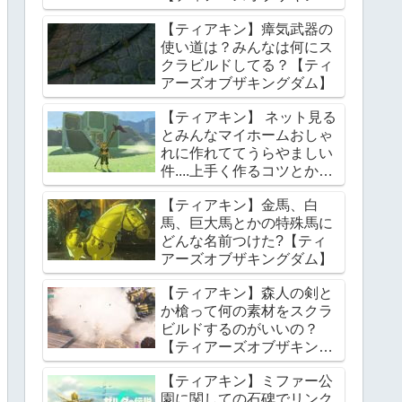
ダム】
【ティアキン】瘴気武器の
使い道は？みんなは何にス
クラビルドしてる？【ティ
アーズオブザキングダム】
【ティアキン】 ネット見る
とみんなマイホームおしゃ
れに作れててうらやましい
件....上手く作るコツとかあ
る？【ティアーズオブザキ
【ティアキン】金馬、白
ングダム】
馬、巨大馬とかの特殊馬に
どんな名前つけた?【ティ
アーズオブザキングダム】
【ティアキン】森人の剣と
か槍って何の素材をスクラ
ビルドするのがいいの？
【ティアーズオブザキング
ダム】
【ティアキン】ミファー公
園に関しての石碑でリンク