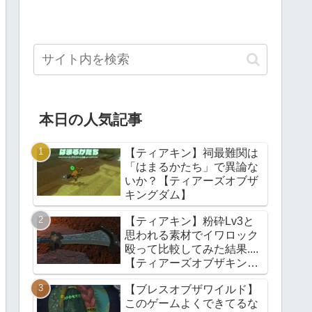
本日の人気記事
【ティアキン】祠最難関は
「はまるかたち」で異論な
いか？【ティアーズオブザ
キングダム】
【ティアキン】粉砕Lv3と
思われる素材でイワロック
殴って比較してみた結果....
【ティアーズオブザキング
ダム】
【ブレスオブザワイルド】
このゲームよくできてるな