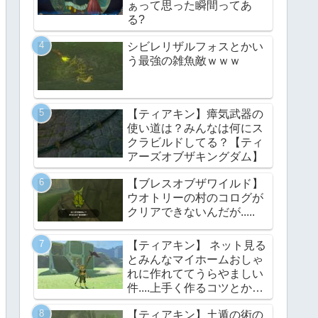
ぁって思った瞬間ってあ
る?
シビレリザルフォスとかい
う最強の雑魚敵ｗｗｗ
【ティアキン】瘴気武器の
使い道は？みんなは何にス
クラビルドしてる？【ティ
アーズオブザキングダム】
【ブレスオブザワイルド】
ウオトリーの村のコログが
クリアできないんだが.....
【ティアキン】 ネット見る
とみんなマイホームおしゃ
れに作れててうらやましい
件....上手く作るコツとかあ
る？【ティアーズオブザキ
【ティアキン】土遁の術の
ングダム】