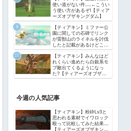
使い道がない件.....←こうい
う使い方があるぞ!【ティア
ーズオブザキングダム】
【ティアキン】ミファー公
園に関しての石碑でリンク
が雷獣山のライネルを討伐
したと記載があるけどこれ
っていつの話?【ティアー
【ティアキン】みんなはど
ズオブザキングダム】
れくらい進めたら白銀系モ
ブ敵出てくるようになっ
た?【ティアーズオブザキ
ングダム】
今週の人気記事
【ティアキン】粉砕Lv3と
思われる素材でイワロック
殴って比較してみた結果....
【ティアーズオブザキング