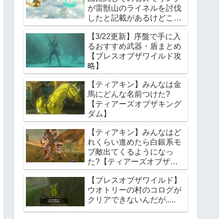
が雷獣山のライネルを討伐
したと記載があるけどこれ
っていつの話?【ティアー
【3/22更新】序盤で手に入
ズオブザキングダム】
るおすすめ武器・盾まとめ
【ブレスオブザワイルド攻
略】
【ティアキン】みんなは金
馬にどんな名前つけた?
【ティアーズオブザキング
ダム】
【ティアキン】みんなはど
れくらい進めたら白銀系モ
ブ敵出てくるようになっ
た?【ティアーズオブザキ
ングダム】
【ブレスオブザワイルド】
ウオトリーの村のコログが
クリアできないんだが.....