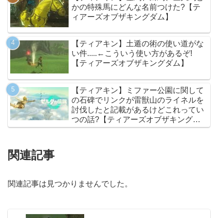
かの特殊馬にどんな名前つけた?【テ
ィアーズオブザキングダム】
【ティアキン】土遁の術の使い道がな
い件.....←こういう使い方があるぞ!
【ティアーズオブザキングダム】
【ティアキン】ミファー公園に関して
の石碑でリンクが雷獣山のライネルを
討伐したと記載があるけどこれってい
つの話?【ティアーズオブザキングダ
ム】
関連記事
関連記事は見つかりませんでした。