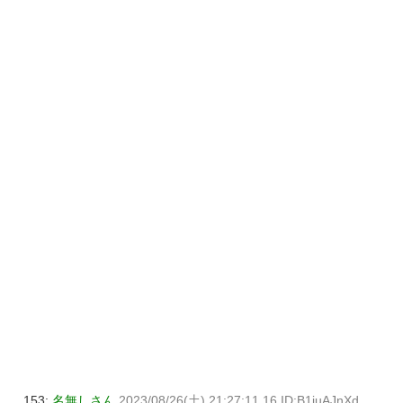
153:
名無しさん
2023/08/26(土) 21:27:11.16 ID:B1juAJnXd