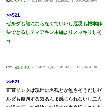
524:
名無しさん
2023/07/09(日) 21:26:51.41 ID:P3VZsX9Rd
>>521
ゼルダも龍にならなくていいし厄災も根本解
決できるしティアキン本編よりスッキリしそ
う
632:
名無しさん
2023/07/10(月) 02:41:02.09 ID:OdctNsUQ0
>>521
正直リンクは現世に名残とか無さそうだしゼ
ルダも復興する気あんま感じられないし二人