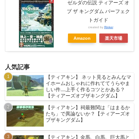
ゼルダの伝説 ティアーズ オ
ブ ザ キングダム パーフェク
トガイド
created by
Rinker
Amazon
楽天市場
人気記事
【ティアキン】 ネット見るとみんなマ
イホームおしゃれに作れててうらやま
しい件....上手く作るコツとかある？
【ティアーズオブザキングダム】
【ティアキン】祠最難関は「はまるか
たち」で異論ないか？【ティアーズオ
ブザキングダム】
【ティアキン】金馬、白馬、巨大馬と