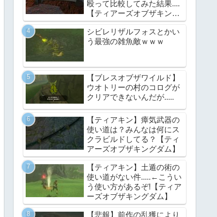
殴って比較してみた結果....
【ティアーズオブザキング
ダム】
シビレリザルフォスとかい
う最強の雑魚敵ｗｗｗ
【ブレスオブザワイルド】
ウオトリーの村のコログが
クリアできないんだが.....
【ティアキン】瘴気武器の
使い道は？みんなは何にス
クラビルドしてる？【ティ
アーズオブザキングダム】
【ティアキン】土遁の術の
使い道がない件.....←こうい
う使い方があるぞ!【ティア
ーズオブザキングダム】
【悲報】前作の乱獲により