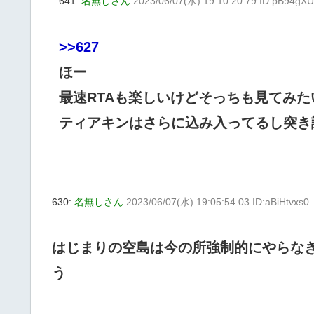
641:
名無しさん
2023/06/07(水) 19:10:20.79 ID:pB94gX
>>627
ほー
最速RTAも楽しいけどそっちも見てみた
ティアキンはさらに込み入ってるし突き
630:
名無しさん
2023/06/07(水) 19:05:54.03 ID:aBiHtvxs0
はじまりの空島は今の所強制的にやらな
う