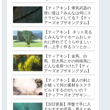
ダム】
【ティアキン】瘴気武器の
使い道は？みんなは何にス
クラビルドしてる？【ティ
アーズオブザキングダム】
【ティアキン】 ネット見る
とみんなマイホームおしゃ
れに作れててうらやましい
件....上手く作るコツとかあ
る？【ティアーズオブザキ
【ティアキン】金馬、白
ングダム】
馬、巨大馬とかの特殊馬に
どんな名前つけた?【ティ
アーズオブザキングダム】
【ティアキン】森人の剣と
か槍って何の素材をスクラ
ビルドするのがいいの？
【ティアーズオブザキング
ダム】
【3/22更新】序盤で手に入
るおすすめ武器・盾まとめ