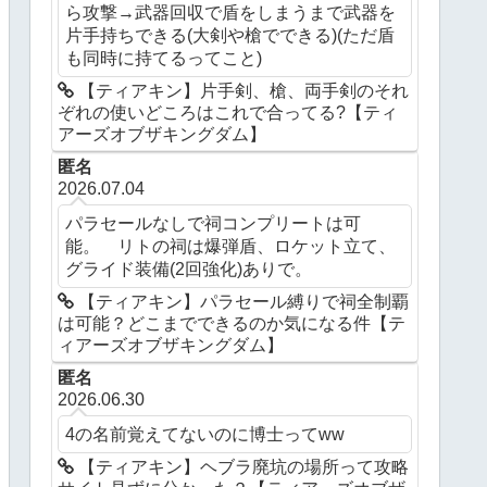
ら攻撃→武器回収で盾をしまうまで武器を
片手持ちできる(大剣や槍でできる)(ただ盾
も同時に持てるってこと)
【ティアキン】片手剣、槍、両手剣のそれ
ぞれの使いどころはこれで合ってる?【ティ
アーズオブザキングダム】
匿名
2026.07.04
パラセールなしで祠コンプリートは可
能。 リトの祠は爆弾盾、ロケット立て、
グライド装備(2回強化)ありで。
【ティアキン】パラセール縛りで祠全制覇
は可能？どこまでできるのか気になる件【テ
ィアーズオブザキングダム】
匿名
2026.06.30
4の名前覚えてないのに博士ってww
【ティアキン】ヘブラ廃坑の場所って攻略