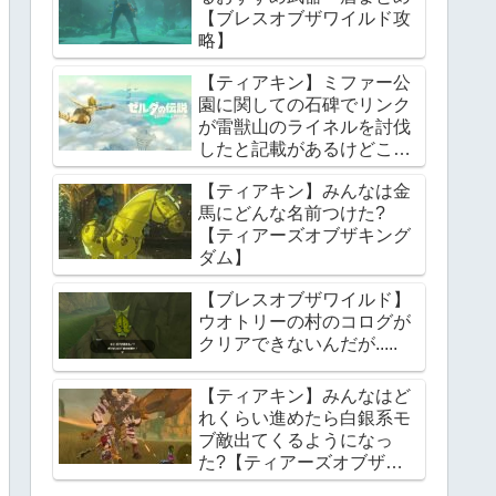
【ブレスオブザワイルド攻
略】
【ティアキン】ミファー公
園に関しての石碑でリンク
が雷獣山のライネルを討伐
したと記載があるけどこれ
っていつの話?【ティアー
【ティアキン】みんなは金
ズオブザキングダム】
馬にどんな名前つけた?
【ティアーズオブザキング
ダム】
【ブレスオブザワイルド】
ウオトリーの村のコログが
クリアできないんだが.....
【ティアキン】みんなはど
れくらい進めたら白銀系モ
ブ敵出てくるようになっ
た?【ティアーズオブザキ
ングダム】