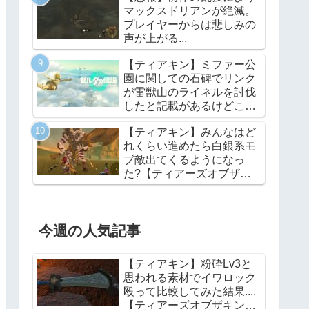
マックスドリアンが絶滅。
プレイヤーからは悲しみの
声が上がる...
【ティアキン】ミファー公
園に関しての石碑でリンク
が雷獣山のライネルを討伐
したと記載があるけどこれ
っていつの話?【ティアー
【ティアキン】みんなはど
ズオブザキングダム】
れくらい進めたら白銀系モ
ブ敵出てくるようになっ
た?【ティアーズオブザキ
ングダム】
今週の人気記事
【ティアキン】粉砕Lv3と
思われる素材でイワロック
殴って比較してみた結果....
【ティアーズオブザキング