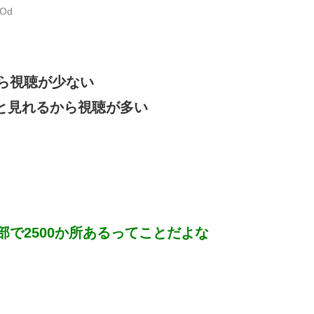
pOd
ら視聴が少ない
っと見れるから視聴が多い
部で2500か所あるってことだよな