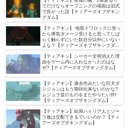
【ティアキン】英傑の服、2着あるっ
てだけならオープニングの場面は旧式
で良かった説【ティアーズオブザキン
グダム】
【ティアキン】 地底イワロックに登っ
たら瘴気ダメージ受けると思ってしば
らく触らずにいた奴自分以外にいない
よな？【ティアーズオブザキングダ
ム】
【ティアキン】シーカー文明消えた理
由をゲーム内に入れなかったのはな
ぜ?【ティアーズオブザキングダム】
【ティアキン】過去作みたいな巨大ダ
ンジョンはもう期待出来ないのかな?
ムジュラ並のものをまたやりたい件!
【ティアーズオブザキングダム】
【ティアキン】結局ハイリア人とゾー
ラ族は交配できるでいいのか？【ティ
アーズオブザキングダム】