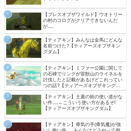
【ブレスオブザワイルド】ウオトリー
の村のコログがクリアできないんだ
が.....
【ティアキン】みんなは金馬にどんな
名前つけた?【ティアーズオブザキン
グダム】
【ティアキン】ミファー公園に関して
の石碑でリンクが雷獣山のライネルを
討伐したと記載があるけどこれってい
つの話?【ティアーズオブザキングダ
ム】
【ティアキン】土遁の術の使い道がな
い件.....←こういう使い方があるぞ!
【ティアーズオブザキングダム】
【ティアキン】瘴気の手(瘴気魔)が強
いし怖い件......みんなはどうやって倒