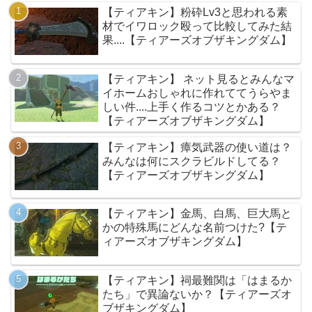
【ティアキン】粉砕Lv3と思われる素
材でイワロック殴って比較してみた結
果....【ティアーズオブザキングダム】
【ティアキン】 ネット見るとみんなマ
イホームおしゃれに作れててうらやま
しい件....上手く作るコツとかある？
【ティアーズオブザキングダム】
【ティアキン】瘴気武器の使い道は？
みんなは何にスクラビルドしてる？
【ティアーズオブザキングダム】
【ティアキン】金馬、白馬、巨大馬と
かの特殊馬にどんな名前つけた?【テ
ィアーズオブザキングダム】
【ティアキン】祠最難関は「はまるか
たち」で異論ないか？【ティアーズオ
ブザキングダム】