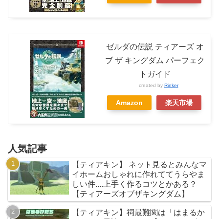
ゼルダの伝説 ティアーズ オ
ブ ザ キングダム パーフェク
トガイド
created by
Rinker
Amazon
楽天市場
人気記事
【ティアキン】 ネット見るとみんなマ
イホームおしゃれに作れててうらやま
しい件....上手く作るコツとかある？
【ティアーズオブザキングダム】
【ティアキン】祠最難関は「はまるか