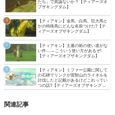
たち」で異論ないか？【ティアーズオ
ブザキングダム】
【ティアキン】金馬、白馬、巨大馬と
かの特殊馬にどんな名前つけた?【テ
ィアーズオブザキングダム】
【ティアキン】土遁の術の使い道がな
い件.....←こういう使い方があるぞ!
【ティアーズオブザキングダム】
【ティアキン】ミファー公園に関して
の石碑でリンクが雷獣山のライネルを
討伐したと記載があるけどこれってい
つの話?【ティアーズオブザキングダ
ム】
関連記事