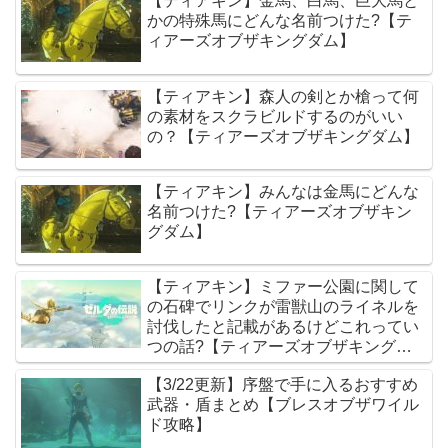
【ティアキン】金馬、白馬、巨大馬と
かの特殊馬にどんな名前つけた?【テ
ィアーズオブザキングダム】
【ティアキン】森人の剣とか槍って何
の素材をスクラビルドするのがいい
の？【ティアーズオブザキングダム】
【ティアキン】みんなは金馬にどんな
名前つけた?【ティアーズオブザキン
グダム】
【ティアキン】ミファー公園に関して
の石碑でリンクが雷獣山のライネルを
討伐したと記載があるけどこれってい
つの話?【ティアーズオブザキングダ
ム】
【3/22更新】序盤で手に入るおすすめ
武器・盾まとめ【ブレスオブザワイル
ド攻略】