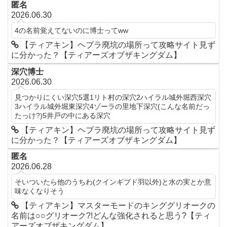
匿名
2026.06.30
4の名前覚えてないのに博士ってww
【ティアキン】ヘブラ廃坑の場所って攻略サイト見ず
に分かった？【ティアーズオブザキングダム】
深穴博士
2026.06.30
見つかりにくい深穴5選1リト村の深穴2ハイラル城外堀西深穴
3ハイラル城外堀東深穴4ゾーラの里地下深穴(こんな名前だっ
たっけ?)5井戸の中にある深穴
【ティアキン】ヘブラ廃坑の場所って攻略サイト見ず
に分かった？【ティアーズオブザキングダム】
匿名
2026.06.28
そいついたら他のうちわ(クインギブド羽以外)と水の実とか意
味なくなりそう
【ティアキン】マスターモードのキンググリオークの
名前は○○グリオーク?!どんな強化されると思う?【ティ
アーズオブザキングダム】