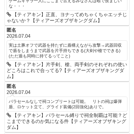
ゲームキャラ一人にここまで言えるみなさんは暇で羨ましい
な・・・
【ティアキン】正直、ヨナってめちゃくちゃエッチじ
ゃないか？【ティアーズオブザキングダム】
匿名
2026.07.04
実は土豚オフで武器を持たずに盾構えながら攻撃→武器回収
で盾をしまうまで武器を片手持ちできる(大剣や槍でできる)
(ただ盾も同時に持てるってこと)
【ティアキン】片手剣、槍、両手剣のそれぞれの使い
どころはこれで合ってる?【ティアーズオブザキングダ
ム】
匿名
2026.07.04
パラセールなしで祠コンプリートは可能。 リトの祠は爆弾
盾、ロケット立て、グライド装備(2回強化)ありで。
【ティアキン】パラセール縛りで祠全制覇は可能？ど
こまでできるのか気になる件【ティアーズオブザキング
ダム】