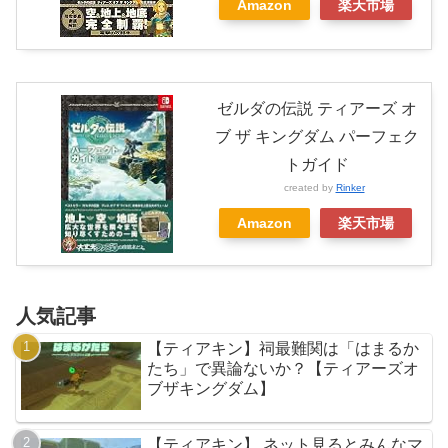
Amazon
楽天市場
ゼルダの伝説 ティアーズ オ
ブ ザ キングダム パーフェク
トガイド
created by
Rinker
Amazon
楽天市場
人気記事
【ティアキン】祠最難関は「はまるか
たち」で異論ないか？【ティアーズオ
ブザキングダム】
【ティアキン】 ネット見るとみんなマ