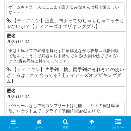
ゲームキャラ一人にここまで言えるみなさんは暇で羨ましい
な・・・
【ティアキン】正直、ヨナってめちゃくちゃエッチじ
ゃないか？【ティアーズオブザキングダム】
匿名
2026.07.04
実は土豚オフで武器を持たずに盾構えながら攻撃→武器回収
で盾をしまうまで武器を片手持ちできる(大剣や槍でできる)
(ただ盾も同時に持てるってこと)
【ティアキン】片手剣、槍、両手剣のそれぞれの使い
どころはこれで合ってる?【ティアーズオブザキングダ
ム】
匿名
2026.07.04
パラセールなしで祠コンプリートは可能。 リトの祠は爆弾
盾、ロケット立て、グライド装備(2回強化)ありで。
【ティアキン】パラセール縛りで祠全制覇は可能？ど
こまでできるのか気になる件【ティアーズオブザキング
メニュー
ホーム
検索
トップ
サイドバー
ダム】