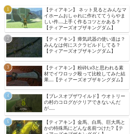
【ティアキン】 ネット見るとみんなマ
イホームおしゃれに作れててうらやま
しい件....上手く作るコツとかある？
【ティアーズオブザキングダム】
【ティアキン】瘴気武器の使い道は？
みんなは何にスクラビルドしてる？
【ティアーズオブザキングダム】
【ティアキン】粉砕Lv3と思われる素
材でイワロック殴って比較してみた結
果....【ティアーズオブザキングダム】
【ブレスオブザワイルド】ウオトリー
の村のコログがクリアできないんだ
が.....
【ティアキン】金馬、白馬、巨大馬と
かの特殊馬にどんな名前つけた?【テ