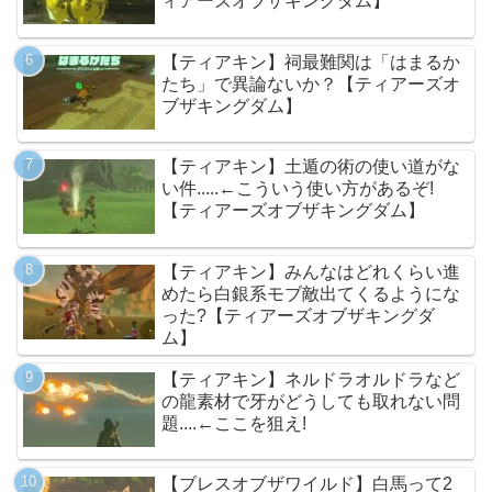
ィアーズオブザキングダム】
【ティアキン】祠最難関は「はまるか
たち」で異論ないか？【ティアーズオ
ブザキングダム】
【ティアキン】土遁の術の使い道がな
い件.....←こういう使い方があるぞ!
【ティアーズオブザキングダム】
【ティアキン】みんなはどれくらい進
めたら白銀系モブ敵出てくるようにな
った?【ティアーズオブザキングダ
ム】
【ティアキン】ネルドラオルドラなど
の龍素材で牙がどうしても取れない問
題....←ここを狙え!
【ブレスオブザワイルド】白馬って2