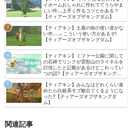
イホームおしゃれに作れててうらやま
しい件....上手く作るコツとかある？
【ティアーズオブザキングダム】
【ティアキン】土遁の術の使い道がな
い件.....←こういう使い方があるぞ!
【ティアーズオブザキングダム】
【ティアキン】ミファー公園に関して
の石碑でリンクが雷獣山のライネルを
討伐したと記載があるけどこれってい
つの話?【ティアーズオブザキングダ
ム】
【ティアキン】みんなはどれくらい進
めたら白銀系モブ敵出てくるようにな
った?【ティアーズオブザキングダ
ム】
関連記事