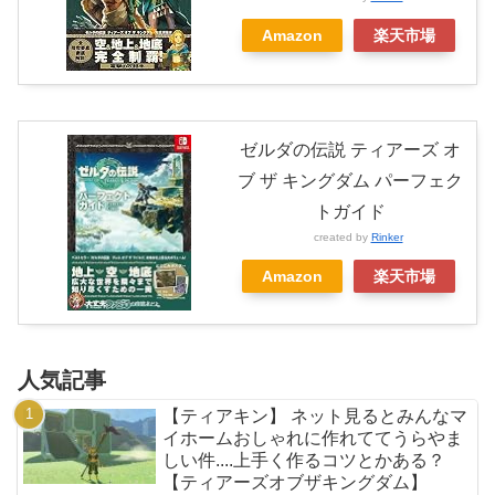
Amazon
楽天市場
ゼルダの伝説 ティアーズ オ
ブ ザ キングダム パーフェク
トガイド
created by
Rinker
Amazon
楽天市場
人気記事
【ティアキン】 ネット見るとみんなマ
イホームおしゃれに作れててうらやま
しい件....上手く作るコツとかある？
【ティアーズオブザキングダム】