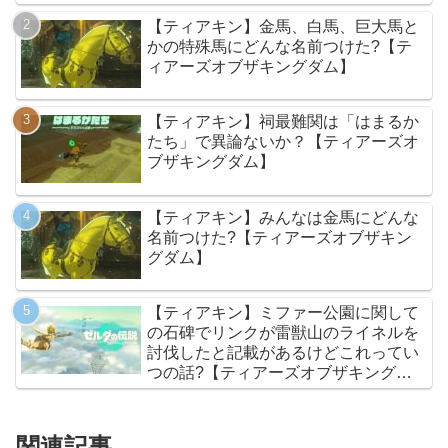
【ティアキン】金馬、白馬、巨大馬と
かの特殊馬にどんな名前つけた?【テ
ィアーズオブザキングダム】
【ティアキン】祠最難関は「はまるか
たち」で異論ないか？【ティアーズオ
ブザキングダム】
【ティアキン】みんなは金馬にどんな
名前つけた?【ティアーズオブザキン
グダム】
【ティアキン】ミファー公園に関して
の石碑でリンクが雷獣山のライネルを
討伐したと記載があるけどこれってい
つの話?【ティアーズオブザキングダ
ム】
関連記事