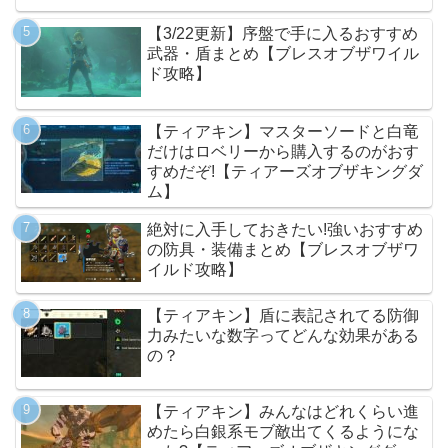
【3/22更新】序盤で手に入るおすすめ
武器・盾まとめ【ブレスオブザワイル
ド攻略】
【ティアキン】マスターソードと白竜
だけはロベリーから購入するのがおす
すめだぞ!【ティアーズオブザキングダ
ム】
絶対に入手しておきたい!強いおすすめ
の防具・装備まとめ【ブレスオブザワ
イルド攻略】
【ティアキン】盾に表記されてる防御
力みたいな数字ってどんな効果がある
の？
【ティアキン】みんなはどれくらい進
めたら白銀系モブ敵出てくるようにな