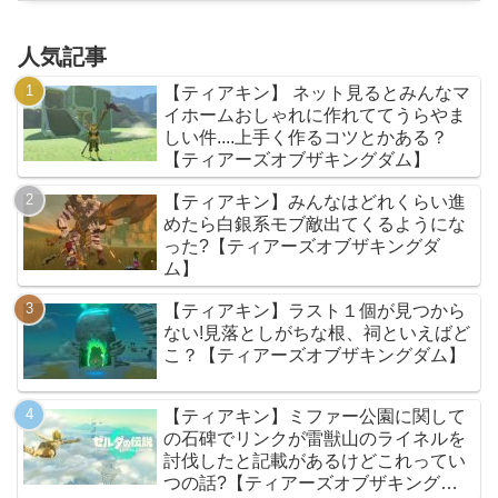
人気記事
【ティアキン】 ネット見るとみんなマ
イホームおしゃれに作れててうらやま
しい件....上手く作るコツとかある？
【ティアーズオブザキングダム】
【ティアキン】みんなはどれくらい進
めたら白銀系モブ敵出てくるようにな
った?【ティアーズオブザキングダ
ム】
【ティアキン】ラスト１個が見つから
ない!見落としがちな根、祠といえばど
こ？【ティアーズオブザキングダム】
【ティアキン】ミファー公園に関して
の石碑でリンクが雷獣山のライネルを
討伐したと記載があるけどこれってい
つの話?【ティアーズオブザキングダ