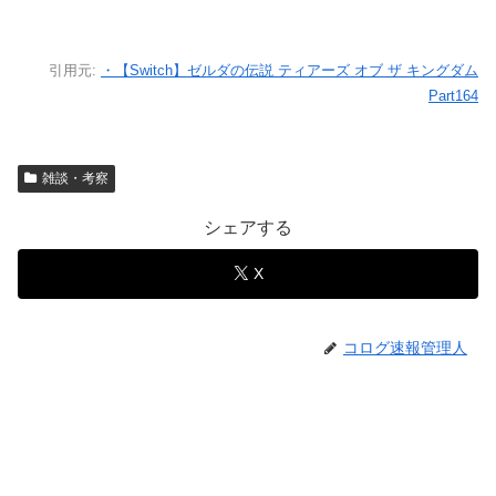
引用元:
・【Switch】ゼルダの伝説 ティアーズ オブ ザ キングダム
Part164
雑談・考察
シェアする
X
コログ速報管理人