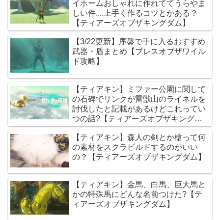
イホームおしゃれに作れててうらやま
しい件....上手く作るコツとかある？
【ティアーズオブザキングダム】
【3/22更新】序盤で手に入るおすすめ
武器・盾まとめ【ブレスオブザワイル
ド攻略】
【ティアキン】ミファー公園に関して
の石碑でリンクが雷獣山のライネルを
討伐したと記載があるけどこれってい
つの話?【ティアーズオブザキングダ
ム】
【ティアキン】森人の剣とか槍って何
の素材をスクラビルドするのがいい
の？【ティアーズオブザキングダム】
【ティアキン】金馬、白馬、巨大馬と
かの特殊馬にどんな名前つけた?【テ
ィアーズオブザキングダム】