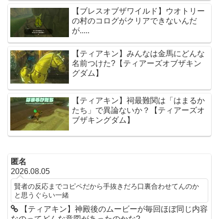
【ブレスオブザワイルド】ウオトリー
の村のコログがクリアできないんだ
が.....
【ティアキン】みんなは金馬にどんな
名前つけた?【ティアーズオブザキン
グダム】
【ティアキン】祠最難関は「はまるか
たち」で異論ないか？【ティアーズオ
ブザキングダム】
匿名
2026.08.05
賢者の反応までコピペだから手抜きだろ口裏合わせてんのか
と思うぐらい一緒
【ティアキン】神殿後のムービーが毎回ほぼ同じ内容
なのってどんな意図があったのかな?