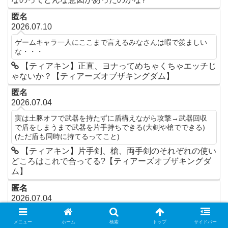
匿名
2026.07.10
ゲームキャラ一人にここまで言えるみなさんは暇で羨ましい
な・・・
【ティアキン】正直、ヨナってめちゃくちゃエッチじ
ゃないか？【ティアーズオブザキングダム】
匿名
2026.07.04
実は土豚オフで武器を持たずに盾構えながら攻撃→武器回収
で盾をしまうまで武器を片手持ちできる(大剣や槍でできる)
(ただ盾も同時に持てるってこと)
【ティアキン】片手剣、槍、両手剣のそれぞれの使い
どころはこれで合ってる?【ティアーズオブザキングダ
ム】
匿名
2026.07.04
パラセールなしで祠コンプリートは可能。 リトの祠は爆弾
盾、ロケット立て、グライド装備(2回強化)ありで。
メニュー
ホーム
検索
トップ
サイドバー