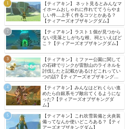
【ティアキン】 ネット見るとみんなマ
イホームおしゃれに作れててうらやま
しい件....上手く作るコツとかある？
【ティアーズオブザキングダム】
【ティアキン】ラスト１個が見つから
ない!見落としがちな根、祠といえばど
こ？【ティアーズオブザキングダム】
【ティアキン】ミファー公園に関して
の石碑でリンクが雷獣山のライネルを
討伐したと記載があるけどこれってい
つの話?【ティアーズオブザキングダ
ム】
【ティアキン】みんなはどれくらい進
めたら白銀系モブ敵出てくるようにな
った?【ティアーズオブザキングダ
ム】
【ティアキン】これ吹雪装備と火炎装
備ってなんか使いどころある？【ティ
アーズオブザキングダム】