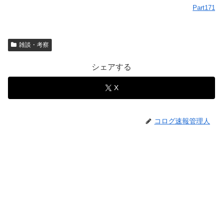
Part171
雑談・考察
シェアする
X
コログ速報管理人