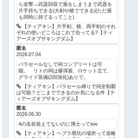
ら攻撃→武器回収で盾をしまうまで武器を
片手持ちできる(大剣や槍でできる)(ただ盾
も同時に持てるってこと)
【ティアキン】片手剣、槍、両手剣のそれ
ぞれの使いどころはこれで合ってる?【ティ
アーズオブザキングダム】
匿名
2026.07.04
パラセールなしで祠コンプリートは可
能。 リトの祠は爆弾盾、ロケット立て、
グライド装備(2回強化)ありで。
【ティアキン】パラセール縛りで祠全制覇
は可能？どこまでできるのか気になる件【テ
ィアーズオブザキングダム】
匿名
2026.06.30
4の名前覚えてないのに博士ってww
【ティアキン】ヘブラ廃坑の場所って攻略