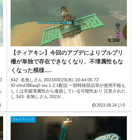
【ティアキン】今回のアプデによりブルプリ
柵が単独で存在できなくなり、不壊属性もな
くなった模様….
0
542: 名無しさん 2023/08/23(水) 10:44:05.72
ID:vHuOB6eq0 ver.1.2.1配信 一部特殊部品等が使用不能も
も
しくは非破壊属性から逸脱している可能性あり 注意された
し 543: 名無しさん 2023/...
1
2023.08.24
0
ウルトラハンド