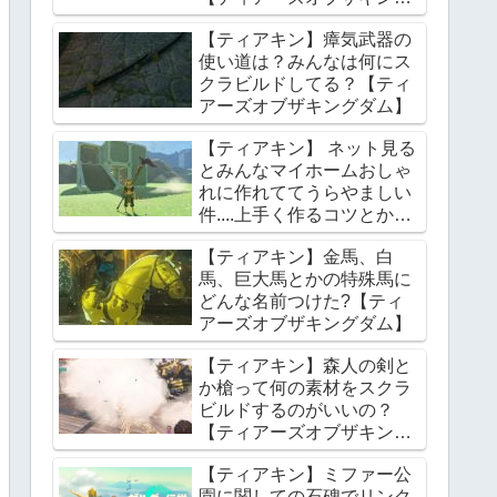
ダム】
【ティアキン】瘴気武器の
使い道は？みんなは何にス
クラビルドしてる？【ティ
アーズオブザキングダム】
【ティアキン】 ネット見る
とみんなマイホームおしゃ
れに作れててうらやましい
件....上手く作るコツとかあ
る？【ティアーズオブザキ
【ティアキン】金馬、白
ングダム】
馬、巨大馬とかの特殊馬に
どんな名前つけた?【ティ
アーズオブザキングダム】
【ティアキン】森人の剣と
か槍って何の素材をスクラ
ビルドするのがいいの？
【ティアーズオブザキング
ダム】
【ティアキン】ミファー公
園に関しての石碑でリンク