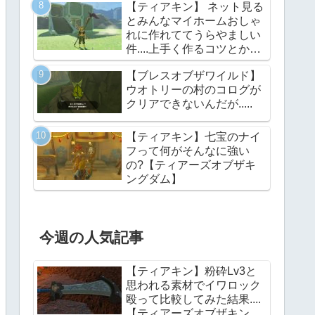
【ティアキン】 ネット見る
とみんなマイホームおしゃ
れに作れててうらやましい
件....上手く作るコツとかあ
る？【ティアーズオブザキ
【ブレスオブザワイルド】
ングダム】
ウオトリーの村のコログが
クリアできないんだが.....
【ティアキン】七宝のナイ
フって何がそんなに強い
の?【ティアーズオブザキ
ングダム】
今週の人気記事
【ティアキン】粉砕Lv3と
思われる素材でイワロック
殴って比較してみた結果....
【ティアーズオブザキング