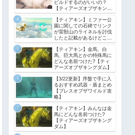
ビルドするのがいいの？
【ティアーズオブザキング
ダム】
【ティアキン】ミファー公
園に関しての石碑でリンク
が雷獣山のライネルを討伐
したと記載があるけどこれ
っていつの話?【ティアー
【ティアキン】金馬、白
ズオブザキングダム】
馬、巨大馬とかの特殊馬に
どんな名前つけた?【ティ
アーズオブザキングダム】
【3/22更新】序盤で手に入
るおすすめ武器・盾まとめ
【ブレスオブザワイルド攻
略】
【ティアキン】みんなは金
馬にどんな名前つけた?
【ティアーズオブザキング
ダム】