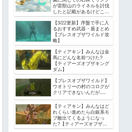
が雷獣山のライネルを討伐
したと記載があるけどこれ
っていつの話?【ティアー
【3/22更新】序盤で手に入
ズオブザキングダム】
るおすすめ武器・盾まとめ
【ブレスオブザワイルド攻
略】
【ティアキン】みんなは金
馬にどんな名前つけた?
【ティアーズオブザキング
ダム】
【ブレスオブザワイルド】
ウオトリーの村のコログが
クリアできないんだが.....
【ティアキン】みんなはど
れくらい進めたら白銀系モ
ブ敵出てくるようになっ
た?【ティアーズオブザキ
ングダム】