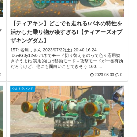
【ティアキン】どこでも走れる!バネの特性を
ブ
活かした乗り物が凄すぎる!【ティアーズオブ
ザキングダム】
157: 名無しさん 2023/07/22(土) 20:40:16.24
ID:wtG3y12v0 バネでモード切り替えるのって色々応用効
きそうよね 実用的には移動モード⇔攻撃モードが一番有効
だろうけど、他にも面白いことできそう 160: ...
0
2023.08.03
0
ウルトラハンド