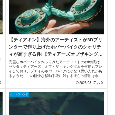
【ティアキン】海外のアーティストが3Dプリ
ンターで作り上げたホバーバイクのクオリテ
ィが高すぎる件!【ティアーズオブザキングダ
と
ム】
完璧なホバーバイク作ってみたアーティストのqshyj氏は、
ゼルダ：ティアーズ・オブ・ザ・キングダムを何度もプレ
イしており、ゾナイのホバーバイクにかなり思い入れがあ
るようだ。この軽快な移動手段に対する彼らの情熱は非常
に深く、ゲームからデザイン...
0
2023.08.17
0
ウルトラハンド