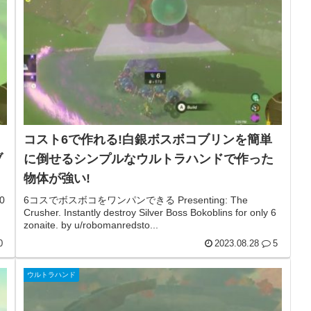
コスト6で作れる!白銀ボスボコブリンを簡単
ブ
に倒せるシンプルなウルトラハンドで作った
物体が強い!
0
6コスでボスボコをワンパンできる Presenting: The
Crusher. Instantly destroy Silver Boss Bokoblins for only 6
zonaite. by u/robomanredsto...
0
2023.08.28
5
ウルトラハンド