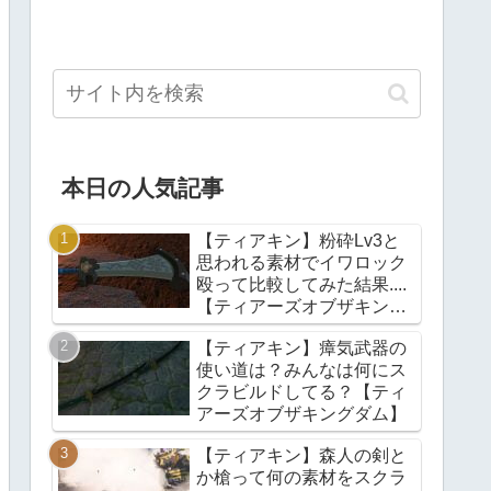
本日の人気記事
【ティアキン】粉砕Lv3と
思われる素材でイワロック
殴って比較してみた結果....
【ティアーズオブザキング
ダム】
【ティアキン】瘴気武器の
使い道は？みんなは何にス
クラビルドしてる？【ティ
アーズオブザキングダム】
【ティアキン】森人の剣と
か槍って何の素材をスクラ