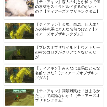
【ティアキン】森人の剣とか槍って何
の素材をスクラビルドするのがいい
の？【ティアーズオブザキングダム】
【ティアキン】金馬、白馬、巨大馬と
かの特殊馬にどんな名前つけた?【テ
ィアーズオブザキングダム】
【ブレスオブザワイルド】ウオトリー
の村のコログがクリアできないんだ
が.....
【ティアキン】みんなは金馬にどんな
名前つけた?【ティアーズオブザキン
グダム】
【ティアキン】祠最難関は「はまるか
たち」で異論ないか？【ティアーズオ
ブザキングダム】