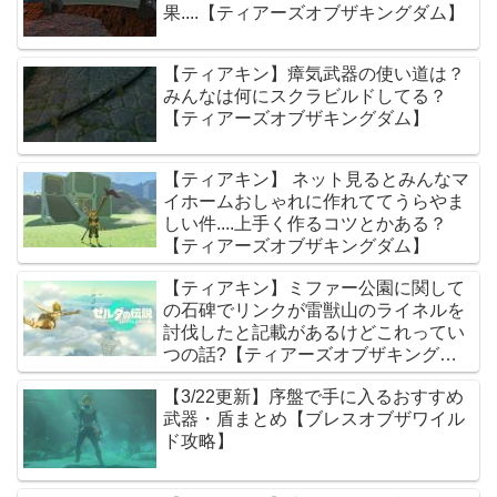
果....【ティアーズオブザキングダム】
【ティアキン】瘴気武器の使い道は？
みんなは何にスクラビルドしてる？
【ティアーズオブザキングダム】
【ティアキン】 ネット見るとみんなマ
イホームおしゃれに作れててうらやま
しい件....上手く作るコツとかある？
【ティアーズオブザキングダム】
【ティアキン】ミファー公園に関して
の石碑でリンクが雷獣山のライネルを
討伐したと記載があるけどこれってい
つの話?【ティアーズオブザキングダ
ム】
【3/22更新】序盤で手に入るおすすめ
武器・盾まとめ【ブレスオブザワイル
ド攻略】