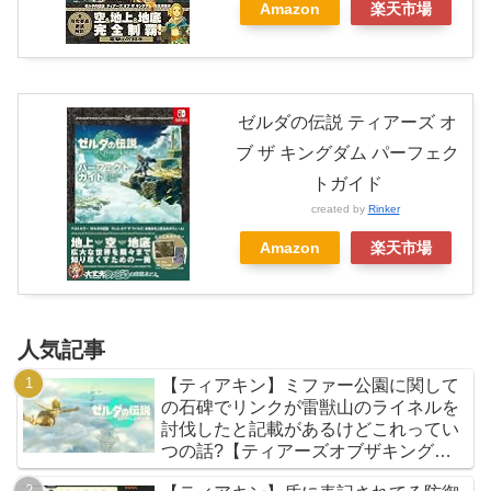
Amazon
楽天市場
ゼルダの伝説 ティアーズ オ
ブ ザ キングダム パーフェク
トガイド
created by
Rinker
Amazon
楽天市場
人気記事
【ティアキン】ミファー公園に関して
の石碑でリンクが雷獣山のライネルを
討伐したと記載があるけどこれってい
つの話?【ティアーズオブザキングダ
ム】