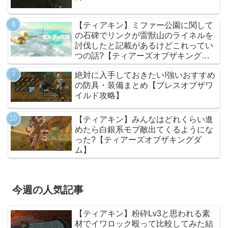
【ティアキン】ミファー公園に関して
の石碑でリンクが雷獣山のライネルを
討伐したと記載があるけどこれってい
つの話?【ティアーズオブザキングダ
ム】
絶対に入手しておきたい!強いおすすめ
の防具・装備まとめ【ブレスオブザワ
イルド攻略】
【ティアキン】みんなはどれくらい進
めたら白銀系モブ敵出てくるようにな
った?【ティアーズオブザキングダ
ム】
今週の人気記事
【ティアキン】粉砕Lv3と思われる素
材でイワロック殴って比較してみた結