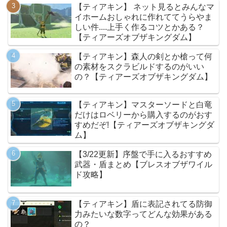
【ティアキン】 ネット見るとみんなマ
イホームおしゃれに作れててうらやま
しい件....上手く作るコツとかある？
【ティアーズオブザキングダム】
【ティアキン】森人の剣とか槍って何
の素材をスクラビルドするのがいい
の？【ティアーズオブザキングダム】
【ティアキン】マスターソードと白竜
だけはロベリーから購入するのがおす
すめだぞ!【ティアーズオブザキングダ
ム】
【3/22更新】序盤で手に入るおすすめ
武器・盾まとめ【ブレスオブザワイル
ド攻略】
【ティアキン】盾に表記されてる防御
力みたいな数字ってどんな効果がある
の？