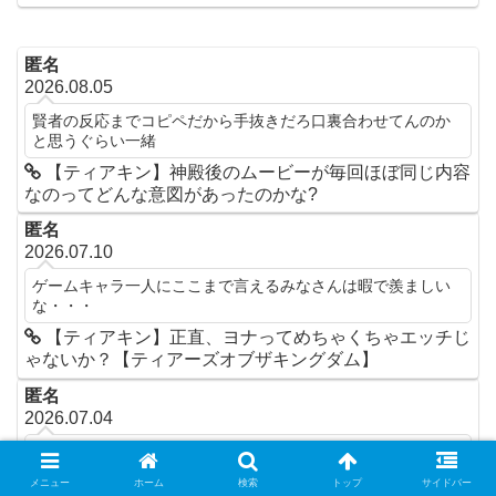
匿名
2026.08.05
賢者の反応までコピペだから手抜きだろ口裏合わせてんのか
と思うぐらい一緒
【ティアキン】神殿後のムービーが毎回ほぼ同じ内容
なのってどんな意図があったのかな?
匿名
2026.07.10
ゲームキャラ一人にここまで言えるみなさんは暇で羨ましい
な・・・
【ティアキン】正直、ヨナってめちゃくちゃエッチじ
ゃないか？【ティアーズオブザキングダム】
匿名
2026.07.04
実は土豚オフで武器を持たずに盾構えながら攻撃→武器回収
で盾をしまうまで武器を片手持ちできる(大剣や槍でできる)
メニュー
ホーム
検索
トップ
サイドバー
(ただ盾も同時に持てるってこと)