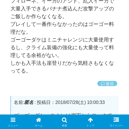
フィローネ、イーガのアジト、乱入イーガで
大量入手できるバナナ煮込んだ攻撃アップの
ご飯しか作らなくなる。
プレイして一番作らなかったのはゴーゴー料
理だな。
ゴーゴーダケはミニチャレンジに大量使用す
るし、クライム装備の強化にも大量使って料
理してる余裕がない。
しかも入手法も崖登りだから気軽さもなくな
ってる。
返信
名前:
匿名
:
投稿日：2018/07/28(土) 10:00:33
ゴーゴーダケ、スミレは崖下からロックで
探してソードビームでスナイプして落とす
メニュー
ホーム
検索
トップ
サイドバー