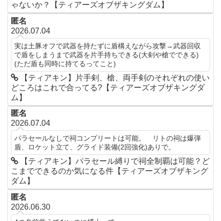
ゃないか？【ティアーズオブザキングダム】
匿名
2026.07.04
実は土豚オフで武器を持たずに盾構えながら攻撃→武器回収
で盾をしまうまで武器を片手持ちできる(大剣や槍でできる)
(ただ盾も同時に持てるってこと)
【ティアキン】片手剣、槍、両手剣のそれぞれの使い
どころはこれで合ってる?【ティアーズオブザキングダ
ム】
匿名
2026.07.04
パラセールなしで祠コンプリートは可能。 リトの祠は爆弾
盾、ロケット立て、グライド装備(2回強化)ありで。
【ティアキン】パラセール縛りで祠全制覇は可能？ど
こまでできるのか気になる件【ティアーズオブザキング
ダム】
匿名
2026.06.30