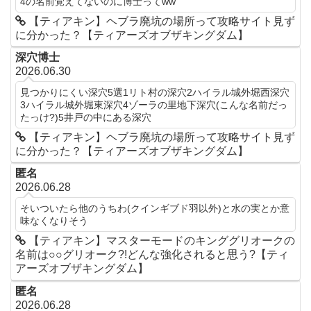
4の名前覚えてないのに博士ってww
【ティアキン】ヘブラ廃坑の場所って攻略サイト見ず
に分かった？【ティアーズオブザキングダム】
深穴博士
2026.06.30
見つかりにくい深穴5選1リト村の深穴2ハイラル城外堀西深穴
3ハイラル城外堀東深穴4ゾーラの里地下深穴(こんな名前だっ
たっけ?)5井戸の中にある深穴
【ティアキン】ヘブラ廃坑の場所って攻略サイト見ず
に分かった？【ティアーズオブザキングダム】
匿名
2026.06.28
そいついたら他のうちわ(クインギブド羽以外)と水の実とか意
味なくなりそう
【ティアキン】マスターモードのキンググリオークの
名前は○○グリオーク?!どんな強化されると思う?【ティ
アーズオブザキングダム】
匿名
2026.06.28