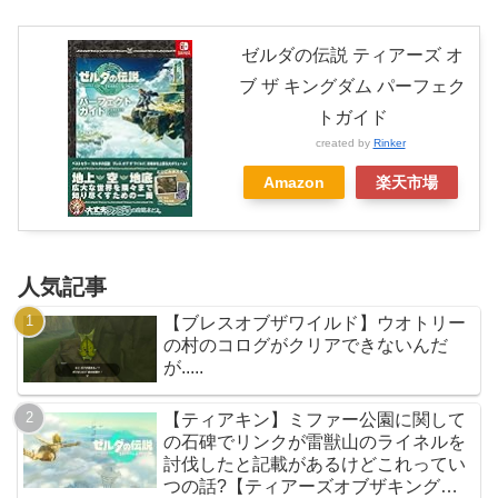
ゼルダの伝説 ティアーズ オ
ブ ザ キングダム パーフェク
トガイド
created by
Rinker
Amazon
楽天市場
人気記事
【ブレスオブザワイルド】ウオトリー
の村のコログがクリアできないんだ
が.....
【ティアキン】ミファー公園に関して
の石碑でリンクが雷獣山のライネルを
討伐したと記載があるけどこれってい
つの話?【ティアーズオブザキングダ