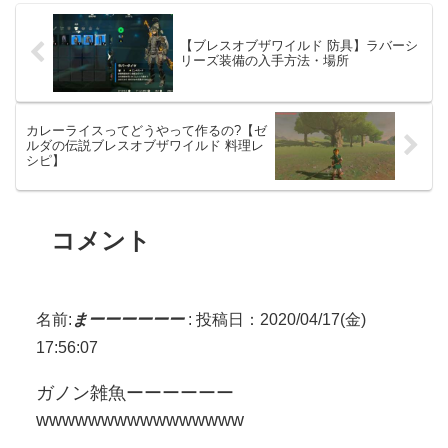
【ブレスオブザワイルド 防具】ラバーシ
リーズ装備の入手方法・場所
カレーライスってどうやって作るの?【ゼ
ルダの伝説ブレスオブザワイルド 料理レ
シピ】
コメント
名前:
まーーーーーー
:
投稿日：2020/04/17(金)
17:56:07
ガノン雑魚ーーーーーー
wwwwwwwwwwwwwwww