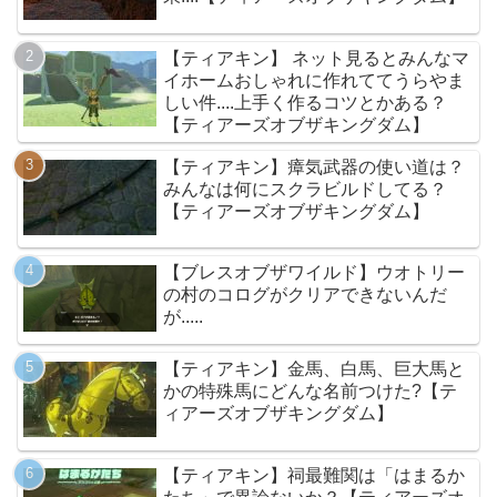
【ティアキン】 ネット見るとみんなマ
イホームおしゃれに作れててうらやま
しい件....上手く作るコツとかある？
【ティアーズオブザキングダム】
【ティアキン】瘴気武器の使い道は？
みんなは何にスクラビルドしてる？
【ティアーズオブザキングダム】
【ブレスオブザワイルド】ウオトリー
の村のコログがクリアできないんだ
が.....
【ティアキン】金馬、白馬、巨大馬と
かの特殊馬にどんな名前つけた?【テ
ィアーズオブザキングダム】
【ティアキン】祠最難関は「はまるか