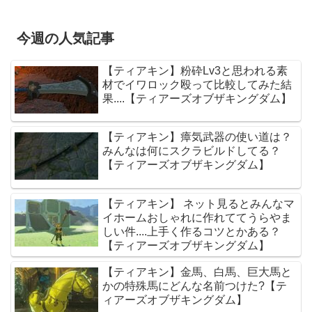
今週の人気記事
【ティアキン】粉砕Lv3と思われる素
材でイワロック殴って比較してみた結
果....【ティアーズオブザキングダム】
【ティアキン】瘴気武器の使い道は？
みんなは何にスクラビルドしてる？
【ティアーズオブザキングダム】
【ティアキン】 ネット見るとみんなマ
イホームおしゃれに作れててうらやま
しい件....上手く作るコツとかある？
【ティアーズオブザキングダム】
【ティアキン】金馬、白馬、巨大馬と
かの特殊馬にどんな名前つけた?【テ
ィアーズオブザキングダム】