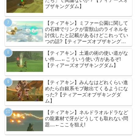
たち」で異論ないか？【ティアーズオ
ブザキングダム】
【ティアキン】ミファー公園に関して
の石碑でリンクが雷獣山のライネルを
討伐したと記載があるけどこれってい
つの話?【ティアーズオブザキングダ
ム】
【ティアキン】土遁の術の使い道がな
い件.....←こういう使い方があるぞ!
【ティアーズオブザキングダム】
【ティアキン】みんなはどれくらい進
めたら白銀系モブ敵出てくるようにな
った?【ティアーズオブザキングダ
ム】
【ティアキン】ネルドラオルドラなど
の龍素材で牙がどうしても取れない問
題....←ここを狙え!