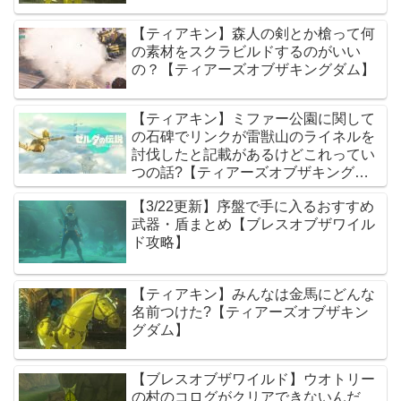
【ティアキン】森人の剣とか槍って何
の素材をスクラビルドするのがいい
の？【ティアーズオブザキングダム】
【ティアキン】ミファー公園に関して
の石碑でリンクが雷獣山のライネルを
討伐したと記載があるけどこれってい
つの話?【ティアーズオブザキングダ
ム】
【3/22更新】序盤で手に入るおすすめ
武器・盾まとめ【ブレスオブザワイル
ド攻略】
【ティアキン】みんなは金馬にどんな
名前つけた?【ティアーズオブザキン
グダム】
【ブレスオブザワイルド】ウオトリー
の村のコログがクリアできないんだ