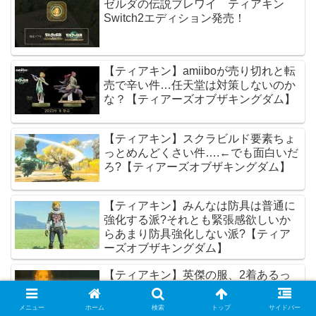
ゼルダの伝説ブレワイ ティアキン
Switch2エディション発売！
【ティアキン】amiiboが売り切れと転
売で辛い件…任天堂は対策しないのか
な？【ティアーズオブザキングダム】
【ティアキン】スクラビルド要素ちょ
っとめんどくさい件….←でも面白いだ
ろ?【ティアーズオブザキングダム】
【ティアキン】みんなは防具は普通に
強化する派?それとも緊張感欲しいか
らあまり防具強化しない派?【ティア
ーズオブザキングダム】
【ティアキン】英傑の服、2着あるっ
てだけならオープニングの場面は旧式
で良かった説【ティアーズオブザキン
メニュー
ホーム
検索
トップ
サイドバー