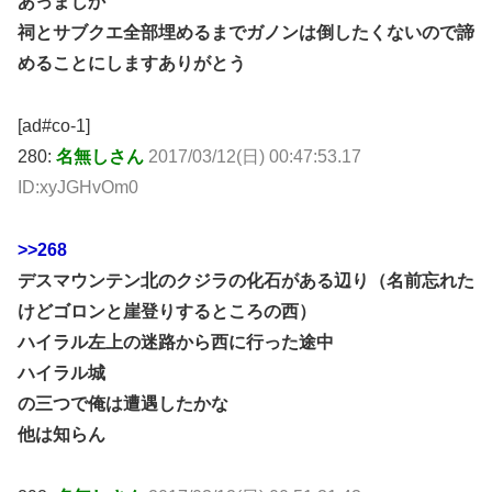
あっまじか
祠とサブクエ全部埋めるまでガノンは倒したくないので諦
めることにしますありがとう
[ad#co-1]
280:
名無しさん
2017/03/12(日) 00:47:53.17
ID:xyJGHvOm0
>>268
デスマウンテン北のクジラの化石がある辺り（名前忘れた
けどゴロンと崖登りするところの西）
ハイラル左上の迷路から西に行った途中
ハイラル城
の三つで俺は遭遇したかな
他は知らん