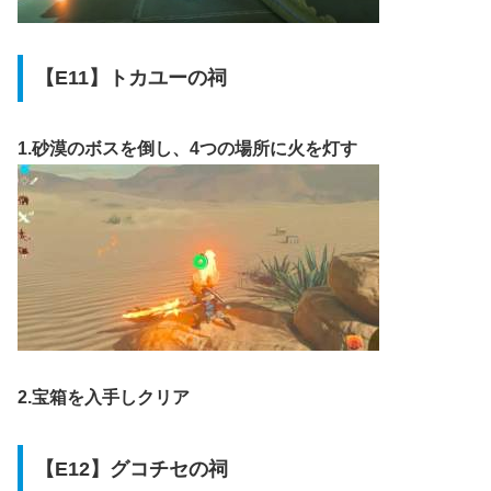
【E11】トカユーの祠
1.砂漠のボスを倒し、4つの場所に火を灯す
2.宝箱を入手しクリア
【E12】グコチセの祠