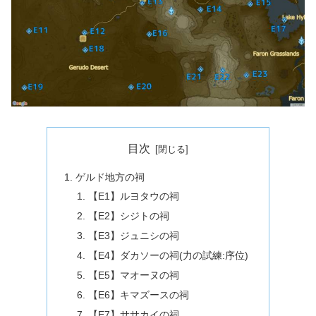
目次
ゲルド地方の祠
【E1】ルヨタウの祠
【E2】シジトの祠
【E3】ジュニシの祠
【E4】ダカソーの祠(力の試練:序位)
【E5】マオーヌの祠
【E6】キマズースの祠
【E7】ササカイの祠