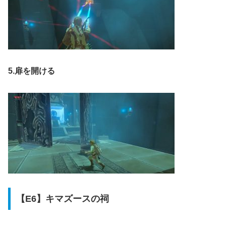
5.扉を開ける
【E6】キマズースの祠