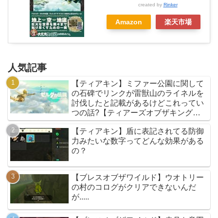
created by
Rinker
Amazon
楽天市場
人気記事
【ティアキン】ミファー公園に関して
の石碑でリンクが雷獣山のライネルを
討伐したと記載があるけどこれってい
つの話?【ティアーズオブザキングダ
ム】
【ティアキン】盾に表記されてる防御
力みたいな数字ってどんな効果がある
の？
【ブレスオブザワイルド】ウオトリー
の村のコログがクリアできないんだ
が.....