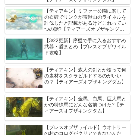
【ティアキン】ミファー公園に関して
の石碑でリンクが雷獣山のライネルを
討伐したと記載があるけどこれってい
つの話?【ティアーズオブザキングダ
ム】
【3/22更新】序盤で手に入るおすすめ
武器・盾まとめ【ブレスオブザワイル
ド攻略】
【ティアキン】森人の剣とか槍って何
の素材をスクラビルドするのがいい
の？【ティアーズオブザキングダム】
【ティアキン】金馬、白馬、巨大馬と
かの特殊馬にどんな名前つけた?【テ
ィアーズオブザキングダム】
【ブレスオブザワイルド】ウオトリー
の村のコログがクリアできないんだ