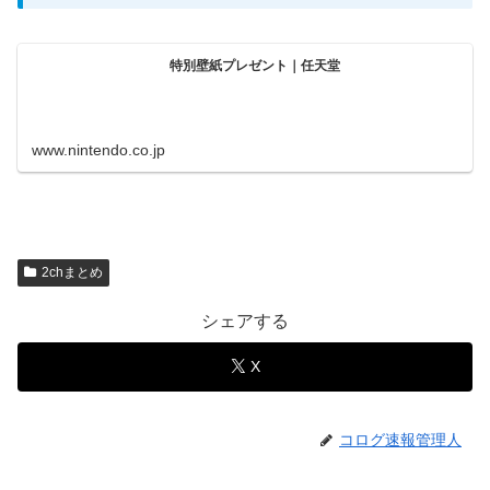
特別壁紙プレゼント｜任天堂
www.nintendo.co.jp
2chまとめ
シェアする
X
コログ速報管理人