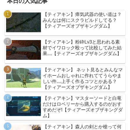
本日の人気記事
【ティアキン】瘴気武器の使い道は？
みんなは何にスクラビルドしてる？
【ティアーズオブザキングダム】
【ティアキン】粉砕Lv3と思われる素
材でイワロック殴って比較してみた結
果....【ティアーズオブザキングダム】
【ティアキン】 ネット見るとみんなマ
イホームおしゃれに作れててうらやま
しい件....上手く作るコツとかある？
【ティアーズオブザキングダム】
【ティアキン】マスターソードと白竜
だけはロベリーから購入するのがおす
すめだぞ!【ティアーズオブザキングダ
ム】
【ティアキン】森人の剣とか槍って何