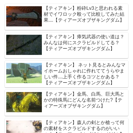
【ティアキン】粉砕Lv3と思われる素
材でイワロック殴って比較してみた結
果....【ティアーズオブザキングダム】
【ティアキン】瘴気武器の使い道は？
みんなは何にスクラビルドしてる？
【ティアーズオブザキングダム】
【ティアキン】 ネット見るとみんなマ
イホームおしゃれに作れててうらやま
しい件....上手く作るコツとかある？
【ティアーズオブザキングダム】
【ティアキン】金馬、白馬、巨大馬と
かの特殊馬にどんな名前つけた?【テ
ィアーズオブザキングダム】
【ティアキン】森人の剣とか槍って何
の素材をスクラビルドするのがいい