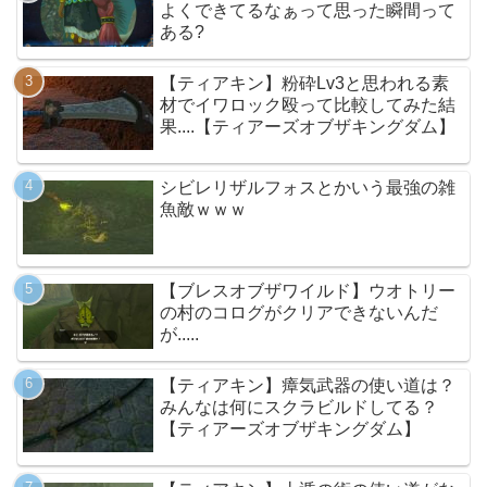
よくできてるなぁって思った瞬間って
ある?
【ティアキン】粉砕Lv3と思われる素
材でイワロック殴って比較してみた結
果....【ティアーズオブザキングダム】
シビレリザルフォスとかいう最強の雑
魚敵ｗｗｗ
【ブレスオブザワイルド】ウオトリー
の村のコログがクリアできないんだ
が.....
【ティアキン】瘴気武器の使い道は？
みんなは何にスクラビルドしてる？
【ティアーズオブザキングダム】