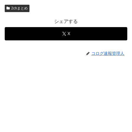
2chまとめ
シェアする
X
コログ速報管理人