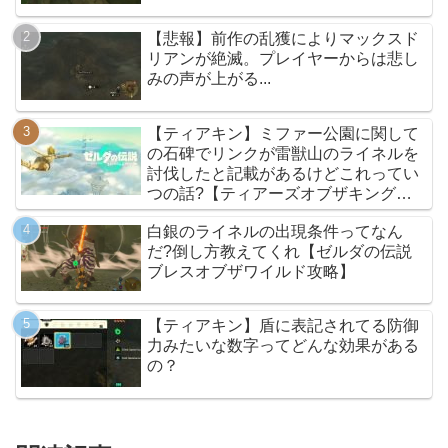
【悲報】前作の乱獲によりマックスド
リアンが絶滅。プレイヤーからは悲し
みの声が上がる...
【ティアキン】ミファー公園に関して
の石碑でリンクが雷獣山のライネルを
討伐したと記載があるけどこれってい
つの話?【ティアーズオブザキングダ
ム】
白銀のライネルの出現条件ってなん
だ?倒し方教えてくれ【ゼルダの伝説
ブレスオブザワイルド攻略】
【ティアキン】盾に表記されてる防御
力みたいな数字ってどんな効果がある
の？