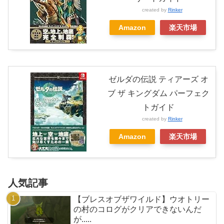
created by
Rinker
Amazon
楽天市場
ゼルダの伝説 ティアーズ オ
ブ ザ キングダム パーフェク
トガイド
created by
Rinker
Amazon
楽天市場
人気記事
【ブレスオブザワイルド】ウオトリー
の村のコログがクリアできないんだ
が.....