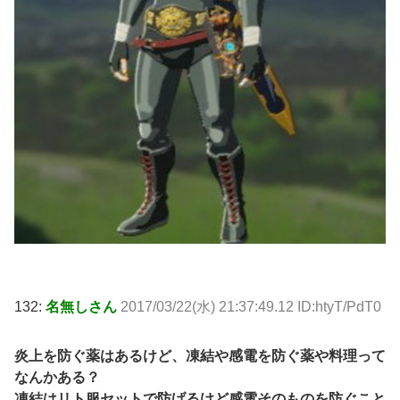
132:
名無しさん
2017/03/22(水) 21:37:49.12 ID:htyT/PdT0
炎上を防ぐ薬はあるけど、凍結や感電を防ぐ薬や料理って
なんかある？
凍結はリト服セットで防げるけど感電そのものを防ぐこと