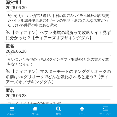
深穴博士
2026.06.30
見つかりにくい深穴5選1リト村の深穴2ハイラル城外堀西深穴
3ハイラル城外堀東深穴4ゾーラの里地下深穴(こんな名前だっ
たっけ?)5井戸の中にある深穴
【ティアキン】ヘブラ廃坑の場所って攻略サイト見ず
に分かった？【ティアーズオブザキングダム】
匿名
2026.06.28
そいついたら他のうちわ(クインギブド羽以外)と水の実とか意
味なくなりそう
【ティアキン】マスターモードのキンググリオークの
名前は○○グリオーク?!どんな強化されると思う?【ティ
アーズオブザキングダム】
匿名
2026.06.28
ファイブグリオーグ(火雷水氷風)
【ティアキン】マスターモードのキンググリオークの
メニュー
ホーム
検索
トップ
サイドバー
名前は○○グリオーク?!どんな強化されると思う?【ティ