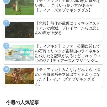
【ティアキン】土遁の術の使い道がな
い件.....←こういう使い方があるぞ!
【ティアーズオブザキングダム】
【悲報】前作の乱獲によりマックスド
リアンが絶滅。プレイヤーからは悲し
みの声が上がる...
【ティアキン】ミファー公園に関して
の石碑でリンクが雷獣山のライネルを
討伐したと記載があるけどこれってい
つの話?【ティアーズオブザキングダ
ム】
【ティアキン】みんなはどれくらい進
めたら白銀系モブ敵出てくるようにな
った?【ティアーズオブザキングダ
ム】
今週の人気記事