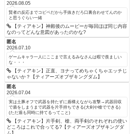
2026.08.05
賢者の反応までコピペだから手抜きだろ口裏合わせてんのか
と思うぐらい一緒
【ティアキン】神殿後のムービーが毎回ほぼ同じ内容
なのってどんな意図があったのかな?
匿名
2026.07.10
ゲームキャラ一人にここまで言えるみなさんは暇で羨ましい
な・・・
【ティアキン】正直、ヨナってめちゃくちゃエッチじ
ゃないか？【ティアーズオブザキングダム】
匿名
2026.07.04
実は土豚オフで武器を持たずに盾構えながら攻撃→武器回収
で盾をしまうまで武器を片手持ちできる(大剣や槍でできる)
(ただ盾も同時に持てるってこと)
【ティアキン】片手剣、槍、両手剣のそれぞれの使い
どころはこれで合ってる?【ティアーズオブザキングダ
ム】