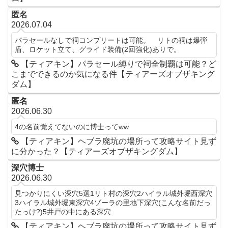
匿名
2026.07.04
パラセールなしで祠コンプリートは可能。 リトの祠は爆弾
盾、ロケット立て、グライド装備(2回強化)ありで。
【ティアキン】パラセール縛りで祠全制覇は可能？ど
こまでできるのか気になる件【ティアーズオブザキング
ダム】
匿名
2026.06.30
4の名前覚えてないのに博士ってww
【ティアキン】ヘブラ廃坑の場所って攻略サイト見ず
に分かった？【ティアーズオブザキングダム】
深穴博士
2026.06.30
見つかりにくい深穴5選1リト村の深穴2ハイラル城外堀西深穴
3ハイラル城外堀東深穴4ゾーラの里地下深穴(こんな名前だっ
たっけ?)5井戸の中にある深穴
【ティアキン】ヘブラ廃坑の場所って攻略サイト見ず