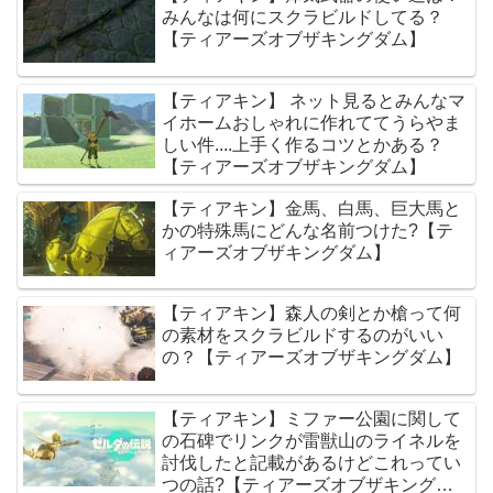
みんなは何にスクラビルドしてる？
【ティアーズオブザキングダム】
【ティアキン】 ネット見るとみんなマ
イホームおしゃれに作れててうらやま
しい件....上手く作るコツとかある？
【ティアーズオブザキングダム】
【ティアキン】金馬、白馬、巨大馬と
かの特殊馬にどんな名前つけた?【テ
ィアーズオブザキングダム】
【ティアキン】森人の剣とか槍って何
の素材をスクラビルドするのがいい
の？【ティアーズオブザキングダム】
【ティアキン】ミファー公園に関して
の石碑でリンクが雷獣山のライネルを
討伐したと記載があるけどこれってい
つの話?【ティアーズオブザキングダ