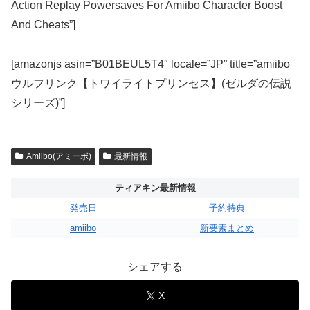
Action Replay Powersaves For Amiibo Character Boost
And Cheats”]
[amazonjs asin=”B01BEUL5T4″ locale=”JP” title=”amiibo
ウルフリンク【トワイライトプリンセス】(ゼルダの伝説
シリーズ)”]
Amiibo(アミーボ)
最新情報
ティアキン最新情報
発売日
予約特典
amiibo
新要素まとめ
シェアする
X