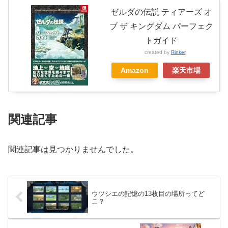
ゼルダの伝説 ティアーズ オ
ブ ザ キングダム パーフェク
トガイド
created by
Rinker
Amazon
楽天市場
関連記事
関連記事は見つかりませんでした。
ウツシエの記憶の13枚目の場所ってど
こ？