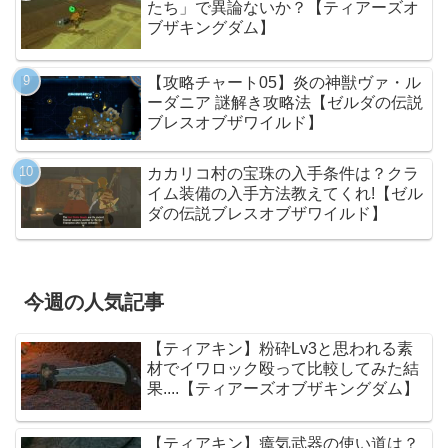
たち」で異論ないか？【ティアーズオ
ブザキングダム】
【攻略チャート05】炎の神獣ヴァ・ル
ーダニア 謎解き攻略法【ゼルダの伝説
ブレスオブザワイルド】
カカリコ村の宝珠の入手条件は？クラ
イム装備の入手方法教えてくれ!【ゼル
ダの伝説ブレスオブザワイルド】
今週の人気記事
【ティアキン】粉砕Lv3と思われる素
材でイワロック殴って比較してみた結
果....【ティアーズオブザキングダム】
【ティアキン】瘴気武器の使い道は？