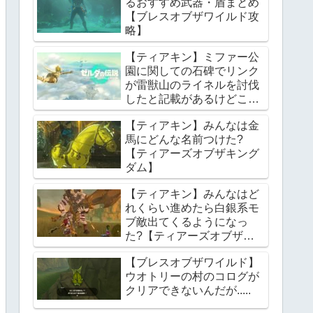
るおすすめ武器・盾まとめ
【ブレスオブザワイルド攻
略】
【ティアキン】ミファー公
園に関しての石碑でリンク
が雷獣山のライネルを討伐
したと記載があるけどこれ
っていつの話?【ティアー
【ティアキン】みんなは金
ズオブザキングダム】
馬にどんな名前つけた?
【ティアーズオブザキング
ダム】
【ティアキン】みんなはど
れくらい進めたら白銀系モ
ブ敵出てくるようになっ
た?【ティアーズオブザキ
ングダム】
【ブレスオブザワイルド】
ウオトリーの村のコログが
クリアできないんだが.....