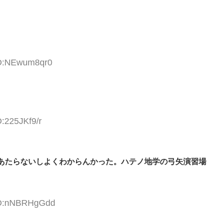
ID:NEwum8qr0
D:225JKf9/r
あたらないしよくわからんかった。ハテノ地学の弓矢演習場
 ID:nNBRHgGdd