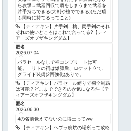
ら攻撃→武器回収で盾をしまうまで武器を
片手持ちできる(大剣や槍でできる)(ただ盾
も同時に持てるってこと)
【ティアキン】片手剣、槍、両手剣のそれ
ぞれの使いどころはこれで合ってる?【ティ
アーズオブザキングダム】
匿名
2026.07.04
パラセールなしで祠コンプリートは可
能。 リトの祠は爆弾盾、ロケット立て、
グライド装備(2回強化)ありで。
【ティアキン】パラセール縛りで祠全制覇
は可能？どこまでできるのか気になる件【テ
ィアーズオブザキングダム】
匿名
2026.06.30
4の名前覚えてないのに博士ってww
【ティアキン】ヘブラ廃坑の場所って攻略