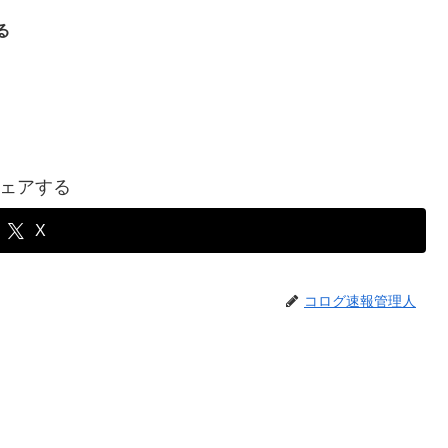
る
ェアする
X
コログ速報管理人