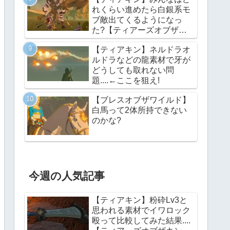
れくらい進めたら白銀系モ
ブ敵出てくるようになっ
た?【ティアーズオブザキ
ングダム】
【ティアキン】ネルドラオ
ルドラなどの龍素材で牙が
どうしても取れない問
題....←ここを狙え!
【ブレスオブザワイルド】
白馬って2体所持できない
のかな?
今週の人気記事
【ティアキン】粉砕Lv3と
思われる素材でイワロック
殴って比較してみた結果....