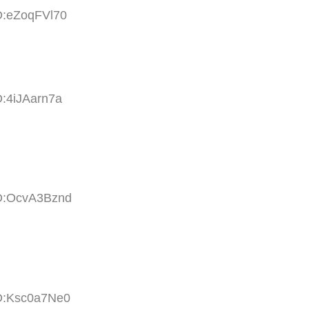
D:eZoqFVl70
D:4iJAarn7a
ID:OcvA3Bznd
ID:Ksc0a7Ne0