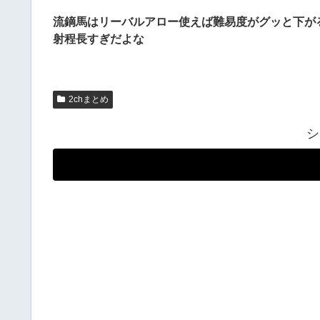
流鏑馬はリーバルアロー使えば難易度がグッと下が
射程長すぎだよな
2chまとめ
シ