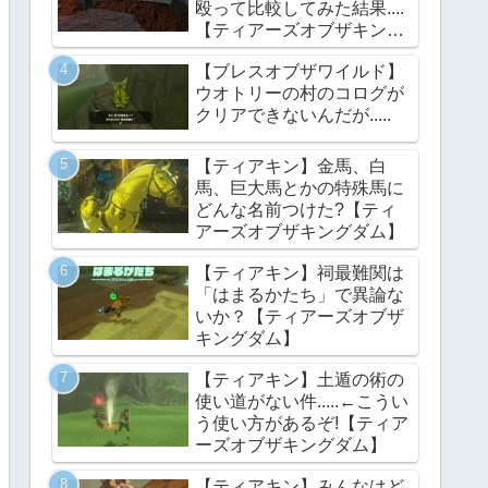
殴って比較してみた結果....
【ティアーズオブザキング
ダム】
【ブレスオブザワイルド】
ウオトリーの村のコログが
クリアできないんだが.....
【ティアキン】金馬、白
馬、巨大馬とかの特殊馬に
どんな名前つけた?【ティ
アーズオブザキングダム】
【ティアキン】祠最難関は
「はまるかたち」で異論な
いか？【ティアーズオブザ
キングダム】
【ティアキン】土遁の術の
使い道がない件.....←こうい
う使い方があるぞ!【ティア
ーズオブザキングダム】
【ティアキン】みんなはど