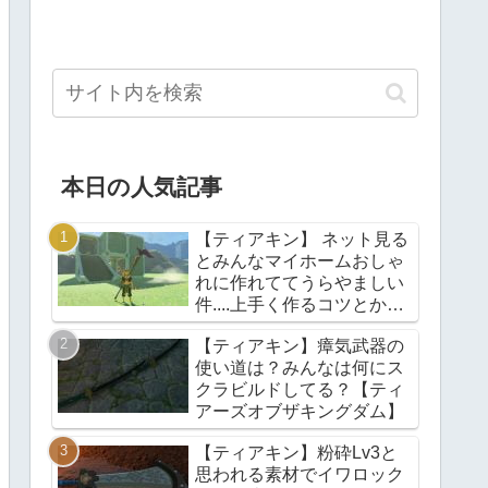
本日の人気記事
【ティアキン】 ネット見る
とみんなマイホームおしゃ
れに作れててうらやましい
件....上手く作るコツとかあ
る？【ティアーズオブザキ
【ティアキン】瘴気武器の
ングダム】
使い道は？みんなは何にス
クラビルドしてる？【ティ
アーズオブザキングダム】
【ティアキン】粉砕Lv3と
思われる素材でイワロック