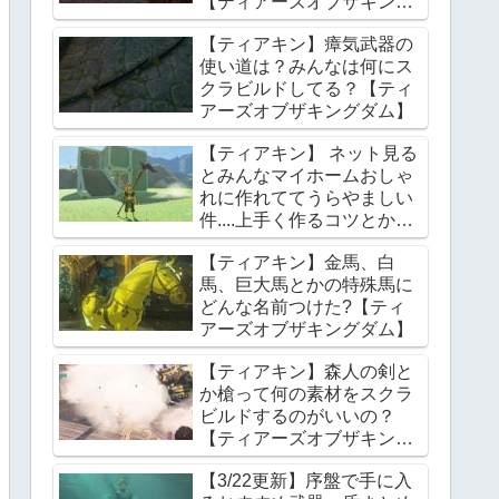
【ティアーズオブザキング
ダム】
【ティアキン】瘴気武器の
使い道は？みんなは何にス
クラビルドしてる？【ティ
アーズオブザキングダム】
【ティアキン】 ネット見る
とみんなマイホームおしゃ
れに作れててうらやましい
件....上手く作るコツとかあ
る？【ティアーズオブザキ
【ティアキン】金馬、白
ングダム】
馬、巨大馬とかの特殊馬に
どんな名前つけた?【ティ
アーズオブザキングダム】
【ティアキン】森人の剣と
か槍って何の素材をスクラ
ビルドするのがいいの？
【ティアーズオブザキング
ダム】
【3/22更新】序盤で手に入