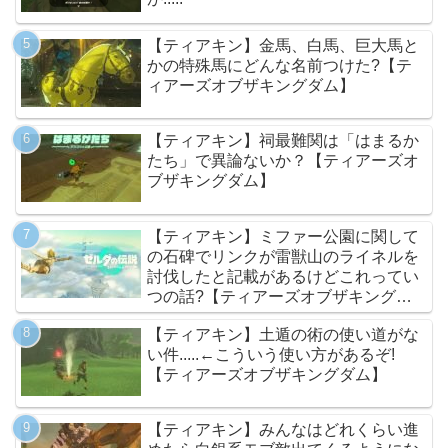
【ティアキン】金馬、白馬、巨大馬と
かの特殊馬にどんな名前つけた?【テ
ィアーズオブザキングダム】
【ティアキン】祠最難関は「はまるか
たち」で異論ないか？【ティアーズオ
ブザキングダム】
【ティアキン】ミファー公園に関して
の石碑でリンクが雷獣山のライネルを
討伐したと記載があるけどこれってい
つの話?【ティアーズオブザキングダ
ム】
【ティアキン】土遁の術の使い道がな
い件.....←こういう使い方があるぞ!
【ティアーズオブザキングダム】
【ティアキン】みんなはどれくらい進