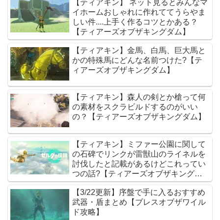
【ティアキン】 ネット見るとみんなマ
イホームおしゃれに作れててうらやま
しい件....上手く作るコツとかある？
【ティアーズオブザキングダム】
【ティアキン】金馬、白馬、巨大馬と
かの特殊馬にどんな名前つけた?【テ
ィアーズオブザキングダム】
【ティアキン】森人の剣とか槍って何
の素材をスクラビルドするのがいい
の？【ティアーズオブザキングダム】
【ティアキン】ミファー公園に関して
の石碑でリンクが雷獣山のライネルを
討伐したと記載があるけどこれってい
つの話?【ティアーズオブザキングダ
ム】
【3/22更新】序盤で手に入るおすすめ
武器・盾まとめ【ブレスオブザワイル
ド攻略】