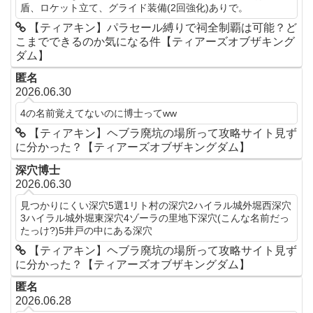
盾、ロケット立て、グライド装備(2回強化)ありで。
【ティアキン】パラセール縛りで祠全制覇は可能？ど
こまでできるのか気になる件【ティアーズオブザキング
ダム】
匿名
2026.06.30
4の名前覚えてないのに博士ってww
【ティアキン】ヘブラ廃坑の場所って攻略サイト見ず
に分かった？【ティアーズオブザキングダム】
深穴博士
2026.06.30
見つかりにくい深穴5選1リト村の深穴2ハイラル城外堀西深穴
3ハイラル城外堀東深穴4ゾーラの里地下深穴(こんな名前だっ
たっけ?)5井戸の中にある深穴
【ティアキン】ヘブラ廃坑の場所って攻略サイト見ず
に分かった？【ティアーズオブザキングダム】
匿名
2026.06.28