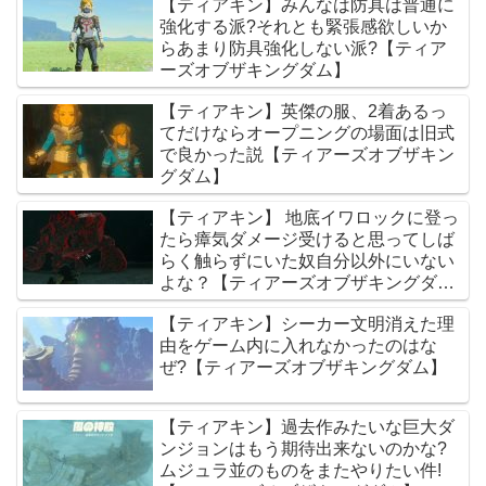
【ティアキン】みんなは防具は普通に
強化する派?それとも緊張感欲しいか
らあまり防具強化しない派?【ティア
ーズオブザキングダム】
【ティアキン】英傑の服、2着あるっ
てだけならオープニングの場面は旧式
で良かった説【ティアーズオブザキン
グダム】
【ティアキン】 地底イワロックに登っ
たら瘴気ダメージ受けると思ってしば
らく触らずにいた奴自分以外にいない
よな？【ティアーズオブザキングダ
ム】
【ティアキン】シーカー文明消えた理
由をゲーム内に入れなかったのはな
ぜ?【ティアーズオブザキングダム】
【ティアキン】過去作みたいな巨大ダ
ンジョンはもう期待出来ないのかな?
ムジュラ並のものをまたやりたい件!