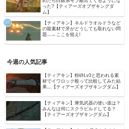
めたら白銀系モブ敵出てくるようにな
った?【ティアーズオブザキングダ
ム】
【ティアキン】ネルドラオルドラなど
の龍素材で牙がどうしても取れない問
題....←ここを狙え!
今週の人気記事
【ティアキン】粉砕Lv3と思われる素
材でイワロック殴って比較してみた結
果....【ティアーズオブザキングダム】
【ティアキン】瘴気武器の使い道は？
みんなは何にスクラビルドしてる？
【ティアーズオブザキングダム】