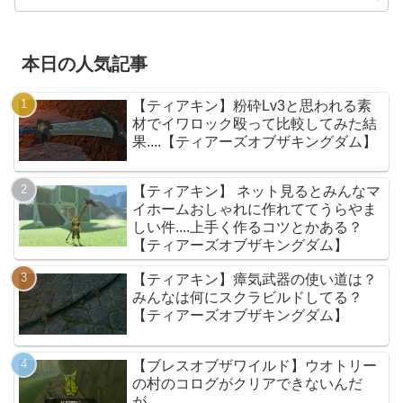
本日の人気記事
【ティアキン】粉砕Lv3と思われる素
材でイワロック殴って比較してみた結
果....【ティアーズオブザキングダム】
【ティアキン】 ネット見るとみんなマ
イホームおしゃれに作れててうらやま
しい件....上手く作るコツとかある？
【ティアーズオブザキングダム】
【ティアキン】瘴気武器の使い道は？
みんなは何にスクラビルドしてる？
【ティアーズオブザキングダム】
【ブレスオブザワイルド】ウオトリー
の村のコログがクリアできないんだ
が.....