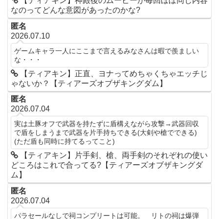
【ティアキン】神殿後のムービーが毎回ほぼ同じ内容
なのってどんな意図があったのかな?
匿名
2026.07.10
ゲームキャラ一人にここまで言えるみなさんは暇で羨ましい
な・・・
【ティアキン】正直、ヨナってめちゃくちゃエッチじ
ゃないか？【ティアーズオブザキングダム】
匿名
2026.07.04
実は土豚オフで武器を持たずに盾構えながら攻撃→武器回収
で盾をしまうまで武器を片手持ちできる(大剣や槍でできる)
(ただ盾も同時に持てるってこと)
【ティアキン】片手剣、槍、両手剣のそれぞれの使い
どころはこれで合ってる?【ティアーズオブザキングダ
ム】
匿名
2026.07.04
パラセールなしで祠コンプリートは可能。 リトの祠は爆弾