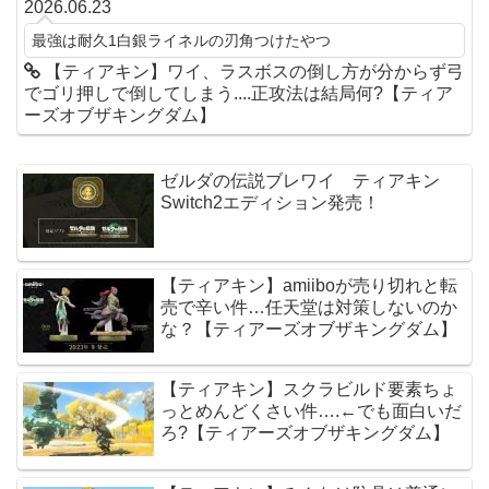
2026.06.23
最強は耐久1白銀ライネルの刃角つけたやつ
【ティアキン】ワイ、ラスボスの倒し方が分からず弓
でゴリ押しで倒してしまう....正攻法は結局何?【ティア
ーズオブザキングダム】
ゼルダの伝説ブレワイ ティアキン
Switch2エディション発売！
【ティアキン】amiiboが売り切れと転
売で辛い件…任天堂は対策しないのか
な？【ティアーズオブザキングダム】
【ティアキン】スクラビルド要素ちょ
っとめんどくさい件….←でも面白いだ
ろ?【ティアーズオブザキングダム】