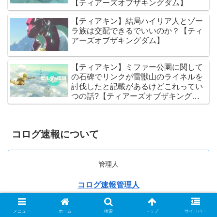
【ティアーズオブザキングダム】
【ティアキン】結局ハイリア人とゾー
ラ族は交配できるでいいのか？【ティ
アーズオブザキングダム】
【ティアキン】ミファー公園に関して
の石碑でリンクが雷獣山のライネルを
討伐したと記載があるけどこれってい
つの話?【ティアーズオブザキングダ
ム】
コログ速報について
管理人
コログ速報管理人
コログ速報管理人です。ティアキン(ティアーズオブザ
キングダム)の最新情報や攻略情報などを紹介していき
メニュー
ホーム
検索
トップ
サイドバー
ます。