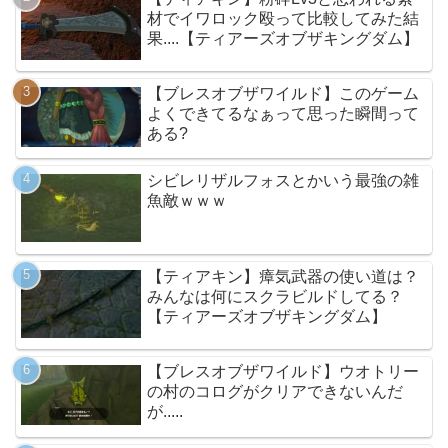
材でイワロック殴って比較してみた結
果....【ティアーズオブザキングダム】
【ブレスオブザワイルド】このゲーム
よくできてるなぁって思った瞬間って
ある?
シビレリザルフォスとかいう最強の雑
魚敵ｗｗｗ
【ティアキン】瘴気武器の使い道は？
みんなは何にスクラビルドしてる？
【ティアーズオブザキングダム】
【ブレスオブザワイルド】ウオトリー
の村のコログがクリアできないんだ
が.....