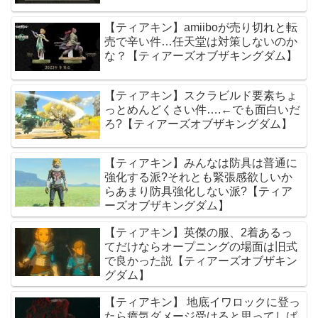
【ティアキン】amiiboが売り切れと転
売で辛い件…任天堂は対策しないのか
な？【ティアーズオブザキングダム】
【ティアキン】スクラビルド要素ちょ
っとめんどくさい件….←でも面白いだ
ろ?【ティアーズオブザキングダム】
【ティアキン】みんなは防具は普通に
強化する派?それとも緊張感欲しいか
らあまり防具強化しない派?【ティア
ーズオブザキングダム】
【ティアキン】英傑の服、2着あるっ
てだけならオープニングの場面は旧式
で良かった説【ティアーズオブザキン
グダム】
【ティアキン】 地底イワロックに登っ
たら瘴気ダメージ受けると思ってしば