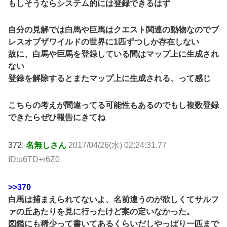
もしそうならシステム的には登録できるはず
自分の見解では白馬や巨馬はクエスト関連の動物なのでブ
レスオブザワイルドの世界に1匹ずつしか存在しない
故に、白馬や巨馬を登録している間はマップ上に生成され
ない
登録を解除するとまたマップ上に生成される、って感じ
こちらの考えが間違ってる可能性もあるのでもし複数登録
できたらぜひ報告にきてね
372:
名無しさん
2017/04/26(水) 02:24:31.77
ID:u6TD+r6Z0
>>370
白馬は捕まえられてないよ、名前違うのが欲しくてサルフ
ァの丘あたりを見に行ったけど案の定いなかった。
図鑑にも稀少って書いてあるくらいだしやっぱり一匹まで