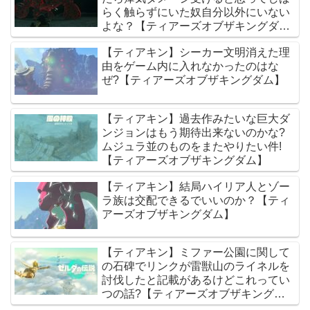
らく触らずにいた奴自分以外にいない
よな？【ティアーズオブザキングダ
ム】
【ティアキン】シーカー文明消えた理
由をゲーム内に入れなかったのはな
ぜ?【ティアーズオブザキングダム】
【ティアキン】過去作みたいな巨大ダ
ンジョンはもう期待出来ないのかな?
ムジュラ並のものをまたやりたい件!
【ティアーズオブザキングダム】
【ティアキン】結局ハイリア人とゾー
ラ族は交配できるでいいのか？【ティ
アーズオブザキングダム】
【ティアキン】ミファー公園に関して
の石碑でリンクが雷獣山のライネルを
討伐したと記載があるけどこれってい
つの話?【ティアーズオブザキングダ
ム】