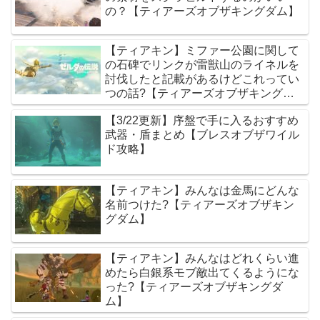
の？【ティアーズオブザキングダム】
【ティアキン】ミファー公園に関して
の石碑でリンクが雷獣山のライネルを
討伐したと記載があるけどこれってい
つの話?【ティアーズオブザキングダ
ム】
【3/22更新】序盤で手に入るおすすめ
武器・盾まとめ【ブレスオブザワイル
ド攻略】
【ティアキン】みんなは金馬にどんな
名前つけた?【ティアーズオブザキン
グダム】
【ティアキン】みんなはどれくらい進
めたら白銀系モブ敵出てくるようにな
った?【ティアーズオブザキングダ
ム】