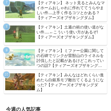
【ティアキン】 ネット見るとみんなマ
イホームおしゃれに作れててうらやま
しい件....上手く作るコツとかある？
【ティアーズオブザキングダム】
【ティアキン】土遁の術の使い道がな
い件.....←こういう使い方があるぞ!
【ティアーズオブザキングダム】
【ティアキン】ミファー公園に関して
の石碑でリンクが雷獣山のライネルを
討伐したと記載があるけどこれってい
つの話?【ティアーズオブザキングダ
ム】
【ティアキン】みんなはどれくらい進
めたら白銀系モブ敵出てくるようにな
った?【ティアーズオブザキングダ
ム】
今週の人気記事