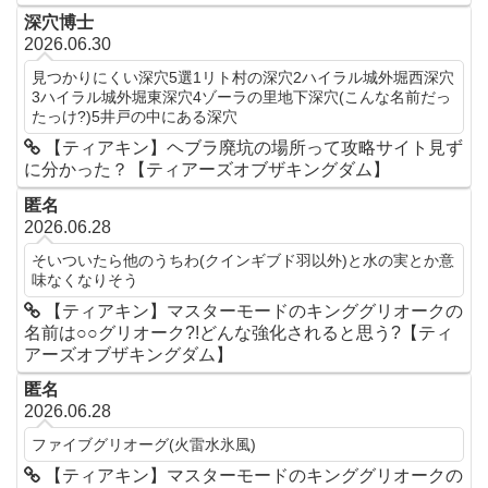
深穴博士
2026.06.30
見つかりにくい深穴5選1リト村の深穴2ハイラル城外堀西深穴
3ハイラル城外堀東深穴4ゾーラの里地下深穴(こんな名前だっ
たっけ?)5井戸の中にある深穴
【ティアキン】ヘブラ廃坑の場所って攻略サイト見ず
に分かった？【ティアーズオブザキングダム】
匿名
2026.06.28
そいついたら他のうちわ(クインギブド羽以外)と水の実とか意
味なくなりそう
【ティアキン】マスターモードのキンググリオークの
名前は○○グリオーク?!どんな強化されると思う?【ティ
アーズオブザキングダム】
匿名
2026.06.28
ファイブグリオーグ(火雷水氷風)
【ティアキン】マスターモードのキンググリオークの