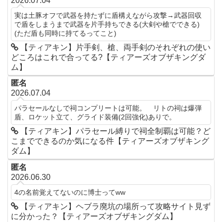
2026.07.04
実は土豚オフで武器を持たずに盾構えながら攻撃→武器回収
で盾をしまうまで武器を片手持ちできる(大剣や槍でできる)
(ただ盾も同時に持てるってこと)
【ティアキン】片手剣、槍、両手剣のそれぞれの使い
どころはこれで合ってる?【ティアーズオブザキングダ
ム】
匿名
2026.07.04
パラセールなしで祠コンプリートは可能。 リトの祠は爆弾
盾、ロケット立て、グライド装備(2回強化)ありで。
【ティアキン】パラセール縛りで祠全制覇は可能？ど
こまでできるのか気になる件【ティアーズオブザキング
ダム】
匿名
2026.06.30
4の名前覚えてないのに博士ってww
【ティアキン】ヘブラ廃坑の場所って攻略サイト見ず
に分かった？【ティアーズオブザキングダム】