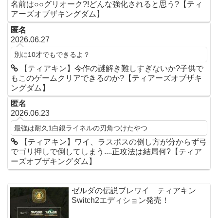
名前は○○グリオーク?!どんな強化されると思う?【ティ
アーズオブザキングダム】
匿名
2026.06.27
別に10才でもできるよ？
【ティアキン】今作の謎解き難しすぎないか?子供で
もこのゲームクリアできるのか?【ティアーズオブザキ
ングダム】
匿名
2026.06.23
最強は耐久1白銀ライネルの刃角つけたやつ
【ティアキン】ワイ、ラスボスの倒し方が分からず弓
でゴリ押しで倒してしまう....正攻法は結局何?【ティア
ーズオブザキングダム】
ゼルダの伝説ブレワイ ティアキン
Switch2エディション発売！